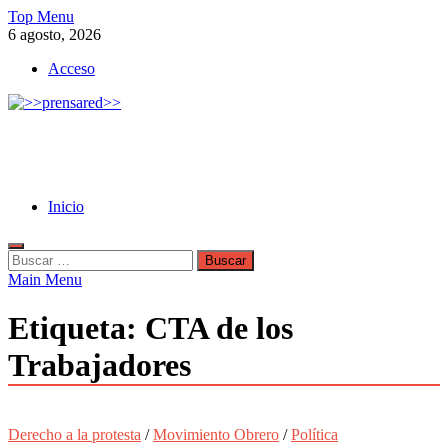
Skip
Top Menu
to
6 agosto, 2026
content
Acceso
>>prensared>>
LA AGENCIA DE NOTICIAS DEL CISPREN
Inicio
Buscar:
Main Menu
Etiqueta:
CTA de los
Trabajadores
Derecho a la protesta
/
Movimiento Obrero
/
Política