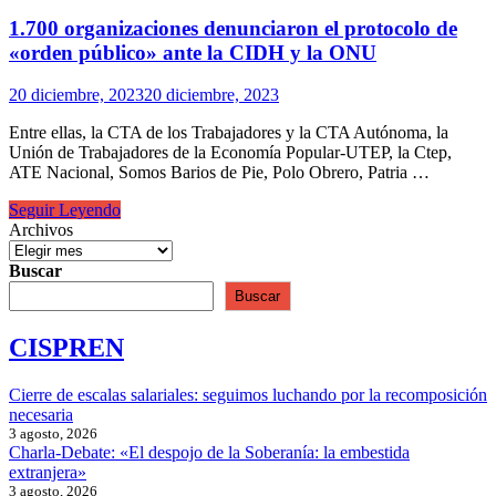
1.700 organizaciones denunciaron el protocolo de
«orden público» ante la CIDH y la ONU
20 diciembre, 2023
20 diciembre, 2023
Entre ellas, la CTA de los Trabajadores y la CTA Autónoma, la
Unión de Trabajadores de la Economía Popular-UTEP, la Ctep,
ATE Nacional, Somos Barios de Pie, Polo Obrero, Patria …
1.700
Seguir Leyendo
organizaciones
Archivos
denunciaron
el
Buscar
protocolo
Buscar
de
«orden
CISPREN
público»
ante
la
Cierre de escalas salariales: seguimos luchando por la recomposición
CIDH
necesaria
y
3 agosto, 2026
la
Charla-Debate: «El despojo de la Soberanía: la embestida
ONU
extranjera»
3 agosto, 2026