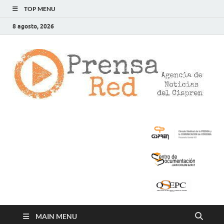
TOP MENU
8 agosto, 2026
>
LA
AG
DE
NOT
DE
CIS
MAIN MENU