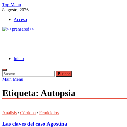
Skip
Top Menu
to
8 agosto, 2026
content
Acceso
>>prensared>>
LA AGENCIA DE NOTICIAS DEL CISPREN
Inicio
Buscar:
Main Menu
Etiqueta:
Autopsia
Análisis
/
Córdoba
/
Femicidios
Las claves del caso Agostina