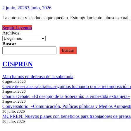
2 junio, 2026
3 junio, 2026
La autopsia y las dudas que quedan. Estrangulamiento, abuso sexual
Las
Seguir Leyendo
claves
Archivos
del
caso
Buscar
Agostina
Buscar
CISPREN
Marchamos en defensa de la soberanía
6 agosto, 2026
Cierre de escalas salariales: seguimos luchando por la recomposición 
3 agosto, 2026
Charla-Debate: «El despojo de la Soberanía: la embestida extranjera»
3 agosto, 2026
Conversatorio: «Comunicación, Políticas públicas y Medios Autogesti
30 julio, 2026
MUPREN: Nuevos planes con beneficios para trabajadores de prensa
30 julio, 2026