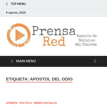
TOP MENU
9 agosto, 2026
>
LA
AG
DE
NOT
DE
CIS
MAIN MENU
ETIQUETA:
APOSTOL DEL ODIO
OPINIÓN
/
POLÍTICA
/
REDES SOCIALES