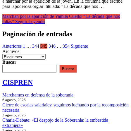
a marchar por la aparición de la joven. En la columna que escribe
para lapoderosa.org.ar titulada: “La década que nos …
Marchan por la aparición de Yamila Cuello| “La década que nos
faltás”
Seguir Leyendo
Paginación de entradas
Anteriores
1
…
344
345
346
…
354
Siguiente
Archivos
Buscar
Buscar
CISPREN
Marchamos en defensa de la soberanía
6 agosto, 2026
Cierre de escalas salariales: seguimos luchando por la recomposición
necesaria
3 agosto, 2026
Charla-Debate: «El despojo de la Soberanía: la embestida
extranjera»
3 agosto, 2026