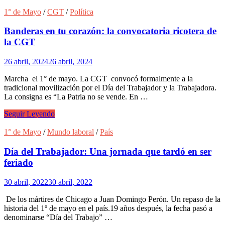
de
mayo,
1° de Mayo
/
CGT
/
Política
Día
del
Banderas en tu corazón: la convocatoria ricotera de
trabajador
la CGT
26 abril, 2024
26 abril, 2024
Marcha el 1° de mayo. La CGT convocó formalmente a la
tradicional movilización por el Día del Trabajador y la Trabajadora.
La consigna es “La Patria no se vende. En …
Banderas
Seguir Leyendo
en
tu
1° de Mayo
/
Mundo laboral
/
País
corazón:
la
Día del Trabajador: Una jornada que tardó en ser
convocatoria
feriado
ricotera
de
30 abril, 2022
30 abril, 2022
la
CGT
De los mártires de Chicago a Juan Domingo Perón. Un repaso de la
historia del 1º de mayo en el país.19 años después, la fecha pasó a
denominarse “Día del Trabajo” …