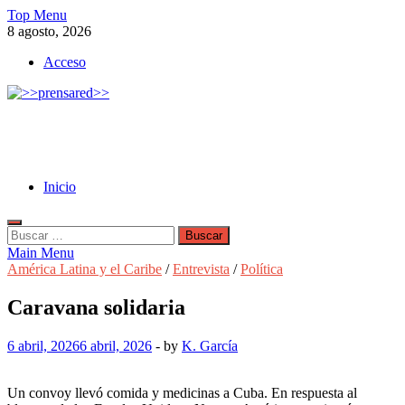
Skip
Top Menu
to
8 agosto, 2026
content
Acceso
>>prensared>>
LA AGENCIA DE NOTICIAS DEL CISPREN
Inicio
Buscar:
Main Menu
América Latina y el Caribe
/
Entrevista
/
Política
Caravana solidaria
6 abril, 2026
6 abril, 2026
-
by
K. García
Un convoy llevó comida y medicinas a Cuba. En respuesta al