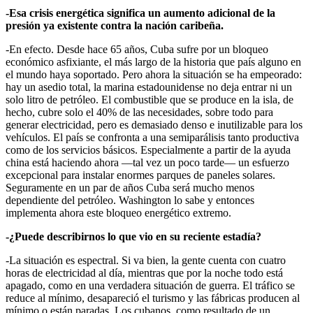
-Esa crisis energética significa un aumento adicional de la
presión ya existente contra la nación caribeña.
-En efecto. Desde hace 65 años, Cuba sufre por un bloqueo
económico asfixiante, el más largo de la historia que país alguno en
el mundo haya soportado. Pero ahora la situación se ha empeorado:
hay un asedio total, la marina estadounidense no deja entrar ni un
solo litro de petróleo. El combustible que se produce en la isla, de
hecho, cubre solo el 40% de las necesidades, sobre todo para
generar electricidad, pero es demasiado denso e inutilizable para los
vehículos. El país se confronta a una semiparálisis tanto productiva
como de los servicios básicos. Especialmente a partir de la ayuda
china está haciendo ahora —tal vez un poco tarde— un esfuerzo
excepcional para instalar enormes parques de paneles solares.
Seguramente en un par de años Cuba será mucho menos
dependiente del petróleo. Washington lo sabe y entonces
implementa ahora este bloqueo energético extremo.
-¿Puede describirnos lo que vio en su reciente estadía?
-La situación es espectral. Si va bien, la gente cuenta con cuatro
horas de electricidad al día, mientras que por la noche todo está
apagado, como en una verdadera situación de guerra. El tráfico se
reduce al mínimo, desapareció el turismo y las fábricas producen al
mínimo o están paradas. Los cubanos, como resultado de un