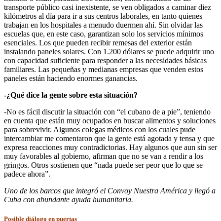
transporte público casi inexistente, se ven obligados a caminar diez
kilómetros al día para ir a sus centros laborales, en tanto quienes
trabajan en los hospitales a menudo duermen ahí. Sin olvidar las
escuelas que, en este caso, garantizan solo los servicios mínimos
esenciales. Los que pueden recibir remesas del exterior están
instalando paneles solares. Con 1.200 dólares se puede adquirir uno
con capacidad suficiente para responder a las necesidades básicas
familiares. Las pequeñas y medianas empresas que venden estos
paneles están haciendo enormes ganancias.
-¿Qué dice la gente sobre esta situación?
-No es fácil discutir la situación con “el cubano de a pie”, teniendo
en cuenta que están muy ocupados en buscar alimentos y soluciones
para sobrevivir. Algunos colegas médicos con los cuales pude
intercambiar me comentaron que la gente está agotada y tensa y que
expresa reacciones muy contradictorias. Hay algunos que aun sin ser
muy favorables al gobierno, afirman que no se van a rendir a los
gringos. Otros sostienen que “nada puede ser peor que lo que se
padece ahora”.
Uno de los barcos que integró el Convoy Nuestra América y llegó a
Cuba con abundante ayuda humanitaria.
Posible diálogo en puertas