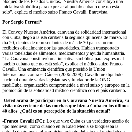
bloqueo de los Estados Unidos, Nuestra América constituyó una
iniciativa simbólica para expresar al pueblo cubano que no está
solo”, explica el médico suizo Franco Cavalli. Entrevista.
Por Sergio Ferrari*
El Convoy Nuestra América, caravana de solidaridad internacional
con Cuba, llegó a la isla caribeña la segunda quincena de marzo. El
día 20, cientos de representantes de más de 30 países fueron
recibidos oficialmente por las autoridades. Habían transportado
varias toneladas de alimentos, medicamentos y ayuda humanitaria.
“La Caravana constituyó una iniciativa simbólica para expresar al
pueblo cubano que no está solo”, explica el médico suizo Franco
Cavalli. Una eminencia científica que presidió la Unión
Internacional contra el Cáncer (2006-2008), Cavalli fue diputado
nacional durante varias legislaturas y fundador de la ONG
mediCuba, organización comprometida a nivel suizo y europeo en la
promoción de la solidaridad médico-científica con el país caribeño.
-Usted acaba de participar en la Caravana Nuestra América, su
visita más reciente de las muchas que hizo a Cuba en los últimos
40 años. ¿Cuál es su percepción de la situación actual?
-Franco Cavalli (FC)
: Lo que vive Cuba es un verdadero asedio de
tipo medieval, como cuando en la Edad Media se bloqueaba la
entrada de granos y el aprovisionamiento del agua a las ciudades a