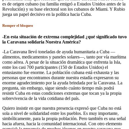
es de origen cubano (su familia emigró a Estados Unidos antes de la
Revolución) y su base electoral son los cubanos de Miami. Y Rubio
juega un papel decisivo en la política hacia Cuba.
Romper el bloqueo
-En esta situación de extrema complejidad ¿qué significado tuvo
la Caravana solidaria Nuestra América?
-La Caravana llevó toneladas de ayuda humanitaria a Cuba —
alimentos, medicamentos y paneles solares—, tanto por vía marítima
como aérea. A pesar de la situación dramática que enfrenta la Isla,
entre los casi 700 participantes (150 de Estados Unidos) el
entusiasmo fue enorme. La población cubana está exhausta y las
personas que encontramos durante nuestra estadía expresaron su
enorme agradecimiento por la ayuda brindada por la Caravana. La
pregunta, sin embargo, sigue siendo cuánto tiempo más podrá
resistir Cuba en estas condiciones extremas que tocan ya la propia
sobrevivencia de la vida cotidiana del país.
Quiero insistir en que nuestra presencia expresó que Cuba no está
sola a nivel de solidaridad entre los pueblos. Es muy importante,
simbólicamente, para la propia población. Pero también es una señal
hacia afuera, hacia la comunidad internacional. Con otro elemento
esencial: la presencia de muchos jóvenes en nuestra caravana que