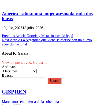
América Latina: una mujer asesinada cada dos
horas
19 julio, 2026
18 julio, 2026
Navegación
Previous Article
Google y Meta sin escudo legal
Next Article
La Argentina que viene se escribe con un nuevo
de
acuerdo nacional
entradas
About K. García
View all posts by K. García →
Archivos
Buscar
Buscar
CISPREN
Marchamos en defensa de la soberanía