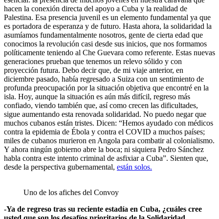
hacen la conexión directa del apoyo a Cuba y la realidad de
Palestina. Esa presencia juvenil es un elemento fundamental ya que
es portadora de esperanza y de futuro. Hasta ahora, la solidaridad la
asumíamos fundamentalmente nosotros, gente de cierta edad que
conocimos la revolución casi desde sus inicios, que nos formamos
políticamente teniendo al Che Guevara como referente. Estas nuevas
generaciones prueban que tenemos un relevo sólido y con
proyección futura. Debo decir que, de mi viaje anterior, en
diciembre pasado, había regresado a Suiza con un sentimiento de
profunda preocupación por la situación objetiva que encontré en la
isla. Hoy, aunque la situación es aún más difícil, regreso más
confiado, viendo también que, así como crecen las dificultades,
sigue aumentando esta renovada solidaridad. No puedo negar que
muchos cubanos están tristes. Dicen: “Hemos ayudado con médicos
contra la epidemia de Ébola y contra el COVID a muchos países;
miles de cubanos murieron en Angola para combatir al colonialismo.
Y ahora ningún gobierno abre la boca; ni siquiera Pedro Sánchez
habla contra este intento criminal de asfixiar a Cuba”. Sienten que,
desde la perspectiva gubernamental,
están solos.
Uno de los afiches del Convoy
-Ya de regreso tras su reciente estadía en Cuba, ¿cuáles cree
usted que son los desafíos prioritarios de la Solidaridad