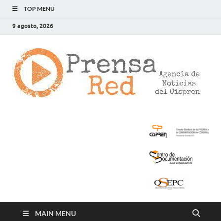
TOP MENU
9 agosto, 2026
>
LA
AG
DE
NOT
DE
CIS
MAIN MENU