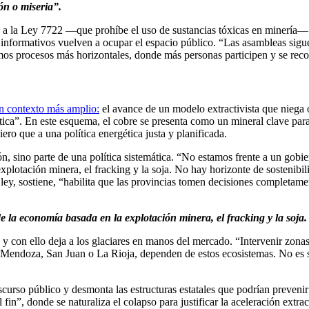
ón o miseria”.
a a la Ley 7722 —que prohíbe el uso de sustancias tóxicas en minería— 
tes informativos vuelven a ocupar el espacio público. “Las asambleas s
mos procesos más horizontales, donde más personas participen y se rec
n contexto más amplio:
el avance de un modelo extractivista que niega o
ica”. En este esquema, el cobre se presenta como un mineral clave para
ro que a una política energética justa y planificada.
n, sino parte de una política sistemática. “No estamos frente a un gobi
lotación minera, el fracking y la soja. No hay horizonte de sostenibilid
ey, sostiene, “habilita que las provincias tomen decisiones completamen
la economía basada en la explotación minera, el fracking y la soja. N
y con ello deja a los glaciares en manos del mercado. “Intervenir zonas
mo Mendoza, San Juan o La Rioja, dependen de estos ecosistemas. No es 
discurso público y desmonta las estructuras estatales que podrían preve
fin”, donde se naturaliza el colapso para justificar la aceleración extra