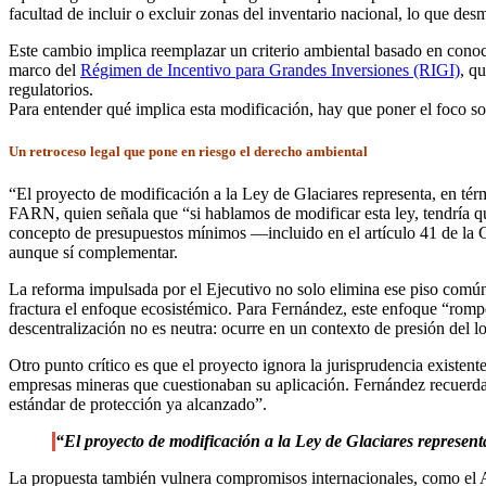
facultad de incluir o excluir zonas del inventario nacional, lo que des
Este cambio implica reemplazar un criterio ambiental basado en conoc
marco del
Régimen de Incentivo para Grandes Inversiones (RIGI)
, q
regulatorios.
Para entender qué implica esta modificación, hay que poner el foco sobre
Un retroceso legal que pone en riesgo el derecho ambiental
“El proyecto de modificación a la Ley de Glaciares representa, en térm
FARN, quien señala que “si hablamos de modificar esta ley, tendría qu
concepto de presupuestos mínimos —incluido en el artículo 41 de la C
aunque sí complementar.
La reforma impulsada por el Ejecutivo no solo elimina ese piso común,
fractura el enfoque ecosistémico. Para Fernández, este enfoque “rompe c
descentralización no es neutra: ocurre en un contexto de presión del l
Otro punto crítico es que el proyecto ignora la jurisprudencia existent
empresas mineras que cuestionaban su aplicación. Fernández recuerda 
estándar de protección ya alcanzado”.
“El proyecto de modificación a la Ley de Glaciares represent
La propuesta también vulnera compromisos internacionales, como el Acu