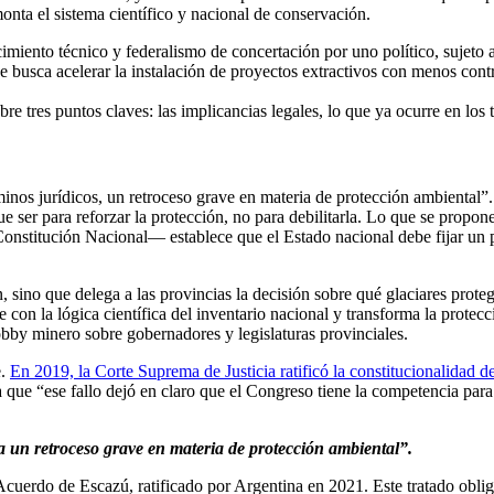
monta el sistema científico y nacional de conservación.
imiento técnico y federalismo de concertación por uno político, sujeto 
ue busca acelerar la instalación de proyectos extractivos con menos contr
 tres puntos claves: las implicancias legales, lo que ya ocurre en los ter
inos jurídicos, un retroceso grave en materia de protección ambiental”.
e ser para reforzar la protección, no para debilitarla. Lo que se prop
onstitución Nacional— establece que el Estado nacional debe fijar un p
 sino que delega a las provincias la decisión sobre qué glaciares prot
on la lógica científica del inventario nacional y transforma la protecció
obby minero sobre gobernadores y legislaturas provinciales.
e.
En 2019, la Corte Suprema de Justicia ratificó la constitucionalidad d
que “ese fallo dejó en claro que el Congreso tiene la competencia para
a un retroceso grave en materia de protección ambiental”.
erdo de Escazú, ratificado por Argentina en 2021. Este tratado obliga 