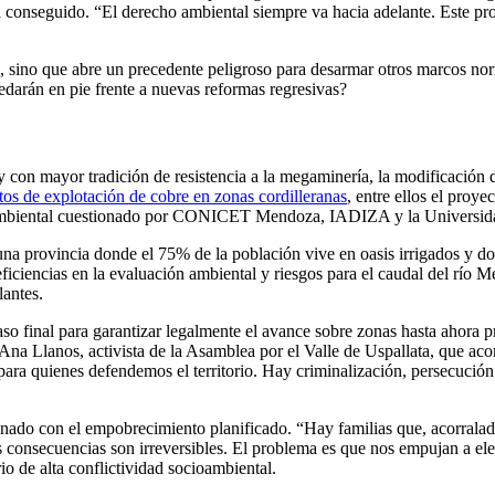
ya conseguido. “El derecho ambiental siempre va hacia adelante. Este proy
res, sino que abre un precedente peligroso para desarmar otros marcos n
uedarán en pie frente a nuevas reformas regresivas?
 y con mayor tradición de resistencia a la megaminería, la modificación 
tos de explotación de cobre en zonas cordilleranas
, entre ellos el proy
 ambiental cuestionado por CONICET Mendoza, IADIZA y la Universid
 una provincia donde el 75% de la población vive en oasis irrigados y d
iciencias en la evaluación ambiental y riesgos para el caudal del río Me
lantes.
o final para garantizar legalmente el avance sobre zonas hasta ahora pro
Ana Llanos, activista de la Asamblea por el Valle de Uspallata, que aco
para quienes defendemos el territorio. Hay criminalización, persecuci
nado con el empobrecimiento planificado. “Hay familias que, acorralada
s consecuencias son irreversibles. El problema es que nos empujan a ele
rio de alta conflictividad socioambiental.