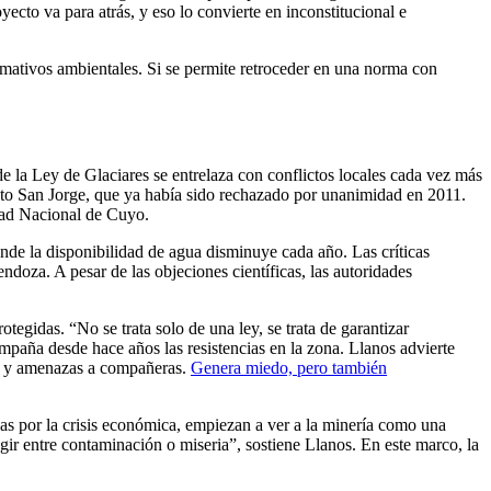
ecto va para atrás, y eso lo convierte en inconstitucional e
ormativos ambientales. Si se permite retroceder en una norma con
de la Ley de Glaciares se entrelaza con conflictos locales cada vez más
ecto San Jorge, que ya había sido rechazado por unanimidad en 2011.
ad Nacional de Cuyo.
onde la disponibilidad de agua disminuye cada año. Las críticas
ndoza. A pesar de las objeciones científicas, las autoridades
tegidas. “No se trata solo de una ley, se trata de garantizar
mpaña desde hace años las resistencias en la zona. Llanos advierte
ón y amenazas a compañeras.
Genera miedo, pero también
s por la crisis económica, empiezan a ver a la minería como una
gir entre contaminación o miseria”, sostiene Llanos. En este marco, la