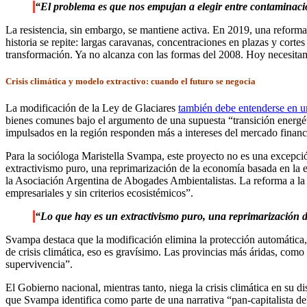
“El problema es que nos empujan a elegir entre contaminaci
La resistencia, sin embargo, se mantiene activa. En 2019, una reform
historia se repite: largas caravanas, concentraciones en plazas y cor
transformación. Ya no alcanza con las formas del 2008. Hoy necesita
Crisis climática y modelo extractivo: cuando el futuro se negocia
La modificación de la Ley de Glaciares
también debe entenderse en u
bienes comunes bajo el argumento de una supuesta “transición energét
impulsados en la región responden más a intereses del mercado financie
Para la socióloga Maristella Svampa, este proyecto no es una excepció
extractivismo puro, una reprimarización de la economía basada en la exp
la Asociación Argentina de Abogades Ambientalistas. La reforma a la l
empresariales y sin criterios ecosistémicos”.
“Lo que hay es un extractivismo puro, una reprimarización de 
Svampa destaca que la modificación elimina la protección automática, 
de crisis climática, eso es gravísimo. Las provincias más áridas, co
supervivencia”.
El Gobierno nacional, mientras tanto, niega la crisis climática en su 
que Svampa identifica como parte de una narrativa “pan-capitalista del 