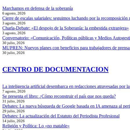
Marchamos en defensa de la soberanía
6 agosto, 2026
Cierre de escalas salariales: seguimos luchando por la recomposición 
3 agosto, 2026
Charla-Debate: «El despojo de la Soberanía: la embestida extranjera»
3 agosto, 2026
Conversatorio: «Comunicación, Políticas públicas y Medios Autogesti
30 julio, 2026
MUPREN: Nuevos planes con beneficios para trabajadores de prensa
30 julio, 2026
CENTRO DE DOCUMENTACION
La inteligencia artificial desembarca en redacciones atravesadas por la 
7 agosto, 2026
Se presenta el libro: ¿Cómo reconstruir el país que nos queda?
31 julio, 2026
Debates: La nueva búsqueda de Google basada en IA amenaza al per
29 julio, 2026
Debates: La actualización del Estatuto del Periodista Profesional
14 julio, 2026
Religión y Política: Lo «no matable»