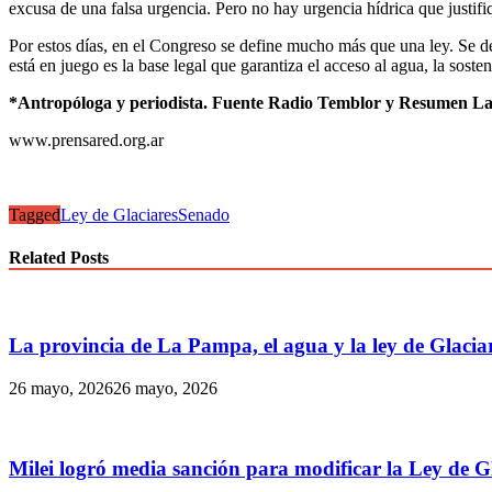
excusa de una falsa urgencia. Pero no hay urgencia hídrica que justifi
Por estos días, en el Congreso se define mucho más que una ley. Se def
está en juego es la base legal que garantiza el acceso al agua, la sosteni
*Antropóloga y periodista. Fuente Radio Temblor y Resumen La
www.prensared.org.ar
Tagged
Ley de Glaciares
Senado
Related Posts
La provincia de La Pampa, el agua y la ley de Glacia
26 mayo, 2026
26 mayo, 2026
Milei logró media sanción para modificar la Ley de Gl