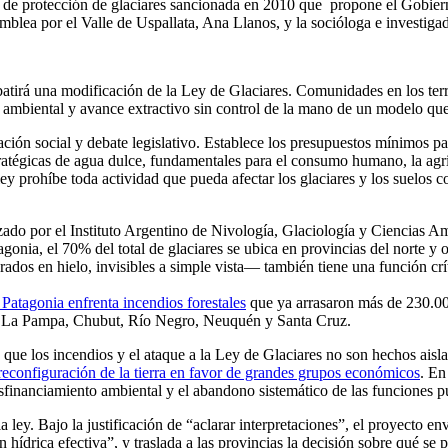
ey de protección de glaciares sancionada en 2010 que propone el Gobier
mblea por el Valle de Uspallata, Ana Llanos, y la socióloga e investiga
batirá una modificación de la Ley de Glaciares. Comunidades en los terr
 ambiental y avance extractivo sin control de la mano de un modelo que n
ión social y debate legislativo. Establece los presupuestos mínimos par
ratégicas de agua dulce, fundamentales para el consumo humano, la agricu
la ley prohíbe toda actividad que pueda afectar los glaciares y los suelo
izado por el Instituto Argentino de Nivología, Glaciología y Ciencias
atagonia, el 70% del total de glaciares se ubica en provincias del nor
urados en hielo, invisibles a simple vista— también tiene una función c
 Patagonia enfrenta incendios forestales
que ya arrasaron más de 230.000
mo La Pampa, Chubut, Río Negro, Neuquén y Santa Cruz.
ue los incendios y el ataque a la Ley de Glaciares no son hechos aisla
reconfiguración de la tierra en favor de grandes grupos económicos
. En
desfinanciamiento ambiental y el abandono sistemático de las funciones p
 ley. Bajo la justificación de “aclarar interpretaciones”, el proyecto e
hídrica efectiva”, y traslada a las provincias la decisión sobre qué se 