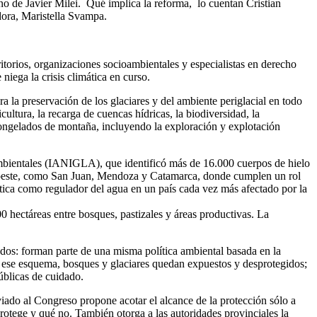
no de Javier Milei. Qué implica la reforma, lo cuentan Cristian
dora, Maristella Svampa.
itorios, organizaciones socioambientales y especialistas en derecho
iega la crisis climática en curso.
a la preservación de los glaciares y del ambiente periglacial en todo
ltura, la recarga de cuencas hídricas, la biodiversidad, la
s congelados de montaña, incluyendo la exploración y explotación
 Ambientales (IANIGLA), que identificó más de 16.000 cuerpos de hielo
te y oeste, como San Juan, Mendoza y Catamarca, donde cumplen un rol
rítica como regulador del agua en un país cada vez más afectado por la
 hectáreas entre bosques, pastizales y áreas productivas. La
dos: forman parte de una misma política ambiental basada en la
 ese esquema, bosques y glaciares quedan expuestos y desprotegidos;
úblicas de cuidado.
nviado al Congreso propone acotar el alcance de la protección sólo a
protege y qué no. También otorga a las autoridades provinciales la