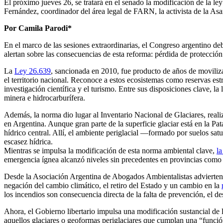
El próximo jueves 26, se tratará en el senado la modificación de la l
Fernández, coordinador del área legal de FARN, la activista de la Asa
Por Camila Parodi*
En el marco de las sesiones extraordinarias, el Congreso argentino de
alertan sobre las consecuencias de esta reforma: pérdida de protección
La
Ley 26.639
, sancionada en 2010, fue producto de años de movilizac
el territorio nacional. Reconoce a estos ecosistemas como reservas est
investigación científica y el turismo. Entre sus disposiciones clave, 
minera e hidrocarburífera.
Además, la norma dio lugar al Inventario Nacional de Glaciares, real
en Argentina. Aunque gran parte de la superficie glaciar está en la P
hídrico central. Allí, el ambiente periglacial —formado por suelos sat
escasez hídrica.
Mientras se impulsa la modificación de esta norma ambiental clave,
la
emergencia ígnea alcanzó niveles sin precedentes en provincias co
Desde la Asociación Argentina de Abogados Ambientalistas advierten q
negación del cambio climático, el retiro del Estado y un cambio en la
los incendios son consecuencia directa de la falta de prevención, el 
Ahora, el Gobierno libertario impulsa una modificación sustancial de la
aquellos glaciares o geoformas periglaciares que cumplan una “función 