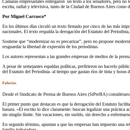
Cámaras empresariales entregaron un texto a los senadores, pero no lo
escrita, radial y televisiva, tanto de la Ciudad de Buenos Aires como de
Por Miguel Carrasco*
En los últimos días circuló un texto firmado por cinco de las más im
nacionales. El texto respalda la derogación del Estatuto del Periodista
Sostiene que “modernizar no es precarizar”, pero no propone moderniza
resguardar la libertad de expresión de los periodistas.
Los autores representan a las grandes empresas de medios de la prensa 
A pesar de semejantes espaldas políticas, prefirieron no hacerlo públi
del Estatuto del Periodista- al tiempo que gastan ríos de tinta y horas 
Falacias
Desde el Sindicato de Prensa de Buenos Aires (SiPreBA) consideraron q
El primer punto que destacan es que la derogación del Estatuto facili
basura. «El escrito lo dice claramente: buscan legalizar una práctica a
sin ningún límite. Sin vacaciones, sin sueldo, sin derecho a enfermars
En segundo término, apuntan a que las empresas han impuesto una refo
familia trabajadora.