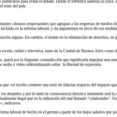
 publicaron para evitar el debate. Desde el SiPreBA salieron al cruce.
l resto del país.
portantes cámaras empresariales que agrupan a las empresas de medios 
, incluida en la reforma laboral, y da argumentos en favor de esa medida
ción alguna. En cambio, sí insiste en la eliminación de derechos, en pa
escrita, radial y televisiva, tanto de la Ciudad de Buenos Aires como de
co, quizá por la flagrante contradicción que significaría impulsar una m
de audio y video editorializando sobre la libertad de expresión.
ue «el escrito contiene una serie de falacias respecto del impacto que
ta los despidos y por lo tanto la consecuencia directa e inminente será 
ctualmente ilegal que es la utilización del mal llamado ‘colaborador’. Es
e», indicaron.
rma laboral de hecho en el gremio a partir de los bajos salarios que p