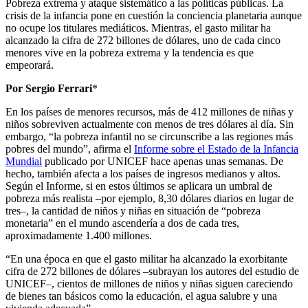
Pobreza extrema y ataque sistemático a las políticas públicas. La
crisis de la infancia pone en cuestión la conciencia planetaria aunque
no ocupe los titulares mediáticos. Mientras, el gasto militar ha
alcanzado la cifra de 272 billones de dólares, uno de cada cinco
menores vive en la pobreza extrema y la tendencia es que
empeorará.
Por
Sergio Ferrari
*
En los países de menores recursos, más de 412 millones de niñas y
niños sobreviven actualmente con menos de tres dólares al día. Sin
embargo, “la pobreza infantil no se circunscribe a las regiones más
pobres del mundo”, afirma el
Informe sobre el Estado de la Infancia
Mundial
publicado por UNICEF hace apenas unas semanas. De
hecho, también afecta a los países de ingresos medianos y altos.
Según el Informe, si en estos últimos se aplicara un umbral de
pobreza más realista –por ejemplo, 8,30 dólares diarios en lugar de
tres–, la cantidad de niños y niñas en situación de “pobreza
monetaria” en el mundo ascendería a dos de cada tres,
aproximadamente 1.400 millones.
“En una época en que el gasto militar ha alcanzado la exorbitante
cifra de 272 billones de dólares –subrayan los autores del estudio de
UNICEF–, cientos de millones de niños y niñas siguen careciendo
de bienes tan básicos como la educación, el agua salubre y una