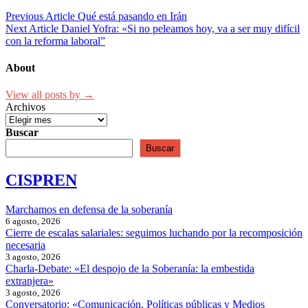
Previous Article
Qué está pasando en Irán
Next Article
Daniel Yofra: «Si no peleamos hoy, va a ser muy difícil
con la reforma laboral”
About
View all posts by →
Archivos
Buscar
Buscar
CISPREN
Marchamos en defensa de la soberanía
6 agosto, 2026
Cierre de escalas salariales: seguimos luchando por la recomposición
necesaria
3 agosto, 2026
Charla-Debate: «El despojo de la Soberanía: la embestida
extranjera»
3 agosto, 2026
Conversatorio: «Comunicación, Políticas públicas y Medios