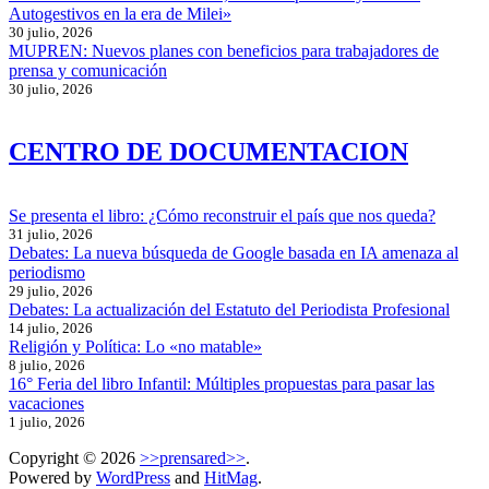
Autogestivos en la era de Milei»
30 julio, 2026
MUPREN: Nuevos planes con beneficios para trabajadores de
prensa y comunicación
30 julio, 2026
CENTRO DE DOCUMENTACION
Se presenta el libro: ¿Cómo reconstruir el país que nos queda?
31 julio, 2026
Debates: La nueva búsqueda de Google basada en IA amenaza al
periodismo
29 julio, 2026
Debates: La actualización del Estatuto del Periodista Profesional
14 julio, 2026
Religión y Política: Lo «no matable»
8 julio, 2026
16° Feria del libro Infantil: Múltiples propuestas para pasar las
vacaciones
1 julio, 2026
Copyright © 2026
>>prensared>>
.
Powered by
WordPress
and
HitMag
.