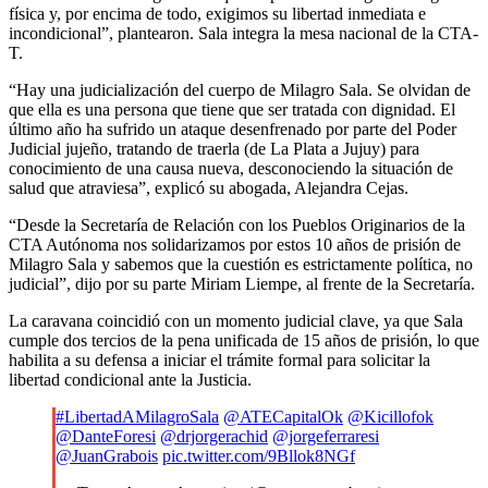
física y, por encima de todo, exigimos su libertad inmediata e
incondicional”, plantearon. Sala integra la mesa nacional de la CTA-
T.
“Hay una judicialización del cuerpo de Milagro Sala. Se olvidan de
que ella es una persona que tiene que ser tratada con dignidad. El
último año ha sufrido un ataque desenfrenado por parte del Poder
Judicial jujeño, tratando de traerla (de La Plata a Jujuy) para
conocimiento de una causa nueva, desconociendo la situación de
salud que atraviesa”, explicó su abogada, Alejandra Cejas.
“Desde la Secretaría de Relación con los Pueblos Originarios de la
CTA Autónoma nos solidarizamos por estos 10 años de prisión de
Milagro Sala y sabemos que la cuestión es estrictamente política, no
judicial”, dijo por su parte Miriam Liempe, al frente de la Secretaría.
La caravana coincidió con un momento judicial clave, ya que Sala
cumple dos tercios de la pena unificada de 15 años de prisión, lo que
habilita a su defensa a iniciar el trámite formal para solicitar la
libertad condicional ante la Justicia.
#LibertadAMilagroSala
@ATECapitalOk
@Kicillofok
@DanteForesi
@drjorgerachid
@jorgeferraresi
@JuanGrabois
pic.twitter.com/9Bllok8NGf