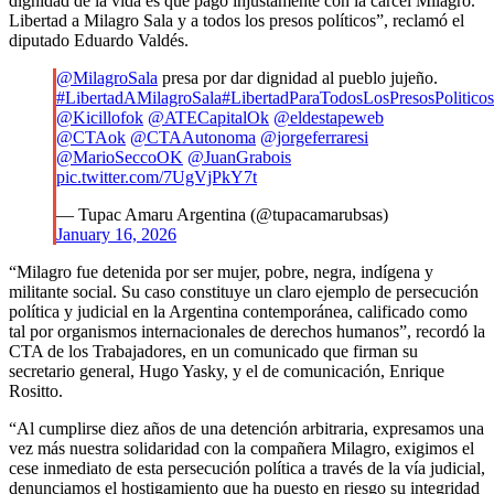
dignidad de la vida es que pagó injustamente con la cárcel Milagro.
Libertad a Milagro Sala y a todos los presos políticos”, reclamó el
diputado Eduardo Valdés.
@MilagroSala
presa por dar dignidad al pueblo jujeño.
#LibertadAMilagroSala
#LibertadParaTodosLosPresosPoliticos
@Kicillofok
@ATECapitalOk
@eldestapeweb
@CTAok
@CTAAutonoma
@jorgeferraresi
@MarioSeccoOK
@JuanGrabois
pic.twitter.com/7UgVjPkY7t
— Tupac Amaru Argentina (@tupacamarubsas)
January 16, 2026
“Milagro fue detenida por ser mujer, pobre, negra, indígena y
militante social. Su caso constituye un claro ejemplo de persecución
política y judicial en la Argentina contemporánea, calificado como
tal por organismos internacionales de derechos humanos”, recordó la
CTA de los Trabajadores, en un comunicado que firman su
secretario general, Hugo Yasky, y el de comunicación, Enrique
Rositto.
“Al cumplirse diez años de una detención arbitraria, expresamos una
vez más nuestra solidaridad con la compañera Milagro, exigimos el
cese inmediato de esta persecución política a través de la vía judicial,
denunciamos el hostigamiento que ha puesto en riesgo su integridad