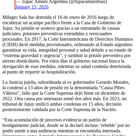
— Tupac Amaru Argentina (@tupacamarubsas)
January 15, 2026
Milagro Sala fue detenida el 16 de enero de 2016 luego de
encabezar un acampe pacífico frente a la Casa de Gobierno de
Jujuy. Su prisión se sostuvo gracias a un entramado de causas
judiciales, prisiones preventivas extendidas y reencuadres
procesales. En 2017, la Corte Interamericana de Derechos Humanos
(CIDH) dictó medidas provisionales, ordenando al Estado argentino
garantizar su vida, integridad personal y salud debido a su estado de
“extrema gravedad y urgencia”, y sustituir la prisión preventiva por
arresto domiciliario. Por estos días el gobierno nacional busca la
derogación de esas medidas, mientras su salud continúa deteriorada
al punto de requerir su hospitalización.
La Justicia jujeña, subordinada al ex gobernador Gerardo Morales,
la condenó a 13 años de prisión en la denominada “Causa Pibes
Villeros”, fallo que la Corte Suprema dejó firme en diciembre de
2022. Otra causa por amenazas sumó dos años más. En 2023, un
tribunal de Jujuy unificó ambas condenas en 15 años, decisión
posteriormente validada por la Corte Suprema de la Nación.
“Esta acumulación de procesos evidencia un patrón de
hostigamiento judicial, donde se la declaró incluso ‘rebelde’ por no
poder asistir a una audiencia mientras se encontraba internada.