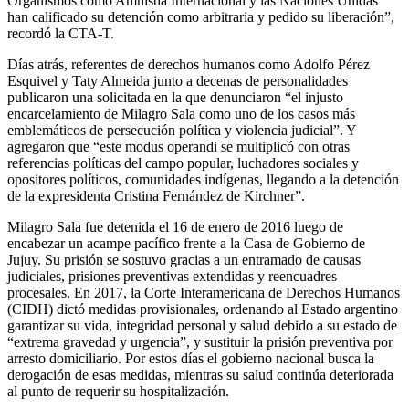
Organismos como Amnistía Internacional y las Naciones Unidas
han calificado su detención como arbitraria y pedido su liberación”,
recordó la CTA-T.
Días atrás, referentes de derechos humanos como Adolfo Pérez
Esquivel y Taty Almeida junto a decenas de personalidades
publicaron una solicitada en la que denunciaron “el injusto
encarcelamiento de Milagro Sala como uno de los casos más
emblemáticos de persecución política y violencia judicial”. Y
agregaron que “este modus operandi se multiplicó con otras
referencias políticas del campo popular, luchadores sociales y
opositores políticos, comunidades indígenas, llegando a la detención
de la expresidenta Cristina Fernández de Kirchner”.
Milagro Sala fue detenida el 16 de enero de 2016 luego de
encabezar un acampe pacífico frente a la Casa de Gobierno de
Jujuy. Su prisión se sostuvo gracias a un entramado de causas
judiciales, prisiones preventivas extendidas y reencuadres
procesales. En 2017, la Corte Interamericana de Derechos Humanos
(CIDH) dictó medidas provisionales, ordenando al Estado argentino
garantizar su vida, integridad personal y salud debido a su estado de
“extrema gravedad y urgencia”, y sustituir la prisión preventiva por
arresto domiciliario. Por estos días el gobierno nacional busca la
derogación de esas medidas, mientras su salud continúa deteriorada
al punto de requerir su hospitalización.