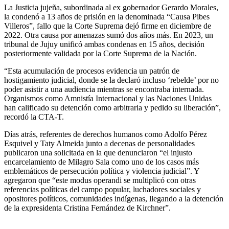
La Justicia jujeña, subordinada al ex gobernador Gerardo Morales,
la condenó a 13 años de prisión en la denominada “Causa Pibes
Villeros”, fallo que la Corte Suprema dejó firme en diciembre de
2022. Otra causa por amenazas sumó dos años más. En 2023, un
tribunal de Jujuy unificó ambas condenas en 15 años, decisión
posteriormente validada por la Corte Suprema de la Nación.
“Esta acumulación de procesos evidencia un patrón de
hostigamiento judicial, donde se la declaró incluso ‘rebelde’ por no
poder asistir a una audiencia mientras se encontraba internada.
Organismos como Amnistía Internacional y las Naciones Unidas
han calificado su detención como arbitraria y pedido su liberación”,
recordó la CTA-T.
Días atrás, referentes de derechos humanos como Adolfo Pérez
Esquivel y Taty Almeida junto a decenas de personalidades
publicaron una solicitada en la que denunciaron “el injusto
encarcelamiento de Milagro Sala como uno de los casos más
emblemáticos de persecución política y violencia judicial”. Y
agregaron que “este modus operandi se multiplicó con otras
referencias políticas del campo popular, luchadores sociales y
opositores políticos, comunidades indígenas, llegando a la detención
de la expresidenta Cristina Fernández de Kirchner”.