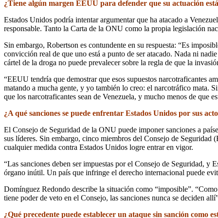
¿Tiene algún margen EEUU para defender que su actuación está 
Estados Unidos podría intentar argumentar que ha atacado a Venezuela
responsable. Tanto la Carta de la ONU como la propia legislación nac
Sin embargo, Robertson es contundente en su respuesta: “Es imposible 
convicción real de que uno está a punto de ser atacado. Nada ni nadi
cártel de la droga no puede prevalecer sobre la regla de que la invasi
“EEUU tendría que demostrar que esos supuestos narcotraficantes ame
matando a mucha gente, y yo también lo creo: el narcotráfico mata. 
que los narcotraficantes sean de Venezuela, y mucho menos de que es
¿A qué sanciones se puede enfrentar Estados Unidos por sus act
El Consejo de Seguridad de la ONU puede imponer sanciones a países e
sus líderes. Sin embargo, cinco miembros del Consejo de Seguridad (E
cualquier medida contra Estados Unidos logre entrar en vigor.
“Las sanciones deben ser impuestas por el Consejo de Seguridad, y E
órgano inútil. Un país que infringe el derecho internacional puede e
Domínguez Redondo describe la situación como “imposible”. “Como el 
tiene poder de veto en el Consejo, las sanciones nunca se deciden allí”
¿Qué precedente puede establecer un ataque sin sanción como es