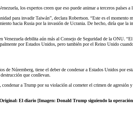
Venezuela, los expertos creen que eso puede animar a terceros países a 
idad para invadir Taiwán”, declara Robertson. “Este es el momento más
miento hacia Rusia por la invasión de Ucrania. De hecho, diría que la 
 en Venezuela debilita aún más al Consejo de Seguridad de la ONU. “El
almente por Estados Unidos, pero también por el Reino Unido cuando d
os de Núremberg, tiene el deber de condenar a Estados Unidos por esta 
a destrucción que conllevan.
 condenar a Trump por su violación al cometer el crimen de agresión y l
g/ Original: El diario [Imagen: Donald Trump siguiendo la operac