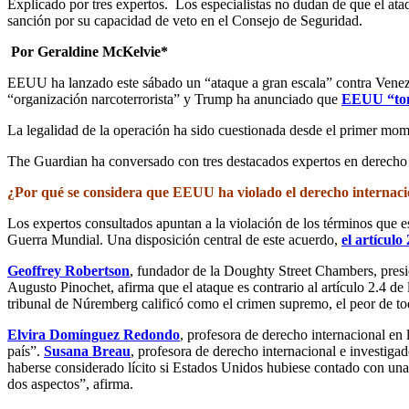
Explicado por tres expertos. Los especialistas no dudan de que el a
sanción por su capacidad de veto en el Consejo de Seguridad.
Por Geraldine McKelvie*
EEUU ha lanzado este sábado un “ataque a gran escala” contra Venezu
“organización narcoterrorista” y Trump ha anunciado que
EEUU “tom
La legalidad de la operación ha sido cuestionada desde el primer mom
The Guardian ha conversado con tres destacados expertos en derecho i
¿Por
qué se considera que EEUU ha violado el derecho internaci
Los expertos consultados apuntan a la violación de los términos que e
Guerra Mundial. Una disposición central de este acuerdo,
el artículo 
Geoffrey Robertson
, fundador de la Doughty Street Chambers, presi
Augusto Pinochet, afirma que el ataque es contrario al artículo 2.4 d
tribunal de Núremberg calificó como el crimen supremo, el peor de to
Elvira Domínguez Redondo
, profesora de derecho internacional en
país”.
Susana Breau
, profesora de derecho internacional e investiga
haberse considerado lícito si Estados Unidos hubiese contado con un
dos aspectos”, afirma.