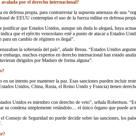
avalada por el derecho internacional?
 en defensa propia, para contrarrestar la supuesta amenaza de una “or
ional de EEUU contemplan el uso de la fuerza militar en defensa propi
justificar que Estados Unidos, aunque sin duda lo alegará, haya actuad
e indica que el ejército venezolano esté a punto de atacar a Estados Un
ón para un cambio de régimen es ilegal”.
nazaban la soberanía del país”, añade Breau. “Estados Unidos argumen
Sin embargo, muchos expertos en derecho internacional han estado anali
tuvieran dirigidos por Maduro de forma alguna”.
os?
n un intento por mantener la paz. Esas sanciones pueden incluir restr
stados Unidos, China, Rusia, el Reino Unido y Francia) tienen derecho
stados Unidos es miembro con derecho de veto”, señala Robertson. “Es
vitar su condena simplemente vetándolo… el único órgano que puede act
Consejo de Seguridad no puede decidir sobre las sanciones, los paíse
.
te?