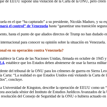
taque de EEUU supone una violación de la Carta de la ONU, pero creen
ela en el que “ha capturado” a su presidente, Nicolás Maduro, y su es
ará el control” de Venezuela
hasta “garantizar una transición segura
ento, hasta el punto de que aliados directos de Trump no han dudado en
nternacional para conocer su opinión sobre la situación en Venezuela.
onal en su operación contra Venezuela?
stablece la Carta de las Naciones Unidas, firmada en octubre de 1945 y
2.4,
establece que los Estados deben abstenerse de usar la fuerza militar 
dente del tribunal de la ONU para los crímenes de guerra en Sierra Le
e la Carta: “La realidad es que Estados Unidos está violando la Carta d
dos”, concluye.
 la Universidad de Kingston, describe la operación de EEUU como un “cr
dora asociada sénior del Instituto de Estudios Jurídicos Avanzados de l
a resolución del Consejo de Seguridad de la ONU o hubiera actuado en