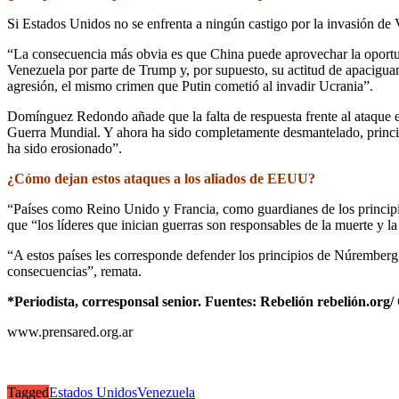
Si Estados Unidos no se enfrenta a ningún castigo por la invasión de 
“La consecuencia más obvia es que China puede aprovechar la oportun
Venezuela por parte de Trump y, por supuesto, su actitud de apacigua
agresión, el mismo crimen que Putin cometió al invadir Ucrania”.
Domínguez Redondo añade que la falta de respuesta frente al ataque
Guerra Mundial. Y ahora ha sido completamente desmantelado, princip
ha sido erosionado”.
¿Cómo dejan estos ataques a los aliados de EEUU?
“Países como Reino Unido y Francia, como guardianes de los principi
que “los líderes que inician guerras son responsables de la muerte y l
“A estos países les corresponde defender los principios de Núremberg,
consecuencias”, remata.
*Periodista, corresponsal senior. Fuentes: Rebelión rebelión.or
www.prensared.org.ar
Tagged
Estados Unidos
Venezuela