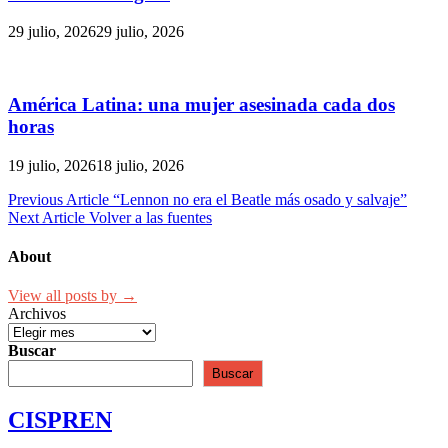
29 julio, 2026
29 julio, 2026
América Latina: una mujer asesinada cada dos
horas
19 julio, 2026
18 julio, 2026
Navegación
Previous Article
“Lennon no era el Beatle más osado y salvaje”
Next Article
Volver a las fuentes
de
entradas
About
View all posts by →
Archivos
Buscar
Buscar
CISPREN