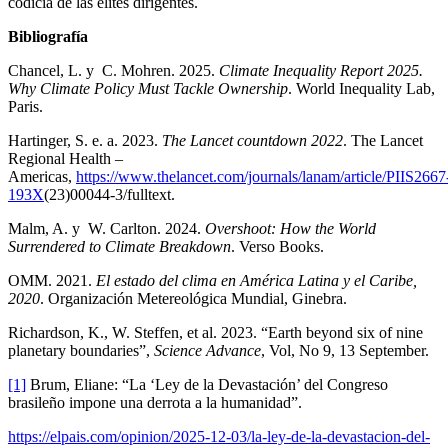
codicia de las elites dirigentes.
Bibliografía
Chancel, L. y C. Mohren. 2025.
Climate Inequality Report 2025.
Why Climate Policy Must Tackle Ownership
. World Inequality Lab,
Paris.
Hartinger, S. e. a. 2023.
The Lancet countdown 2022
. The Lancet
Regional Health –
Americas,
https://www.thelancet.com/journals/lanam/article/PIIS2667
193X
(23)00044-3/fulltext.
Malm, A. y W. Carlton. 2024.
Overshoot: How the World
Surrendered to Climate Breakdown
. Verso Books.
OMM. 2021.
El estado del clima en América Latina y el Caribe,
2020
. Organización Metereológica Mundial, Ginebra.
Richardson, K., W. Steffen, et al. 2023. “Earth beyond six of nine
planetary boundaries”,
Science Advance
, Vol, No 9, 13 September.
[1]
Brum, Eliane: “La ‘Ley de la Devastación’ del Congreso
brasileño impone una derrota a la humanidad”.
https://elpais.com/opinion/2025-12-03/la-ley-de-la-devastacion-del-