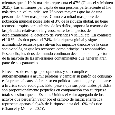
mientras que el 10 % más rico representa el 47% (Chancel y Mohren
2025). Las emisiones per cápita de una persona perteneciente al 1%
más rico a nivel mundial son 75 veces mayores que las de una
persona del 50% más pobre. Como esa mitad más pobre de la
población mundial posee solo el 3% de la riqueza global, no tiene
recursos propios para cubrirse de los daños, soporta la mayoría de
las pérdidas relativas de ingresos, sufre los impactos de
desplazamientos, el deterioro de viviendas y salud, etc. En contraste,
el 10 % más rico posee el 74% de la riqueza global y sigue
acumulando recursos para aliviar los impactos dañosos de la crisis
socio-ecológica que los reconoce como principales responsables.
Pese a ello, los ricos del mundo continúan decidiendo la trayectoria
de la mayoría de las inversiones contaminantes que generan gran
parte de sus ganancias.
El rechazo de estos grupos opulentos y sus cómplices
gubernamentales a asumir pérdidas y cambiar su patrón de consumo
es la principal causa del retraso en políticas para mitigar y adaptarse
a la crisis socio-ecológica. Esto, pese a que sus potenciales pérdidas
son proporcionalmente pequeñas en comparación con su riqueza
total: se estima que en Estados Unidos el valor agregado de los
activos que perderían valor por el cambio de matriz energética
representa apenas el 0,4% de la riqueza neta del 10% más rico
(Chancel y Mohren 2025).