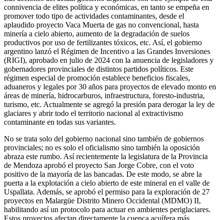
connivencia de elites política y económicas, en tanto se empeña en
promover todo tipo de actividades contaminantes, desde el
aplaudido proyecto Vaca Muerta de gas no convencional, hasta
minería a cielo abierto, aumento de la degradación de suelos
productivos por uso de fertilizantes tóxicos, etc. Así, el gobierno
argentino lanzó el Régimen de Incentivo a las Grandes Inversiones
(RIGI), aprobado en julio de 2024 con la anuencia de legisladores y
gobernadores provinciales de distintos partidos políticos. Este
régimen especial de promoción establece beneficios fiscales,
aduaneros y legales por 30 años para proyectos de elevado monto en
áreas de minería, hidrocarburos, infraestructura, foresto-industria,
turismo, etc. Actualmente se agregó la presión para derogar la ley de
glaciares y abrir todo el territorio nacional al extractivismo
contaminante en todas sus variantes.
No se trata solo del gobierno nacional sino también de gobiernos
provinciales; no es solo el oficialismo sino también la oposición
abraza este rumbo. Así recientemente la legislatura de la Provincia
de Mendoza aprobó el proyecto San Jorge Cobre, con el voto
positivo de la mayoría de las bancadas. De este modo, se abre la
puerta a la explotación a cielo abierto de este mineral en el valle de
Uspallata. Además, se aprobó el permiso para la exploración de 27
proyectos en Malargüe Distrito Minero Occidental (MDMO) II,
habilitando así un protocolo para actuar en ambientes periglaciares.
Estos proyectos afectan directamente la cuenca acuífera más