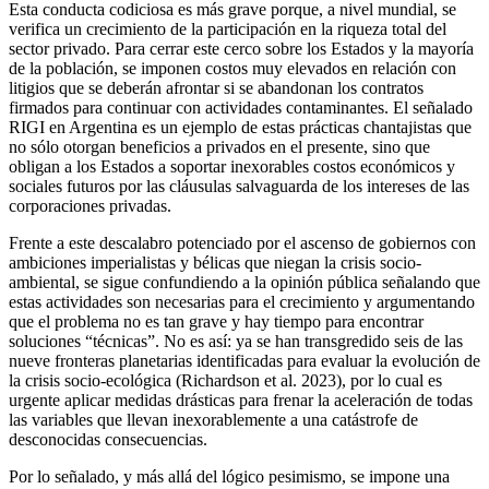
Esta conducta codiciosa es más grave porque, a nivel mundial, se
verifica un crecimiento de la participación en la riqueza total del
sector privado. Para cerrar este cerco sobre los Estados y la mayoría
de la población, se imponen costos muy elevados en relación con
litigios que se deberán afrontar si se abandonan los contratos
firmados para continuar con actividades contaminantes. El señalado
RIGI en Argentina es un ejemplo de estas prácticas chantajistas que
no sólo otorgan beneficios a privados en el presente, sino que
obligan a los Estados a soportar inexorables costos económicos y
sociales futuros por las cláusulas salvaguarda de los intereses de las
corporaciones privadas.
Frente a este descalabro potenciado por el ascenso de gobiernos con
ambiciones imperialistas y bélicas que niegan la crisis socio-
ambiental, se sigue confundiendo a la opinión pública señalando que
estas actividades son necesarias para el crecimiento y argumentando
que el problema no es tan grave y hay tiempo para encontrar
soluciones “técnicas”. No es así: ya se han transgredido seis de las
nueve fronteras planetarias identificadas para evaluar la evolución de
la crisis socio-ecológica (Richardson et al. 2023), por lo cual es
urgente aplicar medidas drásticas para frenar la aceleración de todas
las variables que llevan inexorablemente a una catástrofe de
desconocidas consecuencias.
Por lo señalado, y más allá del lógico pesimismo, se impone una