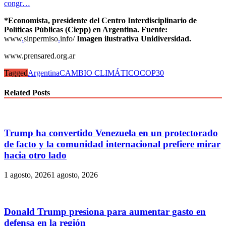
congr…
*Economista, presidente del Centro Interdisciplinario de
Políticas Públicas (Ciepp) en Argentina. Fuente:
www
.
sinpermiso
.
info/
Imagen ilustrativa Unidiversidad.
www.prensared.org.ar
Tagged
Argentina
CAMBIO CLIMÁTICO
COP30
Related Posts
Trump ha convertido Venezuela en un protectorado
de facto y la comunidad internacional prefiere mirar
hacia otro lado
1 agosto, 2026
1 agosto, 2026
Donald Trump presiona para aumentar gasto en
defensa en la región