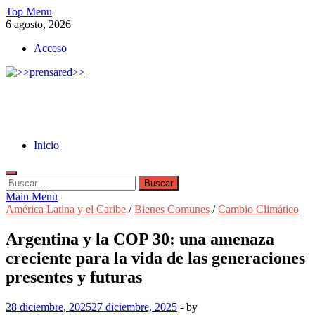
Skip
Top Menu
to
6 agosto, 2026
content
Acceso
>>prensared>>
LA AGENCIA DE NOTICIAS DEL CISPREN
Inicio
Buscar:
Main Menu
América Latina y el Caribe
/
Bienes Comunes
/
Cambio Climático
Argentina y la COP 30: una amenaza
creciente para la vida de las generaciones
presentes y futuras
28 diciembre, 2025
27 diciembre, 2025
-
by