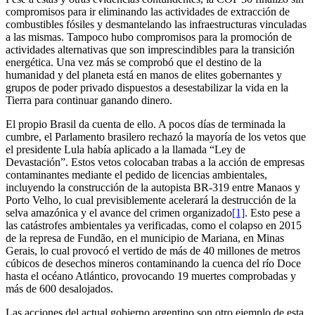
compromisos para ir eliminando las actividades de extracción de
combustibles fósiles y desmantelando las infraestructuras vinculadas
a las mismas. Tampoco hubo compromisos para la promoción de
actividades alternativas que son imprescindibles para la transición
energética. Una vez más se comprobó que el destino de la
humanidad y del planeta está en manos de elites gobernantes y
grupos de poder privado dispuestos a desestabilizar la vida en la
Tierra para continuar ganando dinero.
El propio Brasil da cuenta de ello. A pocos días de terminada la
cumbre, el Parlamento brasilero rechazó la mayoría de los vetos que
el presidente Lula había aplicado a la llamada “Ley de
Devastación”. Estos vetos colocaban trabas a la acción de empresas
contaminantes mediante el pedido de licencias ambientales,
incluyendo la construcción de la autopista BR-319 entre Manaos y
Porto Velho, lo cual previsiblemente acelerará la destrucción de la
selva amazónica y el avance del crimen organizado
[1]
. Esto pese a
las catástrofes ambientales ya verificadas, como el colapso en 2015
de la represa de Fundão, en el municipio de Mariana, en Minas
Gerais, lo cual provocó el vertido de más de 40 millones de metros
cúbicos de desechos mineros contaminando la cuenca del río Doce
hasta el océano Atlántico, provocando 19 muertes comprobadas y
más de 600 desalojados.
Las acciones del actual gobierno argentino son otro ejemplo de esta