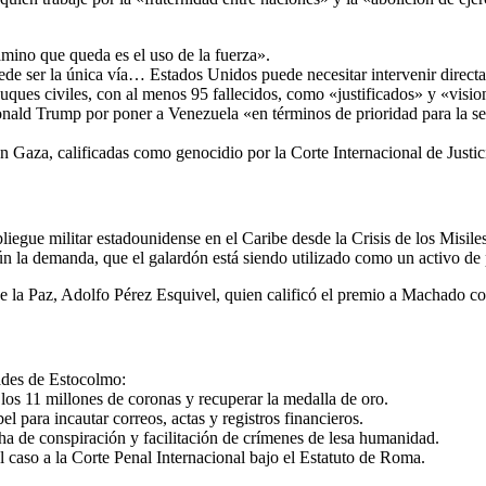
ino que queda es el uso de la fuerza».
ede ser la única vía… Estados Unidos puede necesitar intervenir direct
uques civiles, con al menos 95 fallecidos, como «justificados» y «visio
onald Trump por poner a Venezuela «en términos de prioridad para la s
 Gaza, calificadas como genocidio por la Corte Internacional de Justic
egue militar estadounidense en el Caribe desde la Crisis de los Misil
 la demanda, que el galardón está siendo utilizado como un activo de 
 de la Paz, Adolfo Pérez Esquivel, quien calificó el premio a Machado 
dades de Estocolmo:
os 11 millones de coronas y recuperar la medalla de oro.
l para incautar correos, actas y registros financieros.
cha de conspiración y facilitación de crímenes de lesa humanidad.
 el caso a la Corte Penal Internacional bajo el Estatuto de Roma.