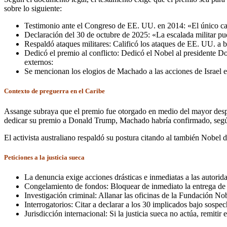
sobre lo siguiente:
Testimonio ante el Congreso de EE. UU. en 2014: «El único cam
Declaración del 30 de octubre de 2025: «La escalada militar pu
Respaldó ataques militares: Calificó los ataques de EE. UU. a b
Dedicó el premio al conflicto: Dedicó el Nobel al presidente D
externos:
Se mencionan los elogios de Machado a las acciones de Israel en
Contexto de preguerra en el Caribe
Assange subraya que el premio fue otorgado en medio del mayor despli
dedicar su premio a Donald Trump, Machado habría confirmado, según
El activista australiano respaldó su postura citando al también Nobel
Peticiones a la justicia sueca
La denuncia exige acciones drásticas e inmediatas a las autori
Congelamiento de fondos: Bloquear de inmediato la entrega de l
Investigación criminal: Allanar las oficinas de la Fundación Nobe
Interrogatorios: Citar a declarar a los 30 implicados bajo sospe
Jurisdicción internacional: Si la justicia sueca no actúa, remitir