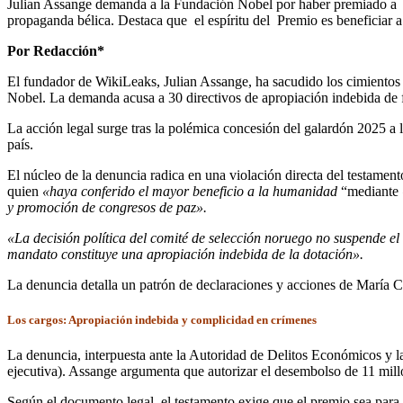
Julian Assange demanda a la Fundación Nobel por haber premiado a Ma
propaganda bélica. Destaca que el espíritu del Premio es beneficiar a 
Por Redacción*
El fundador de WikiLeaks, Julian Assange, ha sacudido los cimientos d
Nobel. La demanda acusa a 30 directivos de apropiación indebida de 
La acción legal surge tras la polémica concesión del galardón 2025 a
país.
El núcleo de la denuncia radica en una violación directa del testame
quien
«haya conferido el mayor beneficio a la humanidad
“mediante
y promoción de congresos de paz».
«La decisión política del comité de selección noruego no suspende el
mandato constituye una apropiación indebida de la dotación».
La denuncia detalla un patrón de declaraciones y acciones de María
Los cargos: Apropiación indebida y complicidad en crímenes
La denuncia, interpuesta ante la Autoridad de Delitos Económicos y 
ejecutiva). Assange argumenta que autorizar el desembolso de 11 mil
Según el documento legal, el testamento exige que el premio sea para 