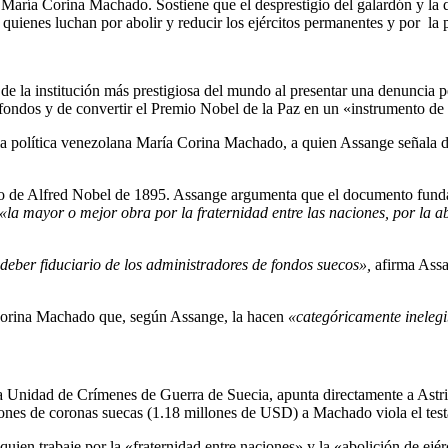
ría Corina Machado. Sostiene que el desprestigio del galardón y la de
quienes luchan por abolir y reducir los ejércitos permanentes y por la 
e la institución más prestigiosa del mundo al presentar una denuncia p
fondos y de convertir el Premio Nobel de la Paz en un «instrumento de
 la política venezolana María Corina Machado, a quien Assange señala d
nto de Alfred Nobel de 1895. Assange argumenta que el documento funda
«la mayor o mejor obra por la fraternidad entre las naciones, por la a
 deber fiduciario de los administradores de fondos suecos»,
afirma Assa
 Corina Machado que, según Assange, la hacen
«categóricamente ineleg
la Unidad de Crímenes de Guerra de Suecia, apunta directamente a Astr
lones de coronas suecas (1.18 millones de USD) a Machado viola el te
quien trabaje por la «fraternidad entre naciones» y la «abolición de ej