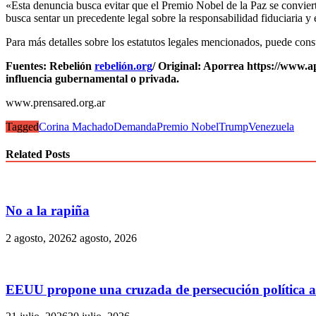
«Esta denuncia busca evitar que el Premio Nobel de la Paz se convie
busca sentar un precedente legal sobre la responsabilidad fiduciaria y 
Para más detalles sobre los estatutos legales mencionados, puede consul
Fuentes: Rebelión
rebelión.org
/ Original: Aporrea https://www.ap
influencia gubernamental o privada.
www.prensared.org.ar
Tagged
Corina Machado
Demanda
Premio Nobel
Trump
Venezuela
Related Posts
No a la rapiña
2 agosto, 2026
2 agosto, 2026
EEUU propone una cruzada de persecución política a 