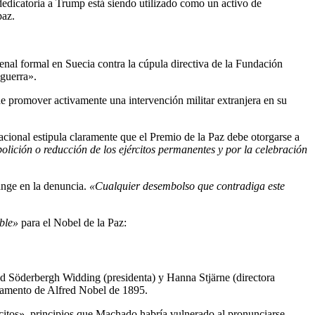
dicatoria a Trump está siendo utilizado como un activo de
paz.
enal formal en Suecia contra la cúpula directiva de la Fundación
 guerra».
e promover activamente una intervención militar extranjera en su
cional estipula claramente que el Premio de la Paz debe otorgarse a
bolición o reducción de los ejércitos permanentes y por la celebración
nge en la denuncia.
«Cualquier desembolso que contradiga este
ible»
para el Nobel de la Paz:
id Söderbergh Widding (presidenta) y Hanna Stjärne (directora
stamento de Alfred Nobel de 1895.
ércitos», principios que Machado habría vulnerado al pronunciarse