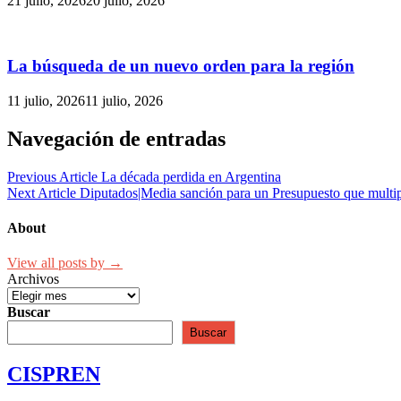
21 julio, 2026
20 julio, 2026
La búsqueda de un nuevo orden para la región
11 julio, 2026
11 julio, 2026
Navegación de entradas
Previous Article
La década perdida en Argentina
Next Article
Diputados|Media sanción para un Presupuesto que multipl
About
View all posts by →
Archivos
Buscar
Buscar
CISPREN