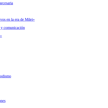
necesaria
vos en la era de Milei»
 y comunicación
s»
iodismo
ones