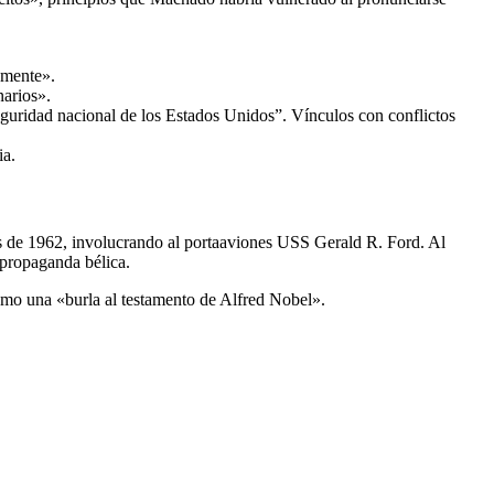
amente».
narios».
eguridad nacional de los Estados Unidos”. Vínculos con conflictos
ia.
es de 1962, involucrando al portaaviones USS Gerald R. Ford. Al
propaganda bélica.
como una «burla al testamento de Alfred Nobel».