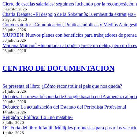
Cierre de escalas salariales: seguimos luchando por la recomposición 
3 agosto, 2026
Charla-Debate: «El despojo de la Soberanía: la embestida extranjera»
3 agosto, 2026
Conversatorio: «Comunicación, Políticas públicas y Medios Autogesti
30 julio, 2026
MUPREN: Nuevos planes con beneficios para trabajadores de prensa
30 julio, 2026
Mariana Mamaní: «Incomodar al poder parece un delito, pero no lo e
23 julio, 2026
CENTRO DE DOCUMENTACION
Se presenta el libro: ¿Cómo reconstruir el país que nos queda?
31 julio, 2026
Debates: La nueva búsqueda de Google basada en IA amenaza al per
29 julio, 2026
Debates: La actualización del Estatuto del Periodista Profesional
14 julio, 2026
Religión y Política: Lo «no matable»
8 julio, 2026
16° Feria del libro Infantil: Múltiples propuestas para pasar las vacaci
1 julio, 2026