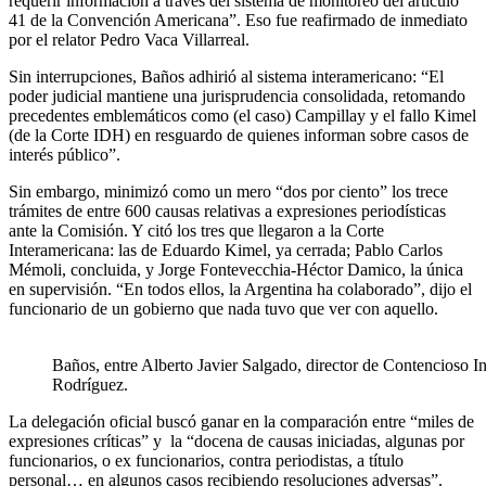
requerir información a través del sistema de monitoreo del artículo
41 de la Convención Americana”. Eso fue reafirmado de inmediato
por el relator Pedro Vaca Villarreal.
Sin interrupciones, Baños adhirió al sistema interamericano: “El
poder judicial mantiene una jurisprudencia consolidada, retomando
precedentes emblemáticos como (el caso) Campillay y el fallo Kimel
(de la Corte IDH) en resguardo de quienes informan sobre casos de
interés público”.
Sin embargo, minimizó como un mero “dos por ciento” los trece
trámites de entre 600 causas relativas a expresiones periodísticas
ante la Comisión. Y citó los tres que llegaron a la Corte
Interamericana: las de Eduardo Kimel, ya cerrada; Pablo Carlos
Mémoli, concluida, y Jorge Fontevecchia-Héctor Damico, la única
en supervisión. “En todos ellos, la Argentina ha colaborado”, dijo el
funcionario de un gobierno que nada tuvo que ver con aquello.
Baños, entre Alberto Javier Salgado, director de Contencioso I
Rodríguez.
La delegación oficial buscó ganar en la comparación entre “miles de
expresiones críticas” y la “docena de causas iniciadas, algunas por
funcionarios, o ex funcionarios, contra periodistas, a título
personal… en algunos casos recibiendo resoluciones adversas”.