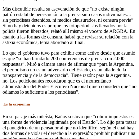
Más discutible resulta su aseveración de que “no existe ningún
patrón estatal de persecución a la prensa sino casos individuales…
sin periodistas detenidos, ni medios clausurados, ni censura previa”.
Si no hay detenidos es porque los fotoperiodistas llevados por la
policía fueron liberados, relató allí mismo el vocero de ARGRA. En
cuanto a las formas de censura, habrá que revisar su relación con la
asfixia económica, tema abordado al final.
Lo que el gobierno tuvo para exhibir como activo desde que asumió
es que “se han brindado 200 conferencias de prensa con 2.000
respuestas”. Miró a cámara antes de afirmar que “para la Argentina,
el periodismo no es un adversario del Estado, es un aliado de la
transparencia y de la democracia”. Tiene razón: para la Argentina,
no. Los peticionantes recordaron que es el momentáneo
administrador del Poder Ejecutivo Nacional quien considera que “no
odiamos lo suficiente a los periodistas”.
Es la economía
En su pasaje más mileísta, Baños sostuvo que “cobrar impuestos es
una forma de violencia legitimada por el Estado”. Lo dijo para trazar
el panegírico de un pensador al que no identificó, según el cual hay
dos formas de violar el derecho a la expresión: prohibir publicar una
opinión propia o forzar a publicar una ajena.