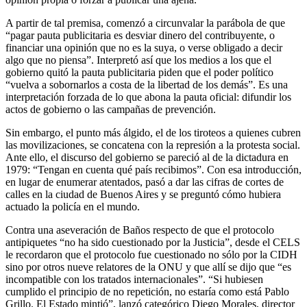
A partir de tal premisa, comenzó a circunvalar la parábola de que
“pagar pauta publicitaria es desviar dinero del contribuyente, o
financiar una opinión que no es la suya, o verse obligado a decir
algo que no piensa”. Interpretó así que los medios a los que el
gobierno quitó la pauta publicitaria piden que el poder político
“vuelva a sobornarlos a costa de la libertad de los demás”. Es una
interpretación forzada de lo que abona la pauta oficial: difundir los
actos de gobierno o las campañas de prevención.
Sin embargo, el punto más álgido, el de los tiroteos a quienes cubren
las movilizaciones, se concatena con la represión a la protesta social.
Ante ello, el discurso del gobierno se pareció al de la dictadura en
1979: “Tengan en cuenta qué país recibimos”. Con esa introducción,
en lugar de enumerar atentados, pasó a dar las cifras de cortes de
calles en la ciudad de Buenos Aires y se preguntó cómo hubiera
actuado la policía en el mundo.
Contra una aseveración de Baños respecto de que el protocolo
antipiquetes “no ha sido cuestionado por la Justicia”, desde el CELS
le recordaron que el protocolo fue cuestionado no sólo por la CIDH
sino por otros nueve relatores de la ONU y que allí se dijo que “es
incompatible con los tratados internacionales”. “Si hubiesen
cumplido el principio de no repetición, no estaría como está Pablo
Grillo. El Estado mintió”, lanzó categórico Diego Morales, director