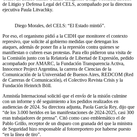
de Litigio y Defensa Legal del CELS, acompañado por la directora
ejecutiva Paula Litvachky.
Diego Morales, del CELS: “El Estado mintió”.
Por eso, el organismo pidió a la CIDH que monitoree el contexto
represivo, que solicite al gobierno medidas que detengan los
ataques, además de poner fin a la represión contra quienes se
manifiestan o cubren esas protestas. Para ello pidieron una visita de
la Comisión junto con la Relatoría de Libertad de Expresión, pedido
acompañado por AMARC, la Fundación Transparencia Activa,
Innocence Project Argentina, la carrera de Ciencias de la
Comunicación de la Universidad de Buenos Aires, REDCOM (Red
de Carreras de Comunicación), el Colectivo Revista Crisis y la
Fundación Heinrich Böll.
Amnistía Internacional solicitó que el envío de la misión culmine
con un informe y dé seguimiento a los pedidos realizados en
audiencias de 2024. Su directora adjunta, Paola García Rey, dijo que
“de los 3.000 heridos en las manifestaciones de 2024-2025, casi 300
eran trabajadores de prensa”. Citó como caso emblemático el de
Pablo Grillo, receptor de un disparo con granada del que la ministra
de Seguridad hizo responsable al fotorreportero por haberse puesto
“en la línea de tiro”.