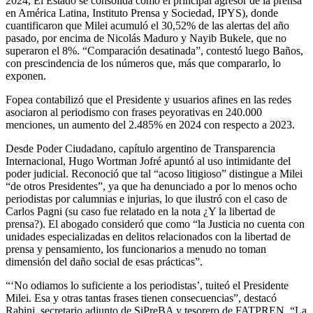
2024, El Estado se consolida como el principal agresor de la prensa
en América Latina, Instituto Prensa y Sociedad, IPYS), donde
cuantificaron que Milei acumuló el 30,52% de las alertas del año
pasado, por encima de Nicolás Maduro y Nayib Bukele, que no
superaron el 8%. “Comparación desatinada”, contestó luego Baños,
con prescindencia de los números que, más que compararlo, lo
exponen.
Fopea contabilizó que el Presidente y usuarios afines en las redes
asociaron al periodismo con frases peyorativas en 240.000
menciones, un aumento del 2.485% en 2024 con respecto a 2023.
Desde Poder Ciudadano, capítulo argentino de Transparencia
Internacional, Hugo Wortman Jofré apuntó al uso intimidante del
poder judicial. Reconoció que tal “acoso litigioso” distingue a Milei
“de otros Presidentes”, ya que ha denunciado a por lo menos ocho
periodistas por calumnias e injurias, lo que ilustró con el caso de
Carlos Pagni (su caso fue relatado en la nota ¿Y la libertad de
prensa?). El abogado consideró que como “la Justicia no cuenta con
unidades especializadas en delitos relacionados con la libertad de
prensa y pensamiento, los funcionarios a menudo no toman
dimensión del daño social de esas prácticas”.
“‘No odiamos lo suficiente a los periodistas’, tuiteó el Presidente
Milei. Esa y otras tantas frases tienen consecuencias”, destacó
Rabini, secretario adjunto de SiPreBA y tesorero de FATPREN. “La