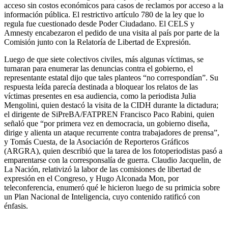
acceso sin costos económicos para casos de reclamos por acceso a la
información pública. El restrictivo artículo 780 de la ley que lo
regula fue cuestionado desde Poder Ciudadano. El CELS y
Amnesty encabezaron el pedido de una visita al país por parte de la
Comisión junto con la Relatoría de Libertad de Expresión.
Luego de que siete colectivos civiles, más algunas víctimas, se
turnaran para enumerar las denuncias contra el gobierno, el
representante estatal dijo que tales planteos “no correspondían”. Su
respuesta leída parecía destinada a bloquear los relatos de las
víctimas presentes en esa audiencia, como la periodista Julia
Mengolini, quien destacó la visita de la CIDH durante la dictadura;
el dirigente de SiPreBA/FATPREN Francisco Paco Rabini, quien
señaló que “por primera vez en democracia, un gobierno diseña,
dirige y alienta un ataque recurrente contra trabajadores de prensa”,
y Tomás Cuesta, de la Asociación de Reporteros Gráficos
(ARGRA), quien describió que la tarea de los fotoperiodistas pasó a
emparentarse con la corresponsalía de guerra. Claudio Jacquelin, de
La Nación, relativizó la labor de las comisiones de libertad de
expresión en el Congreso, y Hugo Alconada Mon, por
teleconferencia, enumeró qué le hicieron luego de su primicia sobre
un Plan Nacional de Inteligencia, cuyo contenido ratificó con
énfasis.