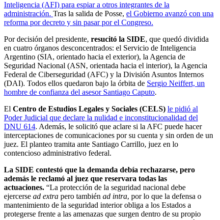
Inteligencia (AFI) para espiar a otros integrantes de la
administración.
Tras la salida de Posse,
el Gobierno avanzó con una
reforma por decreto y sin pasar por el Congreso.
Por decisión del presidente,
resucitó la SIDE
, que quedó dividida
en cuatro órganos desconcentrados: el Servicio de Inteligencia
Argentino (SIA, orientado hacia el exterior), la Agencia de
Seguridad Nacional (ASN, orientada hacia el interior), la Agencia
Federal de Ciberseguridad (AFC) y la División Asuntos Internos
(DAI). Todos ellos quedaron bajo la órbita de
Sergio Neiffert, un
hombre de confianza del asesor Santiago Caputo
.
El
Centro de Estudios Legales y Sociales (CELS)
le pidió al
Poder Judicial que declare la nulidad e inconstitucionalidad del
DNU 614
. Además, le solicitó que aclare si la AFC puede hacer
interceptaciones de comunicaciones por su cuenta y sin orden de un
juez. El planteo tramita ante Santiago Carrillo, juez en lo
contencioso administrativo federal.
La SIDE contestó que la demanda debía rechazarse, pero
además le reclamó al juez que reservara todas las
actuaciones.
“La protección de la seguridad nacional debe
ejercerse
ad extra
pero también
ad intra
, por lo que la defensa o
mantenimiento de la seguridad interior obliga a los Estados a
protegerse frente a las amenazas que surgen dentro de su propio