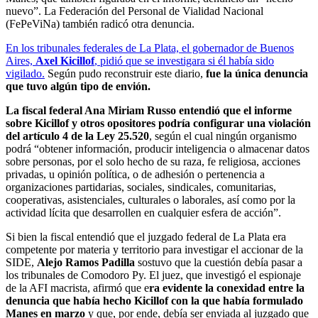
nuevo”. La Federación del Personal de Vialidad Nacional
(FePeViNa) también radicó otra denuncia.
En los tribunales federales de La Plata, el gobernador de Buenos
Aires,
Axel Kicillof
, pidió que se investigara si él había sido
vigilado.
Según pudo reconstruir este diario,
fue la única denuncia
que tuvo algún tipo de envión.
La fiscal federal Ana Miriam Russo entendió que el informe
sobre Kicillof y otros opositores podría configurar una violación
del artículo 4 de la Ley 25.520
, según el cual ningún organismo
podrá “obtener información, producir inteligencia o almacenar datos
sobre personas, por el solo hecho de su raza, fe religiosa, acciones
privadas, u opinión política, o de adhesión o pertenencia a
organizaciones partidarias, sociales, sindicales, comunitarias,
cooperativas, asistenciales, culturales o laborales, así como por la
actividad lícita que desarrollen en cualquier esfera de acción”.
Si bien la fiscal entendió que el juzgado federal de La Plata era
competente por materia y territorio para investigar el accionar de la
SIDE,
Alejo Ramos Padilla
sostuvo que la cuestión debía pasar a
los tribunales de Comodoro Py. El juez, que investigó el espionaje
de la AFI macrista, afirmó que e
ra evidente la conexidad entre la
denuncia que había hecho Kicillof con la que había formulado
Manes en marzo
y que, por ende, debía ser enviada al juzgado que