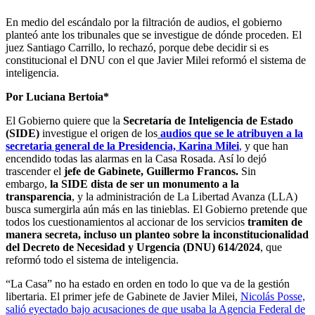
En medio del escándalo por la filtración de audios, el gobierno
planteó ante los tribunales que se investigue de dónde proceden. El
juez Santiago Carrillo, lo rechazó, porque debe decidir si es
constitucional el DNU con el que Javier Milei reformó el sistema de
inteligencia.
Por Luciana Bertoia*
El Gobierno quiere que la
Secretaría de Inteligencia de Estado
(SIDE)
investigue el origen de los
audios que se le atribuyen a la
secretaria general de la Presidencia, Karina Milei
,
y que han
encendido todas las alarmas en la Casa Rosada. Así lo dejó
trascender el
jefe de Gabinete, Guillermo Francos.
Sin
embargo,
la SIDE dista de ser un monumento a la
transparencia
, y la administración de La Libertad Avanza (LLA)
busca sumergirla aún más en las tinieblas. El Gobierno pretende que
todos los cuestionamientos al accionar de los servicios
tramiten de
manera secreta, incluso un planteo sobre la inconstitucionalidad
del Decreto de Necesidad y Urgencia (DNU) 614/2024
, que
reformó todo el sistema de inteligencia.
“La Casa” no ha estado en orden en todo lo que va de la gestión
libertaria. El primer jefe de Gabinete de Javier Milei,
Nicolás Posse,
salió eyectado bajo acusaciones de que usaba la Agencia Federal de