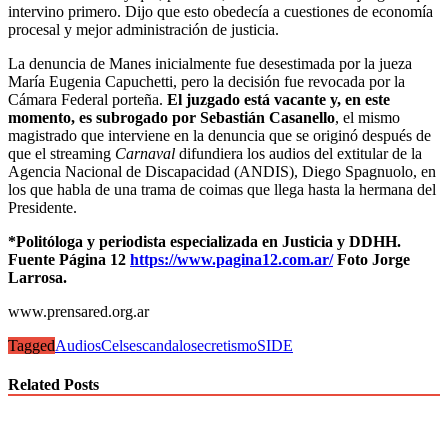
intervino primero. Dijo que esto obedecía a cuestiones de economía
procesal y mejor administración de justicia.
La denuncia de Manes inicialmente fue desestimada por la jueza
María Eugenia Capuchetti, pero la decisión fue revocada por la
Cámara Federal porteña.
El juzgado está vacante y, en este
momento, es subrogado por Sebastián Casanello
, el mismo
magistrado que interviene en la denuncia que se originó después de
que el streaming
Carnaval
difundiera los audios del extitular de la
Agencia Nacional de Discapacidad (ANDIS), Diego Spagnuolo, en
los que habla de una trama de coimas que llega hasta la hermana del
Presidente.
*Politóloga y periodista especializada en Justicia y DDHH.
Fuente Página 12
https://www.pagina12.com.ar/
Foto Jorge
Larrosa.
www.prensared.org.ar
Tagged
Audios
Cels
escandalo
secretismo
SIDE
Related Posts