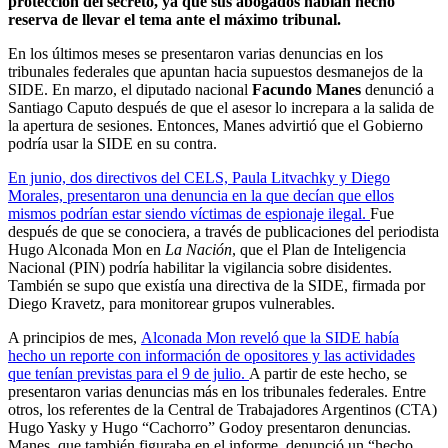
protección del secreto, ya que sus abogados habían hecho
reserva de llevar el tema ante el máximo tribunal.
En los últimos meses se presentaron varias denuncias en los
tribunales federales que apuntan hacia supuestos desmanejos de la
SIDE. En marzo, el diputado nacional
Facundo Manes
denunció a
Santiago Caputo después de que el asesor lo increpara a la salida de
la apertura de sesiones. Entonces, Manes advirtió que el Gobierno
podría usar la SIDE en su contra.
En junio, dos directivos del CELS, Paula Litvachky y Diego
Morales, presentaron una denuncia en la que decían que ellos
mismos podrían estar siendo víctimas de espionaje ilegal.
Fue
después de que se conociera, a través de publicaciones del periodista
Hugo Alconada Mon en
La Nación
, que el Plan de Inteligencia
Nacional (PIN) podría habilitar la vigilancia sobre disidentes.
También se supo que existía una directiva de la SIDE, firmada por
Diego Kravetz, para monitorear grupos vulnerables.
A principios de mes,
Alconada Mon reveló que la SIDE había
hecho un reporte con información de opositores y las actividades
que tenían previstas para el 9 de julio.
A partir de este hecho, se
presentaron varias denuncias más en los tribunales federales. Entre
otros, los referentes de la Central de Trabajadores Argentinos (CTA)
Hugo Yasky y Hugo “Cachorro” Godoy presentaron denuncias.
Manes, que también figuraba en el informe, denunció un “hecho