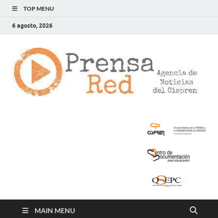
TOP MENU
6 agosto, 2026
>
LA
AG
DE
NOT
DE
CIS
MAIN MENU