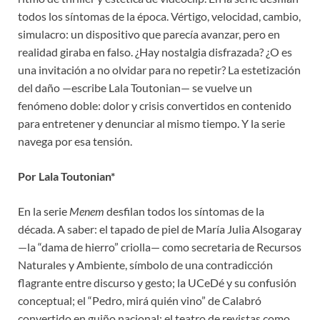
todos los síntomas de la época. Vértigo, velocidad, cambio,
simulacro: un dispositivo que parecía avanzar, pero en
realidad giraba en falso. ¿Hay nostalgia disfrazada? ¿O es
una invitación a no olvidar para no repetir? La estetización
del daño —escribe Lala Toutonian— se vuelve un
fenómeno doble: dolor y crisis convertidos en contenido
para entretener y denunciar al mismo tiempo. Y la serie
navega por esa tensión.
Por Lala Toutonian*
En la serie
Menem
desfilan todos los síntomas de la
década. A saber: el tapado de piel de María Julia Alsogaray
—la “dama de hierro” criolla— como secretaria de Recursos
Naturales y Ambiente, símbolo de una contradicción
flagrante entre discurso y gesto; la UCeDé y su confusión
conceptual; el “Pedro, mirá quién vino” de Calabró
convertido en guiño nacional; el teatro de revistas como