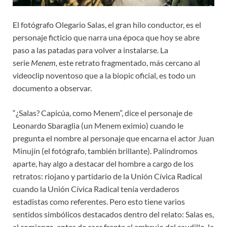
El fotógrafo Olegario Salas, el gran hilo conductor, es el
personaje ficticio que narra una época que hoy se abre
paso a las patadas para volver a instalarse. La
serie
Menem,
este retrato fragmentado, más cercano al
videoclip noventoso que a la biopic oficial, es todo un
documento a observar.
“¿Salas? Capicúa, como Menem”, dice el personaje de
Leonardo Sbaraglia (un Menem eximio) cuando le
pregunta el nombre al personaje que encarna el actor Juan
Minujín (el fotógrafo, también brillante). Palíndromos
aparte, hay algo a destacar del hombre a cargo de los
retratos: riojano y partidario de la Unión Cívica Radical
cuando la Unión Cívica Radical tenía verdaderos
estadistas como referentes. Pero esto tiene varios
sentidos simbólicos destacados dentro del relato: Salas es,
al comienzo, antes de caer frente al embrujo del caudillo, la