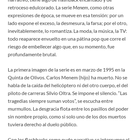
retroceso edulcorado. La serie
Menem
, como otras
expresiones de época, se mueve en esa tensión: por un
lado expone el exceso, la desmesura, la farsa; por el otro,
inevitablemente, lo romantiza. La moda, la música, la TV:
todo reaparece envuelto en una pátina pop que corre el
riesgo de embellecer algo que, en su momento, fue
profundamente brutal.
La primera imagen de la serie es en marzo de 1995 en la
Quinta de Olivos. Carlos Menem (hijo) ha muerto. No se
habla de la caída del helicóptero ni del otro cuerpo, el del
piloto de carreras Silvio Oltra. Se impone el silencio. “Las
tragedias siempre suman votos”, se escucha entre
murmullos. La desgracia flota entre los pasillos del poder
sin nombre propio, como si solo uno de los dos muertos
tuviera derecho al duelo público.
Con los flashbacks como nudo narrativo se interrumpe el