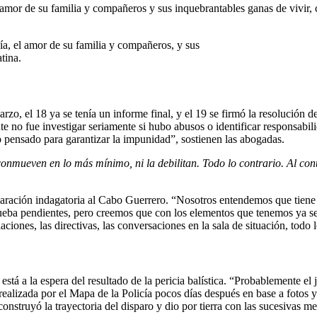
 amor de su familia y compañeros y sus inquebrantables ganas de vivir, 
ía, el amor de su familia y compañeros, y sus
tina.
o, el 18 ya se tenía un informe final, y el 19 se firmó la resolución d
e no fue investigar seriamente si hubo abusos o identificar responsabilid
o pensado para garantizar la impunidad”, sostienen las abogadas.
conmueven en lo más mínimo, ni la debilitan. Todo lo contrario. Al con
 declaración indagatoria al Cabo Guerrero. “Nosotros entendemos que tien
rueba pendientes, pero creemos que con los elementos que tenemos ya 
iones, las directivas, las conversaciones en la sala de situación, todo
é está a la espera del resultado de la pericia balística. “Probablemente 
alizada por el Mapa de la Policía pocos días después en base a fotos y
econstruyó la trayectoria del disparo y dio por tierra con las sucesivas me