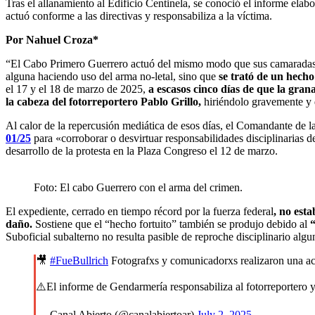
Tras el allanamiento al Edificio Centinela, se conoció el informe elabo
actuó conforme a las directivas y responsabiliza a la víctima.
Por Nahuel Croza*
“El Cabo Primero Guerrero actuó del mismo modo que sus camaradas, 
alguna haciendo uso del arma no-letal, sino que
se trató de un hecho 
el 17 y el 18 de marzo de 2025,
a escasos cinco días de que la gra
la cabeza del fotorreportero Pablo Grillo,
hiriéndolo gravemente y 
Al calor de la repercusión mediática de esos días, el Comandante de
01/25
para «corroborar o desvirtuar responsabilidades disciplinarias d
desarrollo de la protesta en la Plaza Congreso el 12 de marzo.
Foto: El cabo Guerrero con el arma del crimen.
El expediente, cerrado en tiempo récord por la fuerza federal
, no est
daño.
Sostiene que el “hecho fortuito” también se produjo debido al
“
Suboficial subalterno no resulta pasible de reproche disciplinario algu
🎥
#FueBullrich
Fotografxs y comunicadorxs realizaron una ac
⚠️El informe de Gendarmería responsabiliza al fotorreportero y
— Canal Abierto (@canalabiertoar)
July 2, 2025