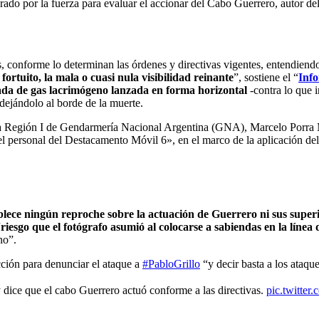
rado por la fuerza para evaluar el accionar del Cabo Guerrero, autor del
conforme lo determinan las órdenes y directivas vigentes, entendiend
fortuito, la mala o cuasi nula visibilidad reinante
”, sostiene el “
Info
nada de gas lacrimógeno lanzada en forma horizontal
-contra lo que i
dejándolo al borde de la muerte.
 la Región I de Gendarmería Nacional Argentina (GNA), Marcelo Porra 
el personal del Destacamento Móvil 6», en el marco de la aplicación del 
ablece ningún reproche sobre la actuación de Guerrero ni sus superi
riesgo que el fotógrafo asumió al colocarse a sabiendas en la línea 
no”.
ción para denunciar el ataque a
#PabloGrillo
“y decir basta a los ataque
 dice que el cabo Guerrero actuó conforme a las directivas.
pic.twitte