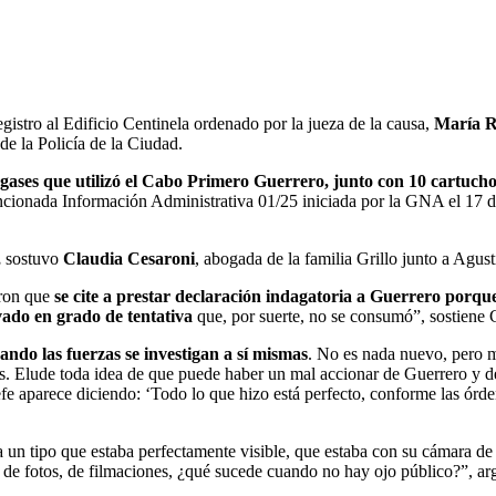
egistro al Edificio Centinela ordenado por la jueza de la causa,
María R
de la Policía de la Ciudad.
gases que utilizó el Cabo Primero Guerrero, junto con 10 cartuchos 
cionada Información Administrativa 01/25 iniciada por la GNA el 17 de 
,
sostuvo
Claudia Cesaroni
, abogada de la familia Grillo junto a Agus
eron que
se cite a prestar declaración indagatoria a Guerrero porq
ado en grado de tentativa
que, por suerte, no se consumó”, sostiene
ando las fuerzas se investigan a sí mismas
. No es nada nuevo, pero 
. Elude toda idea de que puede haber un mal accionar de Guerrero y de 
efe aparece diciendo: ‘Todo lo que hizo está perfecto, conforme las órd
 un tipo que estaba perfectamente visible, que estaba con su cámara de 
s de fotos, de filmaciones, ¿qué sucede cuando no hay ojo público?”, a