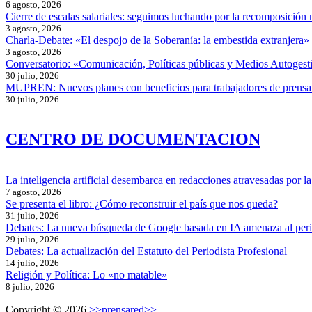
6 agosto, 2026
Cierre de escalas salariales: seguimos luchando por la recomposición 
3 agosto, 2026
Charla-Debate: «El despojo de la Soberanía: la embestida extranjera»
3 agosto, 2026
Conversatorio: «Comunicación, Políticas públicas y Medios Autogesti
30 julio, 2026
MUPREN: Nuevos planes con beneficios para trabajadores de prensa
30 julio, 2026
CENTRO DE DOCUMENTACION
La inteligencia artificial desembarca en redacciones atravesadas por la 
7 agosto, 2026
Se presenta el libro: ¿Cómo reconstruir el país que nos queda?
31 julio, 2026
Debates: La nueva búsqueda de Google basada en IA amenaza al per
29 julio, 2026
Debates: La actualización del Estatuto del Periodista Profesional
14 julio, 2026
Religión y Política: Lo «no matable»
8 julio, 2026
Copyright © 2026
>>prensared>>
.