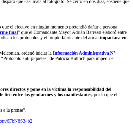
 disparo que casi mata al fotógrafo. Se cerró en dos días, sostiene que
o que el efectivo en ningún momento pretendió dañar a persona
rme final
” que el Comandante Mayor Adrián Barressi elaboró entre
ndican los protocolos y el propio fabricante del arma-
impactara en
Melconian, ordenó iniciar la
Información Administrativa N°
“Protocolo anti-piquetes” de Patricia Bullrich para impedir el
ores directos y pone en la víctima la responsabilidad del
de tiro entre los gendarmes y los manifestantes,
por lo que el
s a la prensa”.
r.com/6FbN8S34b2