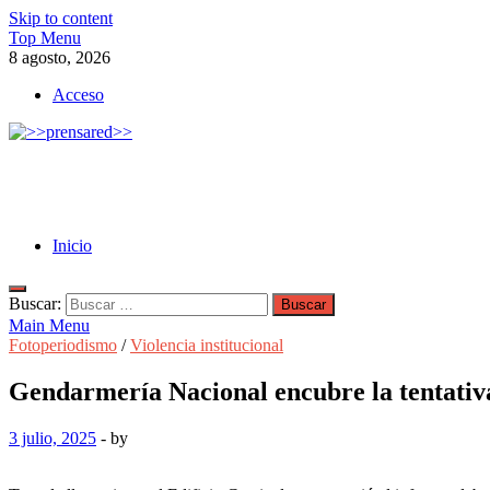
Skip to content
Top Menu
8 agosto, 2026
Acceso
>>prensared>>
LA AGENCIA DE NOTICIAS DEL CISPREN
Inicio
Buscar:
Main Menu
Fotoperiodismo
/
Violencia institucional
Gendarmería Nacional encubre la tentativa
3 julio, 2025
-
by