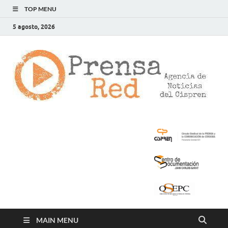
TOP MENU
5 agosto, 2026
>
LA
AG
DE
NOT
DE
CIS
MAIN MENU