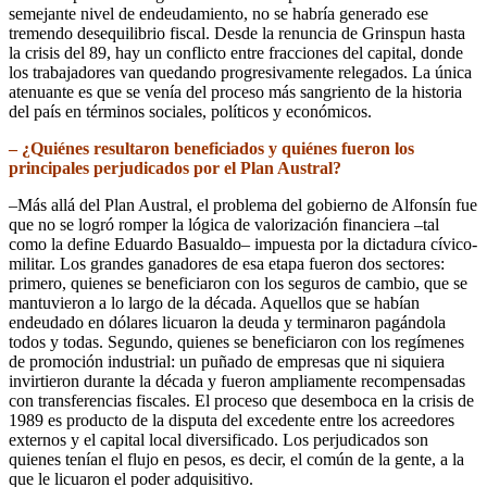
semejante nivel de endeudamiento, no se habría generado ese
tremendo desequilibrio fiscal. Desde la renuncia de Grinspun hasta
la crisis del 89, hay un conflicto entre fracciones del capital, donde
los trabajadores van quedando progresivamente relegados. La única
atenuante es que se venía del proceso más sangriento de la historia
del país en términos sociales, políticos y económicos.
– ¿Quiénes resultaron beneficiados y quiénes fueron los
principales perjudicados por el Plan Austral?
–Más allá del Plan Austral, el problema del gobierno de Alfonsín fue
que no se logró romper la lógica de valorización financiera –tal
como la define Eduardo Basualdo– impuesta por la dictadura cívico-
militar. Los grandes ganadores de esa etapa fueron dos sectores:
primero, quienes se beneficiaron con los seguros de cambio, que se
mantuvieron a lo largo de la década. Aquellos que se habían
endeudado en dólares licuaron la deuda y terminaron pagándola
todos y todas. Segundo, quienes se beneficiaron con los regímenes
de promoción industrial: un puñado de empresas que ni siquiera
invirtieron durante la década y fueron ampliamente recompensadas
con transferencias fiscales. El proceso que desemboca en la crisis de
1989 es producto de la disputa del excedente entre los acreedores
externos y el capital local diversificado. Los perjudicados son
quienes tenían el flujo en pesos, es decir, el común de la gente, a la
que le licuaron el poder adquisitivo.