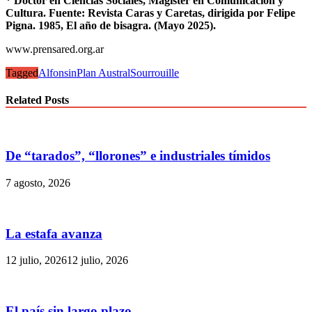
* Doctor en Ciencias Sociales, Magister en Comunicación y
Cultura. Fuente: Revista Caras y Caretas, dirigida por Felipe
Pigna. 1985, El año de bisagra. (Mayo 2025).
www.prensared.org.ar
Tagged
Alfonsin
Plan Austral
Sourrouille
Related Posts
De “tarados”, “llorones” e industriales tímidos
7 agosto, 2026
La estafa avanza
12 julio, 2026
12 julio, 2026
El país sin largo plazo