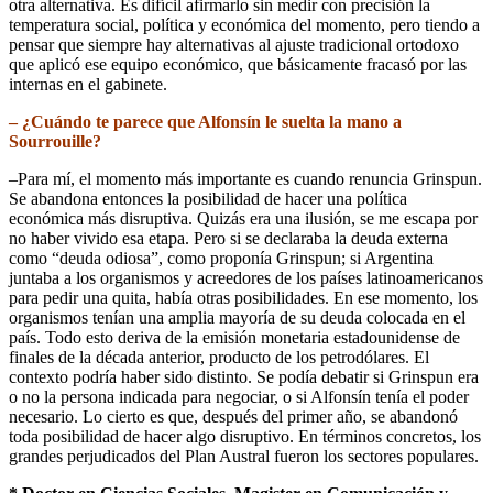
otra alternativa. Es difícil afirmarlo sin medir con precisión la
temperatura social, política y económica del momento, pero tiendo a
pensar que siempre hay alternativas al ajuste tradicional ortodoxo
que aplicó ese equipo económico, que básicamente fracasó por las
internas en el gabinete.
– ¿Cuándo te parece que Alfonsín le suelta la mano a
Sourrouille?
–Para mí, el momento más importante es cuando renuncia Grinspun.
Se abandona entonces la posibilidad de hacer una política
económica más disruptiva. Quizás era una ilusión, se me escapa por
no haber vivido esa etapa. Pero si se declaraba la deuda externa
como “deuda odiosa”, como proponía Grinspun; si Argentina
juntaba a los organismos y acreedores de los países latinoamericanos
para pedir una quita, había otras posibilidades. En ese momento, los
organismos tenían una amplia mayoría de su deuda colocada en el
país. Todo esto deriva de la emisión monetaria estadounidense de
finales de la década anterior, producto de los petrodólares. El
contexto podría haber sido distinto. Se podía debatir si Grinspun era
o no la persona indicada para negociar, o si Alfonsín tenía el poder
necesario. Lo cierto es que, después del primer año, se abandonó
toda posibilidad de hacer algo disruptivo. En términos concretos, los
grandes perjudicados del Plan Austral fueron los sectores populares.