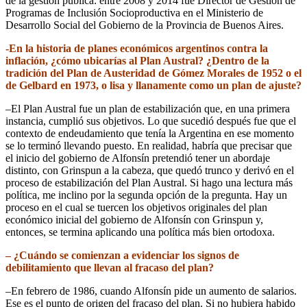
de la gestión pública: entre 2008 y 2014 fue Director de Gestión de
Programas de Inclusión Socioproductiva en el Ministerio de
Desarrollo Social del Gobierno de la Provincia de Buenos Aires.
-En la historia de planes económicos argentinos contra la
inflación, ¿cómo ubicarías al Plan Austral? ¿Dentro de la
tradición del Plan de Austeridad de Gómez Morales de 1952 o el
de Gelbard en 1973, o lisa y llanamente como un plan de ajuste?
–El Plan Austral fue un plan de estabilización que, en una primera
instancia, cumplió sus objetivos. Lo que sucedió después fue que el
contexto de endeudamiento que tenía la Argentina en ese momento
se lo terminó llevando puesto. En realidad, habría que precisar que
el inicio del gobierno de Alfonsín pretendió tener un abordaje
distinto, con Grinspun a la cabeza, que quedó trunco y derivó en el
proceso de estabilización del Plan Austral. Si hago una lectura más
política, me inclino por la segunda opción de la pregunta. Hay un
proceso en el cual se tuercen los objetivos originales del plan
económico inicial del gobierno de Alfonsín con Grinspun y,
entonces, se termina aplicando una política más bien ortodoxa.
– ¿Cuándo se comienzan a evidenciar los signos de
debilitamiento que llevan al fracaso del plan?
–En febrero de 1986, cuando Alfonsín pide un aumento de salarios.
Ese es el punto de origen del fracaso del plan. Si no hubiera habido