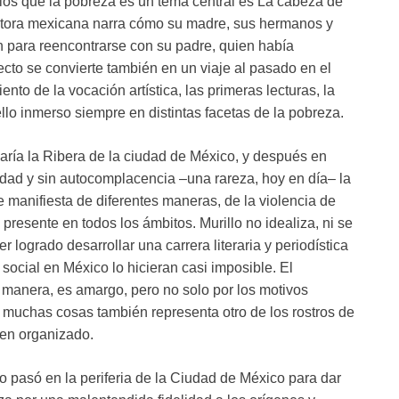
los que la pobreza es un tema central es La cabeza de
critora mexicana narra cómo su madre, sus hermanos y
n para reencontrarse con su padre, quien había
ecto se convierte también en un viaje al pasado en el
nto de la vocación artística, las primeras lecturas, la
 ello inmerso siempre en distintas facetas de la pobreza.
aría la Ribera de la ciudad de México, y después en
dad y sin autocomplacencia –una rareza, hoy en día– la
manifiesta de diferentes maneras, de la violencia de
presente en todos los ámbitos. Murillo no idealiza, ni se
r logrado desarrollar una carrera literaria y periodística
 social en México lo hicieran casi imposible. El
 manera, es amargo, pero no solo por los motivos
s muchas cosas también representa otro de los rostros de
men organizado.
lo pasó en la periferia de la Ciudad de México para dar