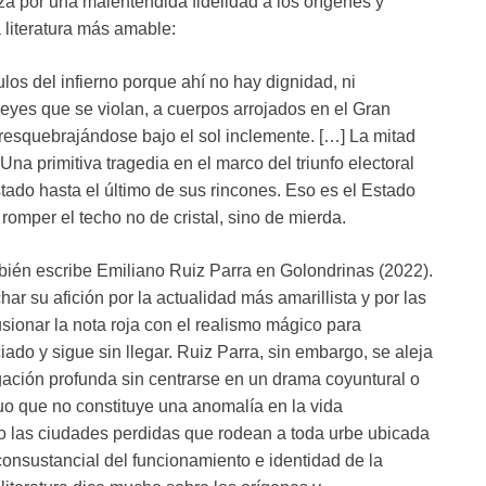
eza por una malentendida fidelidad a los orígenes y
 literatura más amable:
los del infierno porque ahí no hay dignidad, ni
leyes que se violan, a cuerpos arrojados en el Gran
resquebrajándose bajo el sol inclemente. […] La mitad
Una primitiva tragedia en el marco del triunfo electoral
ado hasta el último de sus rincones. Eso es el Estado
romper el techo no de cristal, sino de mierda.
mbién escribe Emiliano Ruiz Parra en Golondrinas (2022).
ar su afición por la actualidad más amarillista y por las
usionar la nota roja con el realismo mágico para
iado y sigue sin llegar. Ruiz Parra, sin embargo, se aleja
igación profunda sin centrarse en un drama coyuntural o
uo que no constituye una anomalía en la vida
a o las ciudades perdidas que rodean a toda urbe ubicada
consustancial del funcionamiento e identidad de la