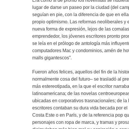
Era como si de pronto los novelistas se hubier
lugar de darse un paseo por la ciudad (del campo
seguían en pie, con la diferencia de que en ell
propio optimismo. Las reformas neoliberales y 
nueva forma de expresión, lejos de las comala
emprendedor, los jóvenes escritores pronto pro
se leía en el prólogo de antología más influye
computadores Mac y condominios, amén de hotel
malls gigantescos”.
Fueron años felices, aquellos del fin de la hist
normalmente cosa del futuro– se trasladó al pr
más estereotipada, en la que el escritor narraba
latinoamericana; de las novelas centroeuropeas d
ubicadas en corporativos trasnacionales; de la 
escritores contaban su dura vida becada por el 
Costa Este o en París, y de la referencia pop q
personajes con ropa de marca, y tramas y prosas