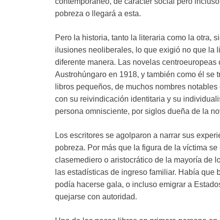
contemporáneo, de carácter social pero incluso 
pobreza o llegará a esta.
Pero la historia, tanto la literaria como la otr
ilusiones neoliberales, lo que exigió no que la l
diferente manera. Las novelas centroeuropeas 
Austrohúngaro en 1918, y también como él se tr
libros pequeños, de muchos nombres notables de
con su reivindicación identitaria y su individu
persona omnisciente, por siglos dueña de la no
Los escritores se agolparon a narrar sus experi
pobreza. Por más que la figura de la víctima se 
clasemediero o aristocrático de la mayoría de lo
las estadísticas de ingreso familiar. Había que
podía hacerse gala, o incluso emigrar a Estados 
quejarse con autoridad.