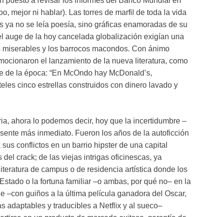
an puesto a revisar los informes del Banco Mundial en
, mejor ni hablar). Las torres de marfil de toda la vida
as ya no se leía poesía, sino gráficas enamoradas de su
el auge de la hoy cancelada globalización exigían una
s miserables y los barrocos macondos. Con ánimo
mocionaron el lanzamiento de la nueva literatura, como
nte de la época: “En McOndo hay McDonald’s,
es cinco estrellas construidos con dinero lavado y
oria, ahora lo podemos decir, hoy que la incertidumbre –
esente más inmediato. Fueron los años de la autoficción
 sus conflictos en un barrio hipster de una capital
el crack; de las viejas intrigas oficinescas, ya
literatura de campus o de residencia artística donde los
Estado o la fortuna familiar –o ambas, por qué no– en la
ue –con guiños a la última película ganadora del Oscar,
 adaptables y traducibles a Netflix y al sueco–