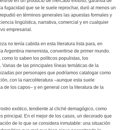
rtirse en un producto de mercado exitoso, garantía de
ra la fugacidad que se le suele reprochar, duró al menos un
a repudió en términos generales las apuestas formales y
iencia lingüística, narrativa, comercial y en cualquier
ivo empresarial.
za no tenía cabida en esta literatura lista para, en
la Argentina menemista, convertirse de primer mundo.
como lo saben los políticos populistas, los
 Varias de las principales líneas temáticas de la
gonizadas por personajes que podríamos catalogar como
ción, con la narcoliteratura –aunque esta suele
 de los capos– y en general con la literatura de la
ostro exótico, tendiente al cliché demagógico, como
és principal. En el mejor de los casos, un decorado que
ización de lo que se considera inmutable: una situación