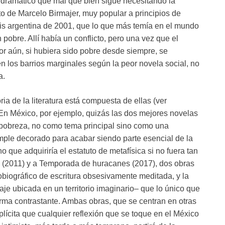
to dramático que mal que bien sigue necesitando la
o de Marcelo Birmajer, muy popular a principios de
isis argentina de 2001, que lo que más temía en el mundo
 pobre. Allí había un conflicto, pero una vez que el
or aún, si hubiera sido pobre desde siempre, se
n los barrios marginales según la peor novela social, no
a.
ia de la literatura está compuesta de ellas (ver
. En México, por ejemplo, quizás las dos mejores novelas
a pobreza, no como tema principal sino como una
imple decorado para acabar siendo parte esencial de la
o que adquiriría el estatuto de metafísica si no fuera tan
a (2011) y a Temporada de huracanes (2017), dos obras
tobiográfico de escritura obsesivamente meditada, y la
je ubicada en un territorio imaginario– que lo único que
rma contrastante. Ambas obras, que se centran en otras
ícita que cualquier reflexión que se toque en el México