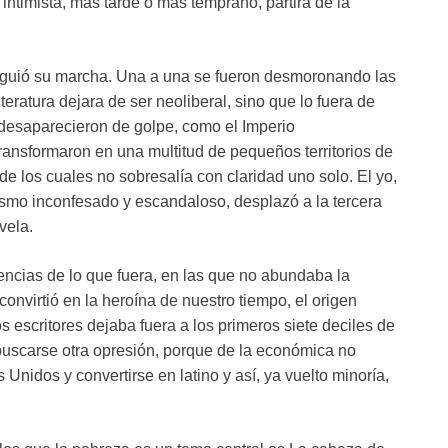
intimista, más tarde o más temprano, partirá de la
a, siguió su marcha. Una a una se fueron desmoronando las
iteratura dejara de ser neoliberal, sino que lo fuera de
desaparecieron de golpe, como el Imperio
ansformaron en una multitud de pequeños territorios de
 los cuales no sobresalía con claridad uno solo. El yo,
alismo inconfesado y escandaloso, desplazó a la tercera
vela.
encias de lo que fuera, en las que no abundaba la
convirtió en la heroína de nuestro tiempo, el origen
s escritores dejaba fuera a los primeros siete deciles de
 buscarse otra opresión, porque de la económica no
Unidos y convertirse en latino y así, ya vuelto minoría,