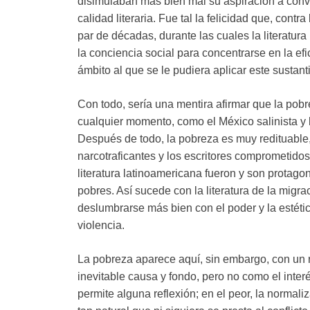
disimulaban más bien mal su aspiración a conve
calidad literaria. Fue tal la felicidad que, cont
par de décadas, durante las cuales la literatur
la conciencia social para concentrarse en la efic
ámbito al que se le pudiera aplicar este sustant
Con todo, sería una mentira afirmar que la pobre
cualquier momento, como el México salinista y 
Después de todo, la pobreza es muy redituable, 
narcotraficantes y los escritores comprometidos.
literatura latinoamericana fueron y son prota
pobres. Así sucede con la literatura de la migra
deslumbrarse más bien con el poder y la estética
violencia.
La pobreza aparece aquí, sin embargo, con un r
inevitable causa y fondo, pero no como el inter
permite alguna reflexión; en el peor, la normal