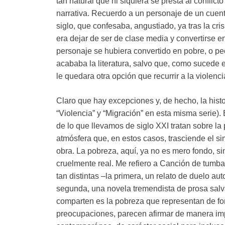
tan natural que ni siquiera se presta al conflic
narrativa. Recuerdo a un personaje de un cuent
siglo, que confesaba, angustiado, ya tras la cr
era dejar de ser de clase media y convertirse en
personaje se hubiera convertido en pobre, o pe
acababa la literatura, salvo que, como sucede e
le quedara otra opción que recurrir a la violenci
Claro que hay excepciones y, de hecho, la histor
“Violencia” y “Migración” en esta misma serie)
de lo que llevamos de siglo XXI tratan sobre l
atmósfera que, en estos casos, trasciende el s
obra. La pobreza, aquí, ya no es mero fondo, sin
cruelmente real. Me refiero a Canción de tumb
tan distintas –la primera, un relato de duelo au
segunda, una novela tremendista de prosa salva
comparten es la pobreza que representan de fo
preocupaciones, parecen afirmar de manera impl