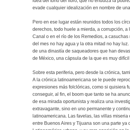
idea del tono del libro, que no endulza la pobr
evade cualquier idealización en nombre de una
Pero en ese lugar están reunidos todos los círcu
derechos, todo huele a mierda, a corrupción, a 
Canal o en el río de los Remedios, a casuchas 
del mes no hay agua y la otra mitad no hay luz. 
de una dinastía de saqueadores que han devast
de México, una cápsula de la que es muy difícil 
Sobre esta periferia, pero desde la crónica, ta
A la crónica latinoamericana se le puede reproch
expresiones más folclóricas, como si quisiera f
conseguir, al fin, el boom que tanto se ha anunc
de esa mirada oportunista y realiza una invest
extravagante, sino en uno permanente y contin
latinoamericana. Las favelas, las villas miseri
entre Buenos Aires y Tijuana son una parte ya 