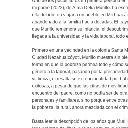
Uno de los pocos libros en primera persona en 
mi padre (2022), de Alma Delia Murillo. La es
ella decidieron viajar a un pueblo en Michoacá
abandonado a la familia hacía décadas. El tray
que Murillo rememora su infancia, el descubrimie
llegada a la universidad y la vida laboral, todo
Primero en una vecindad en la colonia Santa M
Ciudad Nezahualcóyotl, Murillo muestra sin pie
forma en que la pobreza permea todo y cómo se 
género a la laboral, pasando por la precariedad 
victimiza, ni resalta su excepcionalidad por habe
exitosas, a pesar de que las cifras de movilidad
encuentro del padre, como no podía ser de otra
personales y familiares, sino porque entre otra
la pobreza, la rural, ahora mezclada con el cri
Basta leer la descripción de los años que Muril