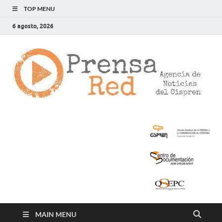
TOP MENU
6 agosto, 2026
>
LA
AG
DE
NOT
DE
CIS
MAIN MENU