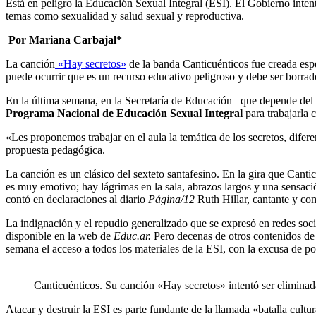
Está en peligro la Educación Sexual Integral (ESI). El Gobierno inten
temas como sexualidad y salud sexual y reproductiva.
Por Mariana Carbajal*
La canción
«Hay secretos»
de la banda Canticuénticos fue creada espe
puede ocurrir que es un recurso educativo peligroso y debe ser borrad
En la última semana, en la Secretaría de Educación –que depende del 
Programa Nacional de Educación Sexual Integral
para trabajarla 
«Les proponemos trabajar en el aula la temática de los secretos, dife
propuesta pedagógica.
La canción es un clásico del sexteto santafesino. En la gira que Cant
es muy emotivo; hay lágrimas en la sala, abrazos largos y una sensaci
contó en declaraciones al diario
Página/12
Ruth Hillar, cantante y co
La indignación y el repudio generalizado que se expresó en redes socia
disponible en la web de
Educ.ar.
Pero decenas de otros contenidos de 
semana el acceso a todos los materiales de la ESI, con la excusa de po
Canticuénticos. Su canción «Hay secretos» intentó ser eliminad
Atacar y destruir la ESI es parte fundante de la llamada «batalla cultu