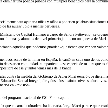
ta eliminar una política pública con múltiples beneficios para la comun
cialmente para ayudar a niñas y niños a poner en palabras situaciones t
o de las aulas? Solo a mentes perversas.
Ministerio de Capital Humano a cargo de Sandra Pettovello– se ordenó bl
con alumnas y alumnos de nivel primario junto con una poesía de María 
renciando aquellos que podemos guardar –que tienen que ver con valorar 
icuénticos acaba de terminar en España, la cantó en cada uno de los con
ón de estar en comunidad, compartiendo esa especie de mantra que es el 
mpositora de ese y tantos temas más de la banda.
les contra la medida del Gobierno de Javier Milei generó que diera marc
Educación Sexual Integral, dirigidos a los distintos niveles educativo
nerlos en «revisión».
a del programa nacional de ESI. Foto: captura.
ral» que encarna la ultraderecha libertaria. Jorge Macri parece querer s