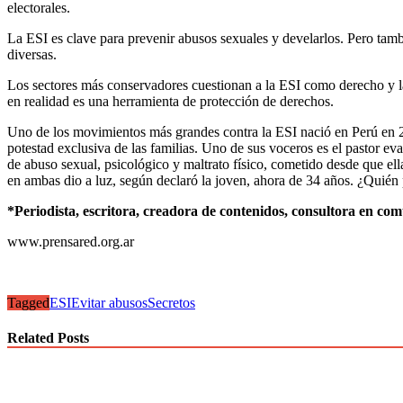
electorales.
La ESI es clave para prevenir abusos sexuales y develarlos. Pero tamb
diversas.
Los sectores más conservadores cuestionan a la ESI como derecho y la
en realidad es una herramienta de protección de derechos.
Uno de los movimientos más grandes contra la ESI nació en Perú en 2
potestad exclusiva de las familias. Uno de sus voceros es el pastor e
de abuso sexual, psicológico y maltrato físico, cometido desde que e
en ambas dio a luz, según declaró la joven, ahora de 34 años. ¿Quién
*Periodista, escritora, creadora de contenidos, consultora en c
www.prensared.org.ar
Tagged
ESI
Evitar abusos
Secretos
Related Posts