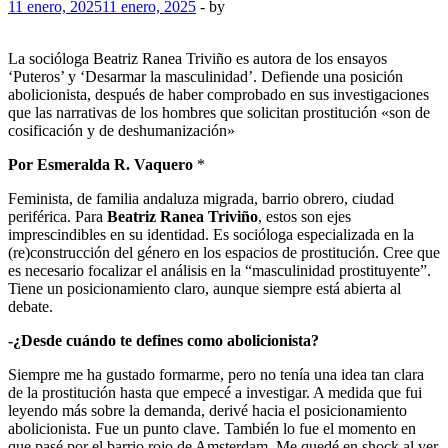
11 enero, 2025
11 enero, 2025
-
by
La socióloga Beatriz Ranea Triviño es autora de los ensayos
‘Puteros’ y ‘Desarmar la masculinidad’. Defiende una posición
abolicionista, después de haber comprobado en sus investigaciones
que las narrativas de los hombres que solicitan prostitución «son de
cosificación y de deshumanización»
Por Esmeralda R. Vaquero
*
Feminista, de familia andaluza migrada, barrio obrero, ciudad
periférica. Para
Beatriz Ranea Triviño
, estos son ejes
imprescindibles en su identidad. Es socióloga especializada en la
(re)construcción del género en los espacios de prostitución. Cree que
es necesario focalizar el análisis en la “masculinidad prostituyente”.
Tiene un posicionamiento claro, aunque siempre está abierta al
debate.
-¿Desde cuándo te defines como abolicionista?
Siempre me ha gustado formarme, pero no tenía una idea tan clara
de la prostitución hasta que empecé a investigar. A medida que fui
leyendo más sobre la demanda, derivé hacia el posicionamiento
abolicionista. Fue un punto clave. También lo fue el momento en
que pasé por el barrio rojo de Amsterdam. Me quedé en shock al ver