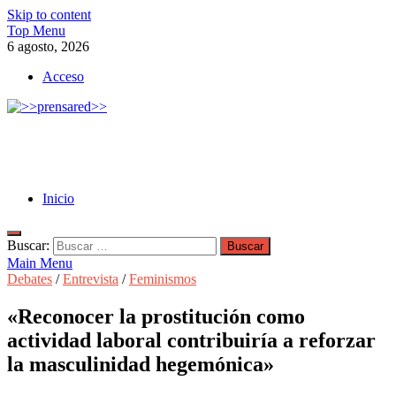
Skip to content
Top Menu
6 agosto, 2026
Acceso
>>prensared>>
LA AGENCIA DE NOTICIAS DEL CISPREN
Inicio
Buscar:
Main Menu
Debates
/
Entrevista
/
Feminismos
«Reconocer la prostitución como
actividad laboral contribuiría a reforzar
la masculinidad hegemónica»