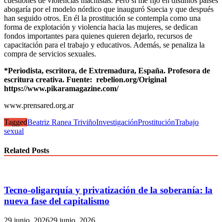
cuestiones de violencias machistas. Pero si me fijo en distintos países
abogaría por el modelo nórdico que inauguró Suecia y que después
han seguido otros. En él la prostitución se contempla como una
forma de explotación y violencia hacia las mujeres, se dedican
fondos importantes para quienes quieren dejarlo, recursos de
capacitación para el trabajo y educativos. Además, se penaliza la
compra de servicios sexuales.
*Periodista, escritora, de Extremadura, España. Profesora de
escritura creativa. Fuente: rebelion.org/Original
https://www.pikaramagazine.com/
www.prensared.org.ar
Tagged
Beatriz Ranea Triviño
Investigación
Prostitución
Trabajo
sexual
Related Posts
Tecno-oligarquía y privatización de la soberanía: la
nueva fase del capitalismo
29 junio, 2026
29 junio, 2026