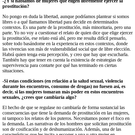
-¿Y si hablamos de mujeres que eligen libremente ejercer la
prostitución?
No pongo en duda la libertad, aunque podríamos plantear si somos
libres o a qué llamamos libertad para decidir en determinados
contextos. Es una parte de la prostitución, más minoritaria, pero una
parte. Yo no voy a cuestionar el relato de quien dice que elige ejercer
la prostitución, ese relato está ahí, pero me resulta difícil pensarlo,
sobre todo basándome en la experiencia en estos contextos, donde
las vivencias son más de vulnerabilidad social que de libre elección.
Habrá quien tenga esta percepción, y creo que hay que escucharla.
También hay que tener en cuenta la existencia de estrategias de
supervivencia para contarte por qué has terminado en ciertas
situaciones.
-Si estas condiciones (en relación a la salud sexual, violencia
durante los encuentros, consumo de drogas) no fuesen así, es
decir, si las mujeres tomaran más poder en estos encuentros
sexuales, ¿crees que cambiaría algo?
El hecho de que se regulase no cambiaría de forma sustancial las
consecuencias que tiene la demanda de prostitución en las mujeres,
ni tampoco los relatos de los puteros. Necesitamos poner el foco en
la demanda. Las narrativas de los hombres que solicitan prostitución
son de cosificación y de deshumanización. Además, una de las
características que les incita a escoger a una u otra mujer en