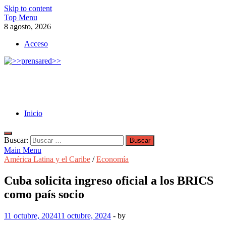
Skip to content
Top Menu
8 agosto, 2026
Acceso
>>prensared>>
LA AGENCIA DE NOTICIAS DEL CISPREN
Inicio
Buscar:
Main Menu
América Latina y el Caribe
/
Economía
Cuba solicita ingreso oficial a los BRICS
como país socio
11 octubre, 2024
11 octubre, 2024
-
by