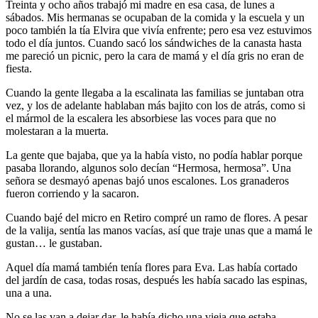
Treinta y ocho años trabajó mi madre en esa casa, de lunes a
sábados. Mis hermanas se ocupaban de la comida y la escuela y un
poco también la tía Elvira que vivía enfrente; pero esa vez estuvimos
todo el día juntos. Cuando sacó los sándwiches de la canasta hasta
me pareció un picnic, pero la cara de mamá y el día gris no eran de
fiesta.
Cuando la gente llegaba a la escalinata las familias se juntaban otra
vez, y los de adelante hablaban más bajito con los de atrás, como si
el mármol de la escalera les absorbiese las voces para que no
molestaran a la muerta.
La gente que bajaba, que ya la había visto, no podía hablar porque
pasaba llorando, algunos solo decían “Hermosa, hermosa”. Una
señora se desmayó apenas bajó unos escalones. Los granaderos
fueron corriendo y la sacaron.
Cuando bajé del micro en Retiro compré un ramo de flores. A pesar
de la valija, sentía las manos vacías, así que traje unas que a mamá le
gustan… le gustaban.
Aquel día mamá también tenía flores para Eva. Las había cortado
del jardín de casa, todas rosas, después les había sacado las espinas,
una a una.
No se las van a dejar dar, le había dicho una vieja que estaba