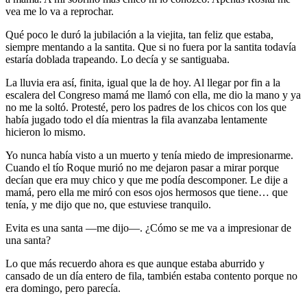
vea me lo va a reprochar.
Qué poco le duró la jubilación a la viejita, tan feliz que estaba,
siempre mentando a la santita. Que si no fuera por la santita todavía
estaría doblada trapeando. Lo decía y se santiguaba.
La lluvia era así, finita, igual que la de hoy. Al llegar por fin a la
escalera del Congreso mamá me llamó con ella, me dio la mano y ya
no me la soltó. Protesté, pero los padres de los chicos con los que
había jugado todo el día mientras la fila avanzaba lentamente
hicieron lo mismo.
Yo nunca había visto a un muerto y tenía miedo de impresionarme.
Cuando el tío Roque murió no me dejaron pasar a mirar porque
decían que era muy chico y que me podía descomponer. Le dije a
mamá, pero ella me miró con esos ojos hermosos que tiene… que
tenía, y me dijo que no, que estuviese tranquilo.
Evita es una santa —me dijo—. ¿Cómo se me va a impresionar de
una santa?
Lo que más recuerdo ahora es que aunque estaba aburrido y
cansado de un día entero de fila, también estaba contento porque no
era domingo, pero parecía.