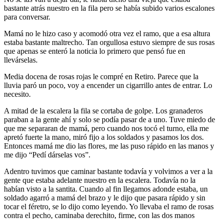
bastante atrás nuestro en la fila pero se había subido varios escalones
para conversar.
Mamá no le hizo caso y acomodó otra vez el ramo, que a esa altura
estaba bastante maltrecho. Tan orgullosa estuvo siempre de sus rosas
que apenas se enteró la noticia lo primero que pensó fue en
llevárselas.
Media docena de rosas rojas le compré en Retiro. Parece que la
lluvia paró un poco, voy a encender un cigarrillo antes de entrar. Lo
necesito.
A mitad de la escalera la fila se cortaba de golpe. Los granaderos
paraban a la gente ahí y solo se podía pasar de a uno. Tuve miedo de
que me separaran de mamá, pero cuando nos tocó el turno, ella me
apretó fuerte la mano, miró fijo a los soldados y pasamos los dos.
Entonces mamá me dio las flores, me las puso rápido en las manos y
me dijo “Pedí dárselas vos”.
Adentro tuvimos que caminar bastante todavía y volvimos a ver a la
gente que estaba adelante nuestro en la escalera. Todavía no la
habían visto a la santita. Cuando al fin llegamos adonde estaba, un
soldado agarró a mamá del brazo y le dijo que pasara rápido y sin
tocar el féretro, se lo dijo como leyendo. Yo llevaba el ramo de rosas
contra el pecho, caminaba derechito, firme, con las dos manos