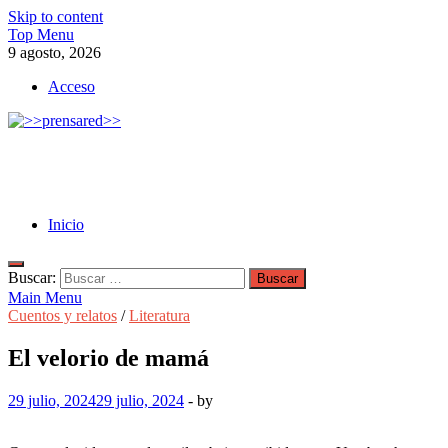
Skip to content
Top Menu
9 agosto, 2026
Acceso
>>prensared>>
LA AGENCIA DE NOTICIAS DEL CISPREN
Inicio
Buscar:
Main Menu
Cuentos y relatos
/
Literatura
El velorio de mamá
29 julio, 2024
29 julio, 2024
-
by