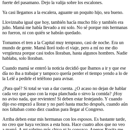
fuerte del pasamano. Dejo la valija sobre los escalones.
Ya casi llegamos a la escalera, aguante un poquito hijo, sea bueno.
Lloviznaba igual que hoy, también hacía mucho frío y también era
julio. Mamá me había llevado a mi solo. No sé porque mis hermanas
no fueron, ni con quién se habrán quedado.
Tomamos el tren a la Capital muy temprano, casi de noche. Era un
mundo de gente. Mamá lloró todo el viaje, pero a mí no me dio
vergüenza porque casi todos lloraban, hasta algunos hombres. Nadie
hablaba, solo lloraban.
Cuando mamá se enteró la noticia decidió que íbamos a ir y que ese
día no iba a trabajar y tampoco quería perder el tiempo yendo a lo de
la Lelé a pedirle el teléfono para avisar.
¿Para qué? Si total se van a dar cuenta. ¿O acaso no dejan de hablar
cada vez que paso con la ropa planchada o sirvo la comida? ¡Hoy
no aviso nada, que revienten! Si deben estar festejando. Y cuando
dijo eso empezó a llorar y no paró hasta mucho después, cuando aún
nos faltaban como diez cuadras para llegar al Congreso.
Arriba deben estar mis hermanas con los esposos. Es bastante tarde,
no creo que haya vecinos a esta hora. Hace cuatro años que no veo
a mamá. A mi sobrino más chico ni lo conozco. Apenas Rosita me