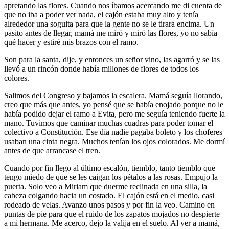
apretando las flores. Cuando nos íbamos acercando me di cuenta de
que no iba a poder ver nada, el cajón estaba muy alto y tenía
alrededor una soguita para que la gente no se le tirara encima. Un
pasito antes de llegar, mamá me miró y miró las flores, yo no sabía
qué hacer y estiré mis brazos con el ramo.
Son para la santa, dije, y entonces un señor vino, las agarró y se las
llevó a un rincón donde había millones de flores de todos los
colores.
Salimos del Congreso y bajamos la escalera. Mamá seguía llorando,
creo que más que antes, yo pensé que se había enojado porque no le
había podido dejar el ramo a Evita, pero me seguía teniendo fuerte la
mano. Tuvimos que caminar muchas cuadras para poder tomar el
colectivo a Constitución. Ese día nadie pagaba boleto y los choferes
usaban una cinta negra. Muchos tenían los ojos colorados. Me dormí
antes de que arrancase el tren.
Cuando por fin llego al último escalón, tiemblo, tanto tiemblo que
tengo miedo de que se les caigan los pétalos a las rosas. Empujo la
puerta. Solo veo a Miriam que duerme reclinada en una silla, la
cabeza colgando hacia un costado. El cajón está en el medio, casi
rodeado de velas. Avanzo unos pasos y por fin la veo. Camino en
puntas de pie para que el ruido de los zapatos mojados no despierte
a mi hermana. Me acerco, dejo la valija en el suelo. Al ver a mamá,