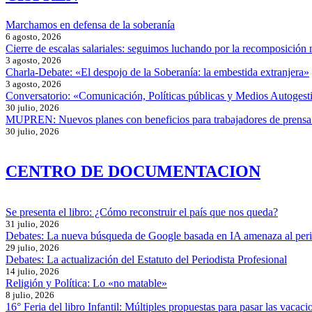
Marchamos en defensa de la soberanía
6 agosto, 2026
Cierre de escalas salariales: seguimos luchando por la recomposición 
3 agosto, 2026
Charla-Debate: «El despojo de la Soberanía: la embestida extranjera»
3 agosto, 2026
Conversatorio: «Comunicación, Políticas públicas y Medios Autogesti
30 julio, 2026
MUPREN: Nuevos planes con beneficios para trabajadores de prensa
30 julio, 2026
CENTRO DE DOCUMENTACION
Se presenta el libro: ¿Cómo reconstruir el país que nos queda?
31 julio, 2026
Debates: La nueva búsqueda de Google basada en IA amenaza al per
29 julio, 2026
Debates: La actualización del Estatuto del Periodista Profesional
14 julio, 2026
Religión y Política: Lo «no matable»
8 julio, 2026
16° Feria del libro Infantil: Múltiples propuestas para pasar las vacaci