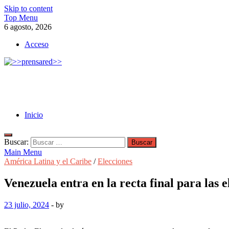
Skip to content
Top Menu
6 agosto, 2026
Acceso
>>prensared>>
LA AGENCIA DE NOTICIAS DEL CISPREN
Inicio
Buscar:
Main Menu
América Latina y el Caribe
/
Elecciones
Venezuela entra en la recta final para las e
23 julio, 2024
-
by