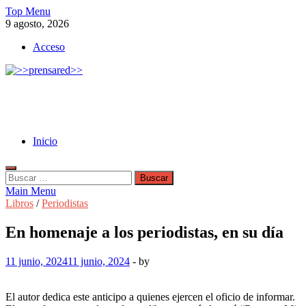
Skip
Top Menu
to
9 agosto, 2026
content
Acceso
>>prensared>>
LA AGENCIA DE NOTICIAS DEL CISPREN
Inicio
Buscar:
Main Menu
Libros
/
Periodistas
En homenaje a los periodistas, en su día
11 junio, 2024
11 junio, 2024
-
by
El autor dedica este anticipo a quienes ejercen el oficio de informar.