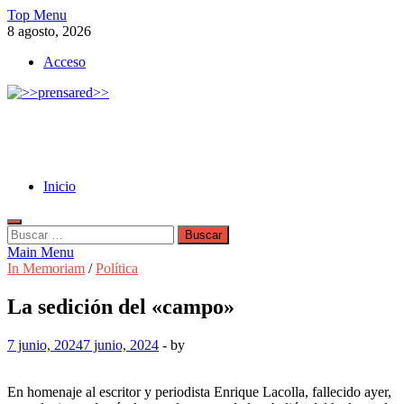
Skip
Top Menu
to
8 agosto, 2026
content
Acceso
>>prensared>>
LA AGENCIA DE NOTICIAS DEL CISPREN
Inicio
Buscar:
Main Menu
In Memoriam
/
Política
La sedición del «campo»
7 junio, 2024
7 junio, 2024
-
by
En homenaje al escritor y periodista Enrique Lacolla, fallecido ayer,