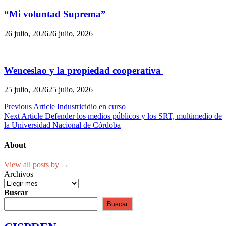
“Mi voluntad Suprema”
26 julio, 2026
26 julio, 2026
Wenceslao y la propiedad cooperativa
25 julio, 2026
25 julio, 2026
Navegación
Previous Article
Industricidio en curso
Next Article
Defender los medios públicos y los SRT, multimedio de
de
la Universidad Nacional de Córdoba
entradas
About
View all posts by →
Archivos
Buscar
Buscar