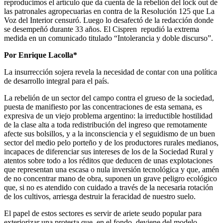
reproducimos el artículo que da cuenta de la rebelión del lock out de
las patronales agropecuarias en contra de la Resolución 125 que La
Voz del Interior censuró. Luego lo desafectó de la redacción donde
se desempeñó durante 33 años. El Cispren repudió la extrema
medida en un comunicado titulado “Intolerancia y doble discurso”.
Por Enrique Lacolla*
La insurrección sojera revela la necesidad de contar con una política
de desarrollo integral para el país.
La rebelión de un sector del campo contra el grueso de la sociedad,
puesta de manifiesto por las concentraciones de esta semana, es
expresiva de un viejo problema argentino: la irreductible hostilidad
de la clase alta a toda redistribución del ingreso que remotamente
afecte sus bolsillos, y a la inconsciencia y el seguidismo de un buen
sector del medio pelo porteño y de los productores rurales medianos,
incapaces de diferenciar sus intereses de los de la Sociedad Rural y
atentos sobre todo a los réditos que deducen de unas explotaciones
que representan una escasa o nula inversión tecnológica y que, amén
de no concentrar mano de obra, suponen un grave peligro ecológico
que, si no es atendido con cuidado a través de la necesaria rotación
de los cultivos, arriesga destruir la feracidad de nuestro suelo.
El papel de estos sectores es servir de ariete seudo popular para
exteriorizar una protesta que, en el fondo, deviene del modelo