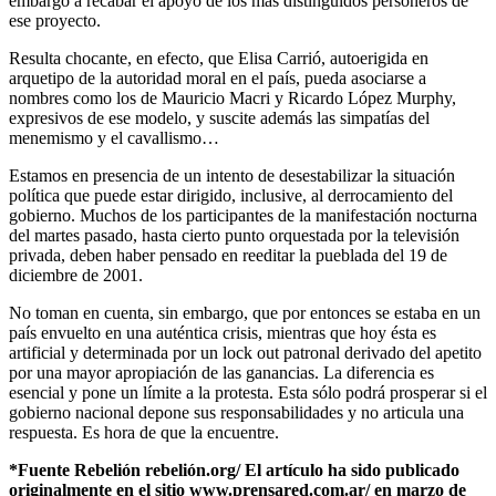
embargo a recabar el apoyo de los más distinguidos personeros de
ese proyecto.
Resulta chocante, en efecto, que Elisa Carrió, autoerigida en
arquetipo de la autoridad moral en el país, pueda asociarse a
nombres como los de Mauricio Macri y Ricardo López Murphy,
expresivos de ese modelo, y suscite además las simpatías del
menemismo y el cavallismo…
Estamos en presencia de un intento de desestabilizar la situación
política que puede estar dirigido, inclusive, al derrocamiento del
gobierno. Muchos de los participantes de la manifestación nocturna
del martes pasado, hasta cierto punto orquestada por la televisión
privada, deben haber pensado en reeditar la pueblada del 19 de
diciembre de 2001.
No toman en cuenta, sin embargo, que por entonces se estaba en un
país envuelto en una auténtica crisis, mientras que hoy ésta es
artificial y determinada por un lock out patronal derivado del apetito
por una mayor apropiación de las ganancias. La diferencia es
esencial y pone un límite a la protesta. Esta sólo podrá prosperar si el
gobierno nacional depone sus responsabilidades y no articula una
respuesta. Es hora de que la encuentre.
*Fuente Rebelión rebelión.org/ El artículo ha sido publicado
originalmente en el sitio www.prensared.com.ar/ en marzo de