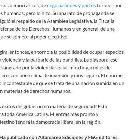
cesos democráticos, de
negociaciones y pactos
turbios, por
hos humanos, pero lo hizo. Su aparato de propaganda se
guió el respaldo de la Asamblea Legislativa, la Fiscalía
 Defensa de los Derechos Humanos y, en general, de una
que se somete al poder ejecutivo.
gira, entonces, en torno a la posibilidad de ocupar espacios
violencia y la barbarie de las pandillas. La diáspora, ese
angrado por la violencia social, mira hoy, a miles de
óspero, con buen clima de inversión y muy seguro. El enorme
o incontestable de que se trata de una nación sumida en un
 en materias de derechos humanos.
os éxitos del gobierno en materia de seguridad? Esta
ara toda América Latina. Mientras más pronto y
stino tendrá la democracia liberal en la región.
r. Ha publicado con Altamarea Ediciones y F&G editores.