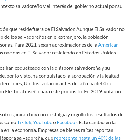
ntexto salvadoreño y el interés del gobierno actual por su
ción que reside fuera de El Salvador. Aunque El Salvador no
o de los salvadoreños en el extranjero, la población
ersonas. Para 2021, según aproximaciones de la
American
as nacidas en El Salvador residiendo en Estados Unidos.
ños han coqueteado con la diáspora salvadoreña y su
ele, por lo visto, ha conquistado la aprobación y la lealtad
 elecciones, Unidos, votaron antes de la fecha del 4 de
mo Electoral diseñó para este propósito. En 2019, votaron
sotros, miran hoy con nostalgia y orgullo los resultados de
mas como
TikTok
,
YouTube
o
Facebook
Este cambio en la
eja en la economía. Empresas de bienes raíces reportan
diáspora salvadoreña, que
representa hasta un 40% de las