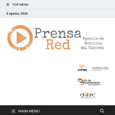
TOP MENU
8 agosto, 2026
>
LA
AG
DE
NOT
DE
CIS
MAIN MENU