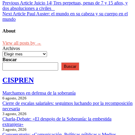
Navegación
Previous Article
Juicio 14| Tres perpetuas, penas de 7 y 15 años, y
dos absoluciones a civiles
de
Next Article
Paul Auster: el mundo en su cabeza y su cuerpo en el
entradas
mundo
About
View all posts by →
Archivos
Buscar
Buscar
CISPREN
Marchamos en defensa de la soberanía
6 agosto, 2026
Cierre de escalas salariales: seguimos luchando por la recomposición
necesaria
3 agosto, 2026
Charla-Debate: «El despojo de la Soberanía: la embestida
extranjera»
3 agosto, 2026
Conversatorio: «Comunicación, Políticas públicas y Medios