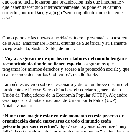
que con su lucha lograron una organización más que importante y
que haber trascendido internacionalmente los pone en el camino
correcto”, indicó Daer, y agregó “sentir orgullo de que estén en esta
casa”.
Como parte de las nuevas autoridades fueron presentadas la tesorera
de la AIR, Madithlhare Koena, oriunda de Sudáfrica; y su flamante
vicepresidenta, Sushila Sable, de India.
“Voy a asegurarme de que los recicladores del mundo tengan el
reconocimiento donde no tienen espacio
; asegurarnos que
tengamos los mismos derechos y acceso a la protección social; y que
sean reconocidos por los Gobiernos”, detalló Sable.
También estuvieron sobre el escenario y dieron un breve discurso el
presidente de Faccyr, Sergio Sánchez, el secretario general de la
Unión de Trabajadores de la Economía Popular (UTEP), Alejandro
Gramajo, y la diputada nacional de Unión por la Patria (UxP)
Natalia Zaracho.
“Nunca me imaginé estar en este momento en este proceso de
organización donde cartoneros de todo el mundo están
peleando por sus derechos”
, dijo Zaracho y añadió sentirse “muy
feliz” de estar rodeada de “los presidentes cartoneros” a nivel local e