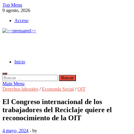
Skip
Top Menu
to
9 agosto, 2026
content
Acceso
>>prensared>>
LA AGENCIA DE NOTICIAS DEL CISPREN
Inicio
Buscar:
Main Menu
Derechos laborales
/
Economía Social
/
OIT
El Congreso internacional de los
trabajadores del Reciclaje quiere el
reconocimiento de la OIT
4 mayo, 2024
-
by