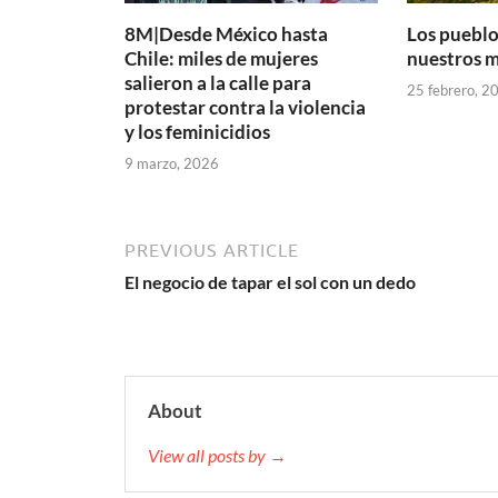
8M|Desde México hasta
Los pueblo
Chile: miles de mujeres
nuestros m
salieron a la calle para
25 febrero, 2
protestar contra la violencia
y los feminicidios
9 marzo, 2026
PREVIOUS ARTICLE
El negocio de tapar el sol con un dedo
About
View all posts by →