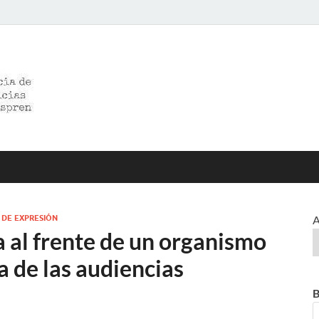
>>prensared>>
LA AGENCIA DE NOTICIAS DEL CISPREN
 DE EXPRESIÓN
A
a al frente de un organismo
a de las audiencias
B