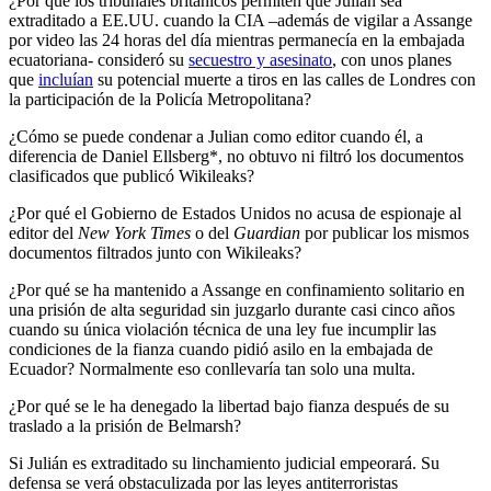
¿Por qué los tribunales británicos permiten que Julian sea
extraditado a EE.UU. cuando la CIA –además de vigilar a Assange
por video las 24 horas del día mientras permanecía en la embajada
ecuatoriana- consideró su
secuestro y asesinato
, con unos planes
que
incluían
su potencial muerte a tiros en las calles de Londres con
la participación de la Policía Metropolitana?
¿Cómo se puede condenar a Julian como editor cuando él, a
diferencia de Daniel Ellsberg*, no obtuvo ni filtró los documentos
clasificados que publicó Wikileaks?
¿Por qué el Gobierno de Estados Unidos no acusa de espionaje al
editor del
New York Times
o del
Guardian
por publicar los mismos
documentos filtrados junto con Wikileaks?
¿Por qué se ha mantenido a Assange en confinamiento solitario en
una prisión de alta seguridad sin juzgarlo durante casi cinco años
cuando su única violación técnica de una ley fue incumplir las
condiciones de la fianza cuando pidió asilo en la embajada de
Ecuador? Normalmente eso conllevaría tan solo una multa.
¿Por qué se le ha denegado la libertad bajo fianza después de su
traslado a la prisión de Belmarsh?
Si Julián es extraditado su linchamiento judicial empeorará. Su
defensa se verá obstaculizada por las leyes antiterroristas