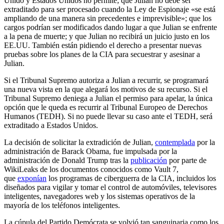
Unido y Estados Unidos no permite; que Julian no debe ser
extraditado para ser procesado cuando la Ley de Espionaje «se está
ampliando de una manera sin precedentes e imprevisible»; que los
cargos podrían ser modificados dando lugar a que Julian se enfrente
a la pena de muerte; y que Julian no recibirá un juicio justo en los
EE.UU. También están pidiendo el derecho a presentar nuevas
pruebas sobre los planes de la CIA para secuestrar y asesinar a
Julian.
Si el Tribunal Supremo autoriza a Julian a recurrir, se programará
una nueva vista en la que alegará los motivos de su recurso. Si el
Tribunal Supremo deniega a Julian el permiso para apelar, la única
opción que le queda es recurrir al Tribunal Europeo de Derechos
Humanos (TEDH). Si no puede llevar su caso ante el TEDH, será
extraditado a Estados Unidos.
La decisión de solicitar la extradición de Julian,
contemplada
por la
administración de Barack Obama, fue impulsada por la
administración de Donald Trump tras la
publicación
por parte de
WikiLeaks de los documentos conocidos como Vault 7,
que
exponían
los programas de ciberguerra de la CIA, incluidos los
diseñados para vigilar y tomar el control de automóviles, televisores
inteligentes, navegadores web y los sistemas operativos de la
mayoría de los teléfonos inteligentes.
La cúpula del Partido Demócrata se volvió tan sanguinaria como los