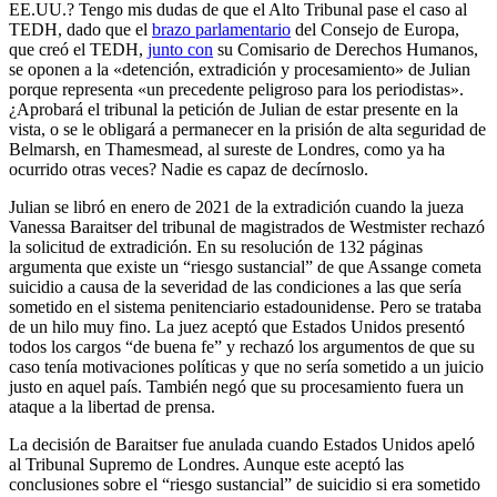
EE.UU.? Tengo mis dudas de que el Alto Tribunal pase el caso al
TEDH, dado que el
brazo parlamentario
del Consejo de Europa,
que creó el TEDH,
junto con
su Comisario de Derechos Humanos,
se oponen a la «detención, extradición y procesamiento» de Julian
porque representa «un precedente peligroso para los periodistas».
¿Aprobará el tribunal la petición de Julian de estar presente en la
vista, o se le obligará a permanecer en la prisión de alta seguridad de
Belmarsh, en Thamesmead, al sureste de Londres, como ya ha
ocurrido otras veces? Nadie es capaz de decírnoslo.
Julian se libró en enero de 2021 de la extradición cuando la jueza
Vanessa Baraitser del tribunal de magistrados de Westmister rechazó
la solicitud de extradición. En su resolución de 132 páginas
argumenta que existe un “riesgo sustancial” de que Assange cometa
suicidio a causa de la severidad de las condiciones a las que sería
sometido en el sistema penitenciario estadounidense. Pero se trataba
de un hilo muy fino. La juez aceptó que Estados Unidos presentó
todos los cargos “de buena fe” y rechazó los argumentos de que su
caso tenía motivaciones políticas y que no sería sometido a un juicio
justo en aquel país. También negó que su procesamiento fuera un
ataque a la libertad de prensa.
La decisión de Baraitser fue anulada cuando Estados Unidos apeló
al Tribunal Supremo de Londres. Aunque este aceptó las
conclusiones sobre el “riesgo sustancial” de suicidio si era sometido