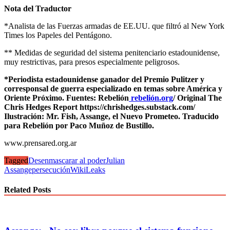
Nota del Traductor
*Analista de las Fuerzas armadas de EE.UU. que filtró al New York
Times los Papeles del Pentágono.
** Medidas de seguridad del sistema penitenciario estadounidense,
muy restrictivas, para presos especialmente peligrosos.
*
Periodista estadounidense ganador del Premio Pulitzer y
corresponsal de guerra especializado en temas sobre América y
Oriente Próximo.
Fuentes: Rebelión
rebelión.org
/ Original
The
Chris Hedges Report https://chrishedges.substack.com/
Ilustración: Mr. Fish, Assange, el Nuevo Prometeo. Traducido
para Rebelión por Paco Muñoz de Bustillo.
www.prensared.org.ar
Tagged
Desenmascarar al poder
Julian
Assange
persecución
WikiLeaks
Related Posts