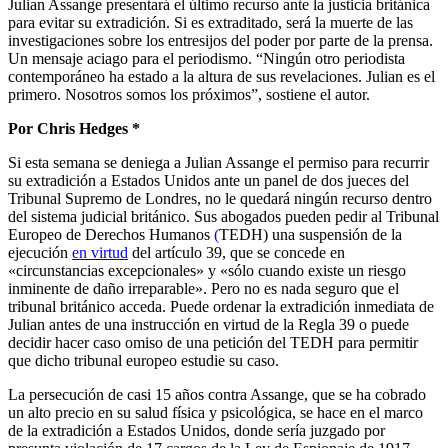
Julian Assange presentará el último recurso ante la justicia británica
para evitar su extradición. Si es extraditado, será la muerte de las
investigaciones sobre los entresijos del poder por parte de la prensa.
Un mensaje aciago para el periodismo. “Ningún otro periodista
contemporáneo ha estado a la altura de sus revelaciones. Julian es el
primero. Nosotros somos los próximos”, sostiene el autor.
Por
Chris Hedges
*
Si esta semana se deniega a Julian Assange el permiso para recurrir
su extradición a Estados Unidos ante un panel de dos jueces del
Tribunal Supremo de Londres, no le quedará ningún recurso dentro
del sistema judicial británico. Sus abogados pueden pedir al Tribunal
Europeo de Derechos Humanos
(
TEDH) una suspensión de la
ejecución
en virtud
del artículo 39, que se concede en
«circunstancias excepcionales» y «sólo cuando existe un riesgo
inminente de daño irreparable». Pero no es nada seguro que el
tribunal británico acceda. Puede ordenar la extradición inmediata de
Julian antes de una instrucción en virtud de la Regla 39 o puede
decidir hacer caso omiso de una petición del TEDH para permitir
que dicho tribunal europeo estudie su caso.
La persecución de casi 15 años contra Assange, que se ha cobrado
un alto precio en su salud física y psicológica, se hace en el marco
de la extradición a Estados Unidos, donde sería juzgado por