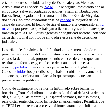
estadounidenses, incluida la Ley de Espionaje y las Medidas
Administrativas Especiales (
SAM
). Se le seguirá impidiendo hablar
en público -salvo en contadas ocasiones- y salir en libertad bajo
fianza. Será juzgado en el Tribunal del Distrito Este de Virginia,
donde el Gobierno estadounidense ha
ganado
la mayoría de los
casos de espionaje. El hecho de que el jurado esté compuesto en
su
mayoría
por personas que trabajan o tienen amigos o familiares que
trabajan para la CIA y otras agencias de seguridad nacional con sede
cerca del tribunal contribuye sin duda a esta serie de decisiones
judiciales.
Los tribunales británicos han dificultado notoriamente desde el
principio la cobertura del caso, limitando severamente los asientos
en la sala del tribunal, proporcionando enlaces de vídeo que han
resultado defectuosos y, en el caso de la audiencia de esta
semana,
prohibiendo
a cualquier persona fuera de Inglaterra y
Gales,
incluidos
los periodistas que habían cubierto previamente las
audiencias, acceder a un enlace a lo que se supone que son
procedimientos públicos.
Como de costumbre, no se nos ha informado sobre fechas ni
horarios. ¿Tomará el tribunal una decisión al final de la vista de dos
días, el 20 y 21 de febrero? ¿O esperará semanas, incluso meses,
para dictar sentencia, como ha hecho anteriormente? ¿Permitirá que
el TEDH examine el caso o enviará inmediatamente a Julian a