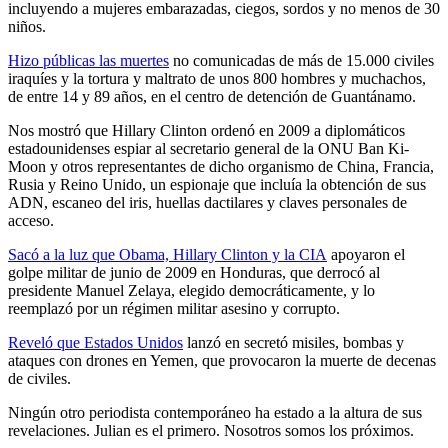
incluyendo a mujeres embarazadas, ciegos, sordos y no menos de 30
niños.
Hizo públicas las muertes
no comunicadas de más de 15.000 civiles
iraquíes y la tortura y maltrato de unos 800 hombres y muchachos,
de entre 14 y 89 años, en el centro de detención de Guantánamo.
Nos mostró que Hillary Clinton ordenó en 2009 a diplomáticos
estadounidenses espiar al secretario general de la ONU Ban Ki-
Moon y otros representantes de dicho organismo de China, Francia,
Rusia y Reino Unido, un espionaje que incluía la obtención de sus
ADN, escaneo del iris, huellas dactilares y claves personales de
acceso.
Sacó a la luz que Obama, Hillary Clinton y la CIA
apoyaron el
golpe militar de junio de 2009 en Honduras, que derrocó al
presidente Manuel Zelaya, elegido democráticamente, y lo
reemplazó por un régimen militar asesino y corrupto.
Reveló que Estados Unidos
lanzó en secretó misiles, bombas y
ataques con drones en Yemen, que provocaron la muerte de decenas
de civiles.
Ningún otro periodista contemporáneo ha estado a la altura de sus
revelaciones. Julian es el primero. Nosotros somos los próximos.