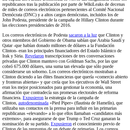
republicanos tras la publicación por parte de WikiLeaks de decenas
de miles de correos electrónicos pertenecientes al Comité Nacional
Demócrata (DNC) y a altos cargos demócratas, incluidos los de
John Podesta, presidente de la campaña de Hillary Clinton durante
las elecciones presidenciales de 2016.
Los correos electrónicos de Podesta
sacaron a la luz
que Clinton y
otros miembros del Gobierno de Obama sabían que Arabia Saudí y
Qatar -que habían donado millones de dólares a la Fundación
Clinton- eran los principales financiadores del Estado Islámico de
Irak y Siria.
Revelaron
transcripciones de tres conversaciones
privadas que Clinton mantuvo con Goldman Sachs, por las que
cobró 675.000 dólares, una suma tan elevada que sólo puede
considerarse un soborno. Los correos electrónicos mostraban a
Clinton diciendo a las élites financieras que quería «comercio abierto
y fronteras abiertas» y que creía que los ejecutivos de Wall Street
eran los mejor posicionados para gestionar la economía, una
afirmación que contradecía sus promesas electorales de reforma
financiera.
Expusieron
la estrategia de la campaña de
Clinton,
autodenominada
«Pied Piper» (flautista de Hamelín), que
utilizaba sus contactos en la prensa para influir en las primarias
republicanas «elevando» a lo que ellos llamaban «candidatos más
extremos», para asegurarse de que Trump o Ted Cruz ganaran la
nominación de su partido.
Expusieron
el conocimiento previo de
Clinton de las preguntas de un debate de primarias. Los correos