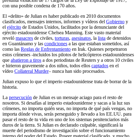
presunta violación de 17 cargos de la Ley de Espionaje de 1917,
con una posible condena de 170 años.
El «delito» de Julian es haber publicado en 2010 documentos
clasificados, mensajes internos, informes y vídeos del
Gobierno
y
el
ejército
de Estados Unidos, facilitados por la denunciante del
ejército estadounidense Chelsea Manning. Este vasto material
reveló
masacres
de civiles,
torturas
,
asesinatos
, la
lista
de detenidos
en Guantánamo y las
condiciones
a las que estaban sometidos, así
como las
Reglas de Enfrentamiento
en Irak. Quienes perpetraron
estos crímenes -incluidos los pilotos de helicópteros estadounidenses
que
abatieron a tiros
a dos periodistas de Reuters y a otros 10 civiles
e hirieron gravemente a dos niños, todos ellos
captados
en el
vídeo
Collateral Murder
– nunca han sido procesados.
Julian expuso lo que el imperio estadounidense trata de borrar de la
historia.
La
persecución
de Julian es un mensaje aciago para el resto de
nosotros. Si desafías al imperio estadounidense y sacas a la luz sus
crímenes, no importa quién seas, no importa de qué país vengas, no
importa dónde vivas, serás perseguido y llevado a los EE.UU. para
pasar el resto de tu vida en uno de los sistemas penitenciarios más
duros de la tierra. Si Julian es declarado culpable, significará la
muerte del periodismo de investigación sobre el funcionamiento
interno del poder del Estado. Poseer material clasificado, y mucho