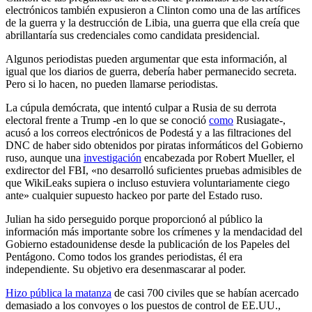
electrónicos también expusieron a Clinton como una de las artífices
de la guerra y la destrucción de Libia, una guerra que ella creía que
abrillantaría sus credenciales como candidata presidencial.
Algunos periodistas pueden argumentar que esta información, al
igual que los diarios de guerra, debería haber permanecido secreta.
Pero si lo hacen, no pueden llamarse periodistas.
La cúpula demócrata, que intentó culpar a Rusia de su derrota
electoral frente a Trump -en lo que se conoció
como
Rusiagate-,
acusó a los correos electrónicos de Podestá y a las filtraciones del
DNC de haber sido obtenidos por piratas informáticos del Gobierno
ruso, aunque una
investigación
encabezada por Robert Mueller, el
exdirector del FBI, «no desarrolló suficientes pruebas admisibles de
que WikiLeaks supiera o incluso estuviera voluntariamente ciego
ante» cualquier supuesto hackeo por parte del Estado ruso.
Julian ha sido perseguido porque proporcionó al público la
información más importante sobre los crímenes y la mendacidad del
Gobierno estadounidense desde la publicación de los Papeles del
Pentágono. Como todos los grandes periodistas, él era
independiente. Su objetivo era desenmascarar al poder.
Hizo pública la matanza
de casi 700 civiles que se habían acercado
demasiado a los convoyes o los puestos de control de EE.UU.,