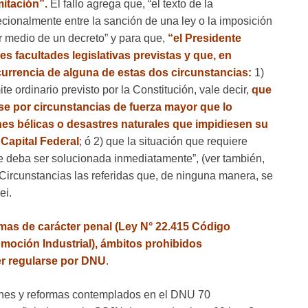
mitación”.
El fallo agrega que, “el texto de la
recionalmente entre la sanción de una ley o la imposición
r medio de un decreto” y para que,
“el Presidente
s facultades legislativas previstas y que, en
ncurrencia de alguna de estas dos circunstancias:
1)
te ordinario previsto por la Constitución, vale decir,
que
e por circunstancias de fuerza mayor que lo
nes bélicas o desastres naturales que impidiesen su
 Capital Federal
;
ó 2) que la situación que requiere
ue deba ser solucionada inmediatamente”, (ver también,
. Circunstancias las referidas que, de ninguna manera, se
ei.
mas de carácter penal (Ley N° 22.415 Código
omoción Industrial), ámbitos prohibidos
er regularse por DNU
.
ones y reformas contemplados en el DNU 70