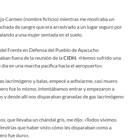
e dijo Carmen (nombre ficticio) mientras me mostraba un
nchada de sangre que era arrastrado a un lugar seguro por
ñalando a una mujer sentada en el suelo.
del Frente en Defensa del Pueblo de Ayacucho
ban fuera de la reunión de la
CIDH.
«Hemos sufrido una
e día en una marcha pacífica hacia el aeropuerto».
 lacrimógeno y balas, empecé a asfixiarme, casi muero
, pero fue lo mismo, intentábamos entrar y empezaron a
s y desde allí nos disparaban granadas de gas lacrimógeno
os, que llevaba un chándal gris, me dijo: «Todos vivimos
Tendrías que haber visto cómo les disparaban como a
ero fue duro».