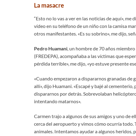
La masacre
“Esto no lo vas a ver en las noticias de aquí», m
vídeo en su teléfono de un niño con la camisa ma
otros manifestantes. «Es su sobrino», me dijo, se
Pedro Huamani
, un hombre de 70 años miembro 
(FREDEPA), acompañaba a las víctimas que espera
pérdida terrible», me dijo, «yo estuve presente es
«Cuando empezaron a dispararnos granadas de gas
allí», dijo Huamani. «Escapé y bajé al cementerio
dispararnos por detrás. Sobrevolaban helicóptero
intentando matarnos».
Carmen trajo a algunos de sus amigos y uno de ell
cerca del aeropuerto y vimos cómo ocurría todo. 
animales. Intentamos ayudar a algunos heridos, p