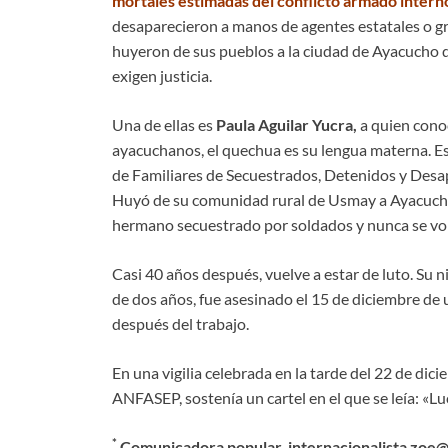
mortales estimadas del conflicto armado intern
desaparecieron a manos de agentes estatales o g
huyeron de sus pueblos a la ciudad de Ayacucho d
exigen justicia.
Una de ellas es
Paula Aguilar Yucra,
a quien conoc
ayacuchanos, el quechua es su lengua materna. E
de Familiares de Secuestrados, Detenidos y Des
Huyó de su comunidad rural de Usmay a Ayacucho
hermano secuestrado por soldados y nunca se volv
Casi 40 años después, vuelve a estar de luto. Su n
de dos años, fue asesinado el 15 de diciembre de 
después del trabajo.
En una vigilia celebrada en la tarde del 22 de dic
ANFASEP, sostenía un cartel en el que se leía: «L
*
Comunicadora popular, internacionalista zoe@