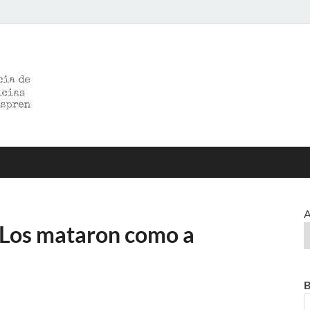
>>prensared>>
LA AGENCIA DE NOTICIAS DEL CISPREN
A
Los mataron como a
B