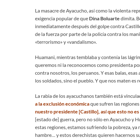
La masacre de Ayacucho, así como la violenta repre
exigencia popular de que
Dina Boluarte
dimita. B
inmediatamente después del golpe contra Castillo.
de la fuerza por parte de la policía contra los man
«terrorismo» y «vandalismo».
Huamani, mientras temblaba y contenía las lágrim
queremos ni la reconocemos como presidenta porqu
contra nosotros, los peruanos. Y esas balas, esas
los soldados, sino el pueblo. Y que nos maten es 
La rabia de los ayacuchanos también está vincul
a la exclusión económica
que sufren las regiones
nuestro presidente [Castillo], así que esto no
[estado de] guerra, pero no sólo en Ayacucho y 
estas regiones, estamos sufriendo la pobreza, y
hambre… y estos derechistas quieren hacernos su