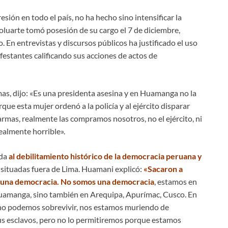
sión en todo el país, no ha hecho sino intensificar la
oluarte tomó posesión de su cargo el 7 de diciembre,
 En entrevistas y discursos públicos ha justificado el uso
ifestantes calificando sus acciones de actos de
as, dijo: «Es una presidenta asesina y en Huamanga no la
e esta mujer ordenó a la policía y al ejército disparar
 armas, realmente las compramos nosotros, no el ejército, ni
realmente horrible».
ada
al debilitamiento histórico de la democracia peruana y
 situadas fuera de Lima. Huamani explicó:
«Sacaron a
 es una democracia. No somos una democracia
, estamos en
Huamanga, sino también en Arequipa, Apurímac, Cusco. En
a no podemos sobrevivir, nos estamos muriendo de
s esclavos, pero no lo permitiremos porque estamos