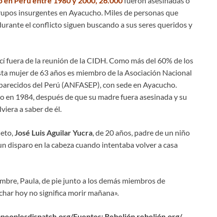
o en Perú entre 1980 y 2000, 26.000
fueron asesinadas o
rupos insurgentes en Ayacucho. Miles de personas que
urante el conflicto siguen buscando a sus seres queridos y
í fuera de la reunión de la CIDH. Como más del 60% de los
sta mujer de 63 años es miembro de la Asociación Nacional
aparecidos del Perú (ANFASEP), con sede en Ayacucho.
 en 1984, después de que su madre fuera asesinada y su
iera a saber de él.
ieto,
José Luis Aguilar Yucra
, de 20 años, padre de un niño
un disparo en la cabeza cuando intentaba volver a casa
iembre, Paula, de pie junto a los demás miembros de
uchar hoy no significa morir mañana».
peoplesdispatch.org/Fuentes: Rebelión rebelión.org/