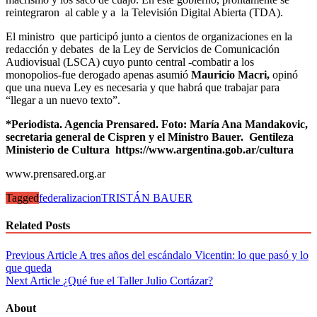
reintegraron al cable y a la Televisión Digital Abierta (TDA).
El ministro que participó junto a cientos de organizaciones en la
redacción y debates de la Ley de Servicios de Comunicación
Audiovisual (LSCA) cuyo punto central -combatir a los
monopolios-fue derogado apenas asumió
Mauricio Macri,
opinó
que una nueva Ley es necesaria y que habrá que trabajar para
“llegar a un nuevo texto”.
*Periodista. Agencia Prensared. Foto: María Ana Mandakovic,
secretaria general de Cispren y el Ministro Bauer. Gentileza
Ministerio de Cultura https://www.argentina.gob.ar/cultura
www.prensared.org.ar
Tagged
federalizacion
TRISTÁN BAUER
Related Posts
Navegación
Previous Article
A tres años del escándalo Vicentin: lo que pasó y lo
que queda
de
Next Article
¿Qué fue el Taller Julio Cortázar?
entradas
About