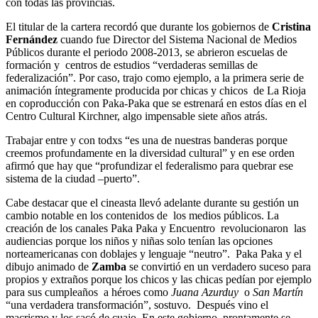
con todas las provincias.
El titular de la cartera recordó que durante los gobiernos de
Cristina
Fernández
cuando fue Director del Sistema Nacional de Medios
Públicos durante el periodo 2008-2013, se abrieron escuelas de
formación y centros de estudios “verdaderas semillas de
federalización”. Por caso, trajo como ejemplo, a la primera serie de
animación íntegramente producida por chicas y chicos de La Rioja
en coproducción con Paka-Paka que se estrenará en estos días en el
Centro Cultural Kirchner, algo impensable siete años atrás.
Trabajar entre y con todxs “es una de nuestras banderas porque
creemos profundamente en la diversidad cultural” y en ese orden
afirmó que hay que “profundizar el federalismo para quebrar ese
sistema de la ciudad –puerto”.
Cabe destacar que el cineasta llevó adelante durante su gestión un
cambio notable en los contenidos de los medios públicos. La
creación de los canales Paka Paka y Encuentro revolucionaron las
audiencias porque los niños y niñas solo tenían las opciones
norteamericanas con doblajes y lenguaje “neutro”. Paka Paka y el
dibujo animado de
Zamba
se convirtió en un verdadero suceso para
propios y extraños porque los chicos y las chicas pedían por ejemplo
para sus cumpleaños a héroes como
Juana Azurduy
o
San Martín
“una verdadera transformación”, sostuvo. Después vino el
macrismo y los sacó de cuajo. En este gobierno, prontamente se