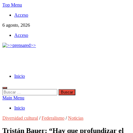
Skip
Top Menu
to
Acceso
content
6 agosto, 2026
Acceso
>>prensared>>
LA AGENCIA DE NOTICIAS DEL CISPREN
Inicio
Buscar:
Main Menu
Inicio
Diversidad cultural
/
Federalismo
/
Noticias
Tristán Bauer: “Hay que profundizar el