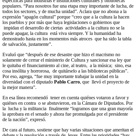
específicas para industrias e instituciones culturales y bibliotecas
populares. “Para nosotros fue una etapa muy importante de lucha, de
todos los sectores, y de mucha unidad”. Aclara que no abona a la
expresión “apagón cultural” porque “creo que a la cultura la hacen
los pueblos y por más que haya legislaciones o gobiernos que
impidan el desarrollo de ciertas actividades a la cultura no se la
puede apagar, la cultura está viva siempre. Y la humanidad ha
demostrado hasta en los momentos más atroces que ha sido la tabla
de salvación, justamente”.
Evaluó que “después de ese desastre que hizo el macrismo no
solamente de cerrar el ministerio de Cultura y sancionar esa ley que
le quitaba el financiamiento al cine, al teatro, a la música; sino, esa
cosa insólita y horrorosa, de quitárselo a las bibliotecas públicas”.
Por eso, agrega, “fue muy importante trabajar la unidad en la
diversidad con el diputado
Pablo Carro
, que llevó el proyecto de
la mejor manera”.
En esa línea recomendó tener en cuenta quiénes votaron a favor y
quiénes en contra o se abstuvieron, en la Cámara de Diputados. Por
la lucha y la militancia finalmente “logramos que una gran mayoría
la aprobara en el senado y ahora fue promulgada por el presidente
de la nación”, expresó.
De cara al futuro, sostiene que hay varias situaciones que ameritan el
debate y la resolución a través de leyes. Entre las prioridades “hay