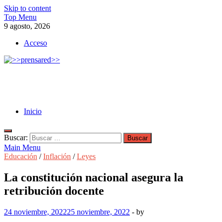
Skip to content
Top Menu
9 agosto, 2026
Acceso
>>prensared>>
LA AGENCIA DE NOTICIAS DEL CISPREN
Inicio
Buscar:
Main Menu
Educación
/
Inflación
/
Leyes
La constitución nacional asegura la
retribución docente
24 noviembre, 2022
25 noviembre, 2022
-
by