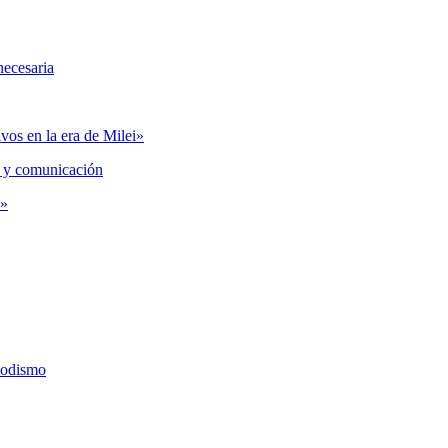
necesaria
vos en la era de Milei»
 y comunicación
s»
iodismo