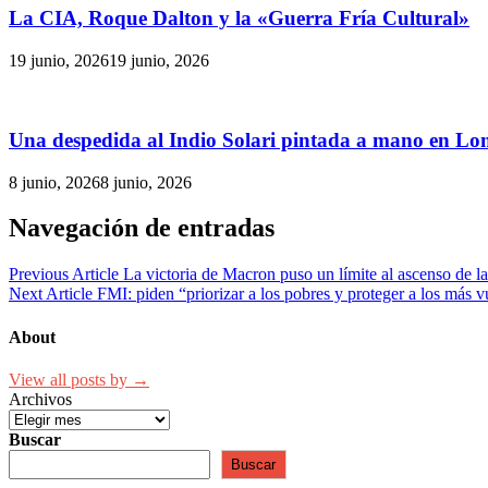
La CIA, Roque Dalton y la «Guerra Fría Cultural»
19 junio, 2026
19 junio, 2026
Una despedida al Indio Solari pintada a mano en L
8 junio, 2026
8 junio, 2026
Navegación de entradas
Previous Article
La victoria de Macron puso un límite al ascenso de l
Next Article
FMI: piden “priorizar a los pobres y proteger a los más v
About
View all posts by →
Archivos
Buscar
Buscar