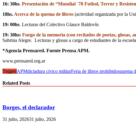
16: 30hs
.
Presentación de “Mundial ´78 Futbol, Terror y Resiste
18hs.
Acerca de la quema de libros
(actividad organizada por la U
19: 00hs
. Lecturas del Colectivo Glauce Baldovín
19: 30hs:
Fuego de la memoria (con recitados de poetas, glosas, a
Sabrina Alegre. Lecturas y glosas a cargo de estudiantes de la escu
*Agencia Prensared. Fuente Prensa APM.
www.prensared.org.ar
Tagged
APM
dictadura civico militar
Feria de libros prohibidos
quema d
Related Posts
Borges, el declarador
31 julio, 2026
31 julio, 2026