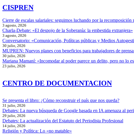
CISPREN
Cierre de escalas salariales: seguimos luchando por la recomposición 
3 agosto, 2026
Charla-Debate: «El despojo de la Soberanía: la embestida extranjera»
3 agosto, 2026
Conversatorio: «Comunicación, Políticas públicas y Medios Autogesti
30 julio, 2026
MUPREN: Nuevos planes con beneficios para trabajadores de prensa
30 julio, 2026
Mariana Mamaní: «Incomodar al poder parece un delito, pero no lo e
23 julio, 2026
CENTRO DE DOCUMENTACION
Se presenta el libro: ¿Cómo reconstruir el país que nos queda?
31 julio, 2026
Debates: La nueva búsqueda de Google basada en IA amenaza al per
29 julio, 2026
Debates: La actualización del Estatuto del Periodista Profesional
14 julio, 2026
Religión y Política: Lo «no matable»