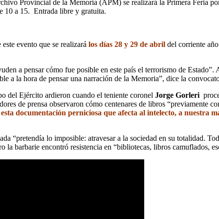
rchivo Provincial de la Memoria (APM) se realizará la Primera Feria por
e 10 a 15. Entrada libre y gratuita.
 este evento que se realizará
los días 28 y 29 de abril
del corriente a
ayuden a pensar cómo fue posible en este país el terrorismo de Estado”.
ible a la hora de pensar una narración de la Memoria”, dice la convocato
o del Ejército ardieron cuando el teniente coronel
Jorge Gorleri
proce
res de prensa observaron cómo centenares de libros “previamente confi
esta documentación perniciosa que afecta al intelecto, a nuestra m
nada “pretendía lo imposible: atravesar a la sociedad en su totalidad. Tod
ro la barbarie encontró resistencia en “bibliotecas, libros camuflados, e