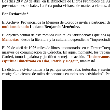
Los días 28 y 29 de abril en la Biblioteca de Libros Prohibidos del A
presentaciones, debates. La feria podrá visitarse de martes a viernes, d
Por Redacción*
El Archivo Provincial de la Memora de Córdoba invita a participar de
multicondenado
Luciano Benjamín Menéndez.
El objetico central de esta movida cultural es “abrir debates que nos 
Memorias
“desde la literatura y la cultura independiente “imprescind
El 29 de abril de 1976 miles de libros amontonados en el Tercer Cuerp
masivos de comunicación de Córdoba. En aquel momento, los trabajado
Gorleri, tomó la palabra y justificó semejante acción. “
Incineramos 
espiritual sintetizado en Dios, Patria y Hogar”,
manifestó.
La dictadura cívico militar a la par que secuestraba, torturaba, y asesi
castigar”- a cientos de miles de personas en todas sus actividades”. Pe