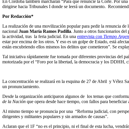
En Córdoba también marcharán “Para que renuncie la Corte. Por una Co
dirigirse hacia Tribunales I donde se leerá un documento. Recomiendan
Por Redacción*
La realización de una movilización popular para pedir la renuncia de 
nacional
Juan María Ramos Padilla
. Junto a otros funcionarios del
la actividad, tras la feria judicial. En una
entrevista con
Tiempo Argen
estar por encima de los otros. Y eso es un golpe de Estado, está afec
están encubriendo ellos mismos los delitos que cometieron”. Se expla
Tal iniciativa rápidamente fue tomada por diferentes provincias del p
motorizada por el “Foro por la libertad, la democracia y los DDHH, ci
La concentración se realizará en la esquina de 27 de Abril y Vélez Sar
un pronunciamiento.
Desde la organización anticiparon algunos de los temas que conforman 
de la Nación
que opera desde hace tiempo, con fallos para beneficiar a
Al mismo tiempo se pronuncia por una “Reforma judicial, con perspectiv
dirigentes y militantes populares y sin armados de causas”.
Aclaran que el 1F “no es el principio, ni el final de esta lucha, vendr