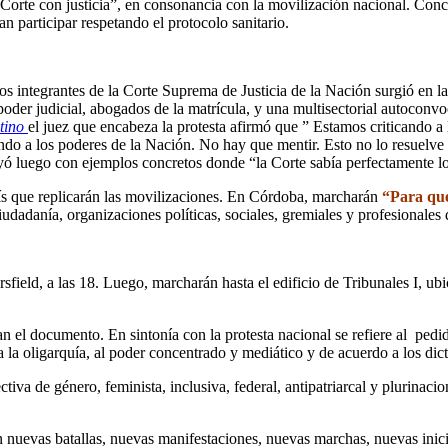
rte con justicia”, en consonancia con la movilización nacional. Concen
 participar respetando el protocolo sanitario.
los integrantes de la Corte Suprema de Justicia de la Nación surgió en 
 poder judicial, abogados de la matrícula, y una multisectorial autocon
tino
el juez que encabeza la protesta afirmó que ” Estamos criticando a 
tando a los poderes de la Nación. No hay que mentir. Esto no lo resuelv
yó luego con ejemplos concretos donde “la Corte sabía perfectamente l
aís que replicarán las movilizaciones. En Córdoba, marcharán
“Para que
udadanía, organizaciones políticas, sociales, gremiales y profesionales
sfield, a las 18. Luego, marcharán hasta el edificio de Tribunales I, u
el documento. En sintonía con la protesta nacional se refiere al pedid
 la oligarquía, al poder concentrado y mediático y de acuerdo a los dic
a de género, feminista, inclusiva, federal, antipatriarcal y plurinacio
án nuevas batallas, nuevas manifestaciones, nuevas marchas, nuevas iniciat