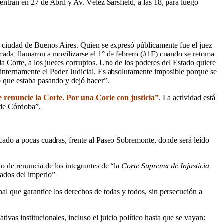
tran en 27 de Abril y Av. Vélez Sarsfield, a las 18, para luego
la ciudad de Buenos Aires. Quien se expresó públicamente fue el juez
vocada, llamaron a movilizarse el 1° de febrero (#1F) cuando se retoma
la Corte, a los jueces corruptos. Uno de los poderes del Estado quiere
e internamente el Poder Judicial. Es absolutamente imposible porque se
o que estaba pasando y dejó hacer”.
 renuncie la Corte. Por una Corte con justicia”
. La actividad está
 de Córdoba”.
bicado a pocas cuadras, frente al Paseo Sobremonte, donde será leído
o de renuncia de los integrantes de “la
Corte Suprema de Injusticia
tados del imperio”.
nal que garantice los derechos de todas y todos, sin persecución a
ivas institucionales, incluso el juicio político hasta que se vayan: