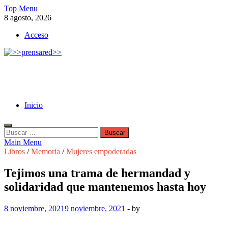
Skip
Top Menu
to
8 agosto, 2026
content
Acceso
>>prensared>>
LA AGENCIA DE NOTICIAS DEL CISPREN
Inicio
Buscar:
Main Menu
Libros
/
Memoria
/
Mujeres empoderadas
Tejimos una trama de hermandad y
solidaridad que mantenemos hasta hoy
8 noviembre, 2021
9 noviembre, 2021
-
by