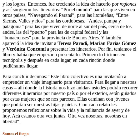
y los logros. Entonces, fue creciendo la idea de hacerlo por
regiones
y así surgieron los itinerarios: “Por el mundo” para las que viven en
otros países, “Navegando el Paraná”, para las litoraleñas, “Entre
Sierras, Valles y ríos” para las cordobesas, “Andes, pampa y
patagonia” para las que viven de norte al sur del país, cerca de los
andes, las del “puerto” para las de capital federal y las
“bonaerenses” para la provincia de Buenos Aires. Y también
apareció la idea de invitar a
Teresa Parodi, Marian Farías Gómez
y
Verónica Concomí
a presentar los itinerarios. Por fin, teníamos el
libro y había que empezar a presentarlo. Primero lo hicimos en
tecnópolis y después en cada lugar, en cada rincón donde
pudiéramos llegar.
Para concluir decimos: “Este libro colectivo es una invitación a
emprender un viaje imaginario para visitarnos. Para llegar a nuestras
casas – allí donde la historia nos hizo anidar- ustedes podrán recorrer
diferentes itinerarios por nuestro país o por el exterior, serán guiados
por estas mujeres que se nos parecen. Ellas caminan con jóvenes
que podrían ser nuestras hijas y nietas. Con cada relato les
proponemos reflexionar sobre la vida y la militancia de ayer y de
hoy. Acá estanos otra vez juntas. Otra vez nosotras, nosotras en
libertad“.
Somos el fuego