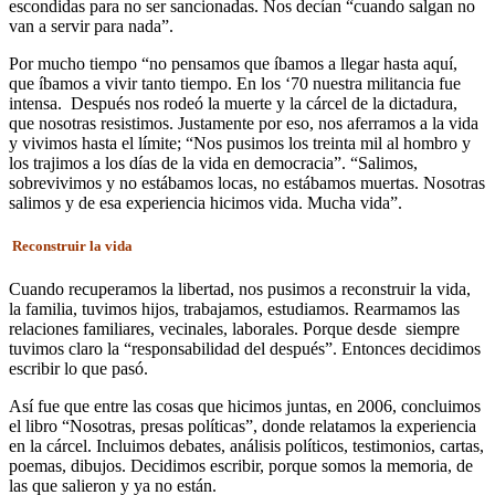
escondidas para no ser sancionadas. Nos decían “cuando salgan no
van a servir para nada”.
Por mucho tiempo “no pensamos que íbamos a llegar hasta aquí,
que íbamos a vivir tanto tiempo. En los ‘70 nuestra militancia fue
intensa. Después nos rodeó la muerte y la cárcel de la dictadura,
que nosotras resistimos. Justamente por eso, nos aferramos a la vida
y vivimos hasta el límite; “Nos pusimos los treinta mil al hombro y
los trajimos a los días de la vida en democracia”. “Salimos,
sobrevivimos y no estábamos locas, no estábamos muertas. Nosotras
salimos y de esa experiencia hicimos vida. Mucha vida”.
Reconstruir la vida
Cuando recuperamos la libertad, nos pusimos a reconstruir la vida,
la familia, tuvimos hijos, trabajamos, estudiamos. Rearmamos las
relaciones familiares, vecinales, laborales. Porque desde siempre
tuvimos claro la “responsabilidad del después”. Entonces decidimos
escribir lo que pasó.
Así fue que entre las cosas que hicimos juntas, en 2006, concluimos
el libro “Nosotras, presas políticas”, donde relatamos la experiencia
en la cárcel. Incluimos debates, análisis políticos, testimonios, cartas,
poemas, dibujos. Decidimos escribir, porque somos la memoria, de
las que salieron y ya no están.