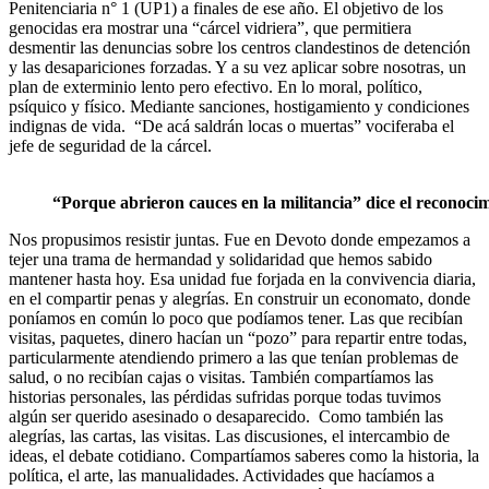
Penitenciaria n° 1 (UP1) a finales de ese año. El objetivo de los
genocidas era mostrar una “cárcel vidriera”, que permitiera
desmentir las denuncias sobre los centros clandestinos de detención
y las desapariciones forzadas. Y a su vez aplicar sobre nosotras, un
plan de exterminio lento pero efectivo. En lo moral, político,
psíquico y físico. Mediante sanciones, hostigamiento y condiciones
indignas de vida. “De acá saldrán locas o muertas” vociferaba el
jefe de seguridad de la cárcel.
“Porque abrieron cauces en la militancia” dice el reconoci
Nos propusimos resistir juntas. Fue en Devoto donde empezamos a
tejer una trama de hermandad y solidaridad que hemos sabido
mantener hasta hoy. Esa unidad fue forjada en la convivencia diaria,
en el compartir penas y alegrías. En construir un economato, donde
poníamos en común lo poco que podíamos tener. Las que recibían
visitas, paquetes, dinero hacían un “pozo” para repartir entre todas,
particularmente atendiendo primero a las que tenían problemas de
salud, o no recibían cajas o visitas. También compartíamos las
historias personales, las pérdidas sufridas porque todas tuvimos
algún ser querido asesinado o desaparecido. Como también las
alegrías, las cartas, las visitas. Las discusiones, el intercambio de
ideas, el debate cotidiano. Compartíamos saberes como la historia, la
política, el arte, las manualidades. Actividades que hacíamos a