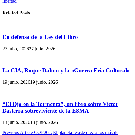
libertad
Related Posts
En defensa de la Ley del Libro
27 julio, 2026
27 julio, 2026
La CIA, Roque Dalton y la «Guerra Fría Cultural»
19 junio, 2026
19 junio, 2026
“El Ojo en la Tormenta”, un libro sobre Víctor
Basterra sobreviviente de la ESMA
13 junio, 2026
13 junio, 2026
Navegación
Previous Article
COP26: ¿El planeta resiste diez años más de