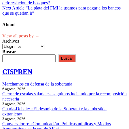
deforestación de bosques?
de
Next Article
“La plata del FMI la usamos para pagar a los bancos
entradas
que se querían ir”
About
View all posts by →
Archivos
Buscar
Buscar
CISPREN
Marchamos en defensa de la soberanía
6 agosto, 2026
Cierre de escalas salariales: seguimos luchando por la recomposición
necesaria
3 agosto, 2026
Charla-Debate: «El despojo de la Soberanía: la embestida
extranjera»
3 agosto, 2026
Conversatorio: «Comunicación, Políticas públicas y Medios
Autogestivos en la era de Milei»