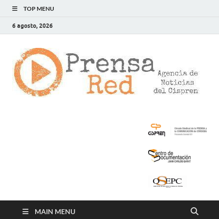
TOP MENU
6 agosto, 2026
>
LA
AG
DE
NOT
DE
CIS
MAIN MENU