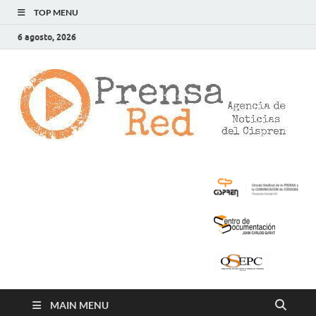
TOP MENU
6 agosto, 2026
>
LA
AG
DE
NOT
DE
CIS
MAIN MENU