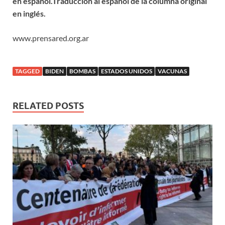
en español.Traducción al español de la columna original
en inglés.
www.prensared.org.ar
TAGGED
BIDEN
BOMBAS
ESTADOS UNIDOS
VACUNAS
RELATED POSTS