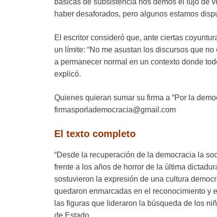
básicas de subsistencia nos demos el lujo de v
haber desaforados, pero algunos estamos dispue
El escritor consideró que, ante ciertas coyuntura
un límite: “No me asustan los discursos que no 
a permanecer normal en un contexto donde todo
explicó.
Quienes quieran sumar su firma a “Por la democ
firmasporlademocracia@gmail.com
El texto completo
“Desde la recuperación de la democracia la soci
frente a los años de horror de la última dictadu
sostuvieron la expresión de una cultura democrá
quedaron enmarcadas en el reconocimiento y e
las figuras que lideraron la búsqueda de los ni
de Estado.