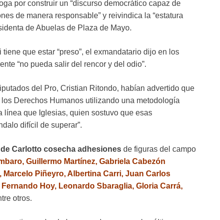
boga por construir un “discurso democrático capaz de
ones de manera responsable” y reivindica la “estatura
esidenta de Abuelas de Plaza de Mayo.
tiene que estar “preso”, el exmandatario dijo en los
ente “no pueda salir del rencor y del odio”.
diputados del Pro, Cristian Ritondo, habían advertido que
 de los Derechos Humanos utilizando una metodología
a línea que Iglesias, quien sostuvo que esas
alo difícil de superar”.
o de Carlotto cosecha adhesiones
de figuras del campo
ambaro, Guillermo Martínez, Gabriela Cabezón
Marcelo Piñeyro, Albertina Carri, Juan Carlos
, Fernando Hoy, Leonardo Sbaraglia, Gloria Carrá,
ntre otros.