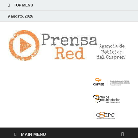
TOP MENU
9 agosto, 2026
>
LA
AG
DE
NOT
DE
CI
MAIN MENU