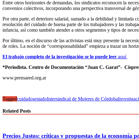
Entre otros horizontes de demandas, los sindicatos reconocen la neces
convenios colectivos, incorporando una perspectiva transversal de gén
Por otra parte, el deterioro salarial, sumado a la debilidad y limitad
resolución del cuidado de buena parte de los trabajadores y las trabaj
infancia, así como también atender a otros segmentos y tipos de neces
Por último, en el discurso de las activistas está muy presente la neces
de roles. La noción de “corresponsabilidad” empieza a trazar un horizo
El trabajo completo de la investigación se lo puede leer
aquí
*Periodista. Centro de Documentación “Juan C. Garat”- Cispre
www.prensared.org.ar
Tagged
cuidados
estado
Intersindical de Mujeres de Córdoba
Investigac
Related Posts
Precios Justos: críticas y propuestas de la economía