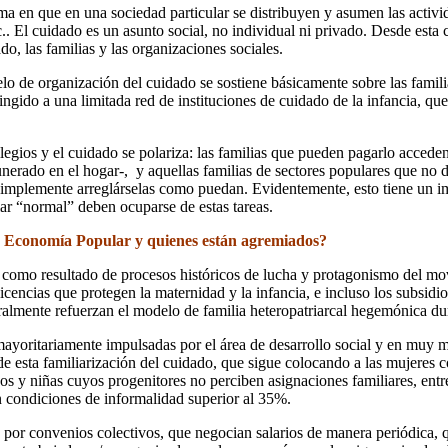
ma en que en una sociedad particular se distribuyen y asumen las activid
.. El cuidado es un asunto social, no individual ni privado. Desde esta 
do, las familias y las organizaciones sociales.
o de organización del cuidado se sostiene básicamente sobre las famili
gido a una limitada red de instituciones de cuidado de la infancia, que e
legios y el cuidado se polariza: las familias que pueden pagarlo acceden
unerado en el hogar-, y aquellas familias de sectores populares que no 
implemente arreglárselas como puedan. Evidentemente, esto tiene un impa
iar “normal” deben ocuparse de estas tareas.
la Economía Popular y quienes están agremiados?
 como resultado de procesos históricos de lucha y protagonismo del movi
licencias que protegen la maternidad y la infancia, e incluso los subsidi
ralmente refuerzan el modelo de familia heteropatriarcal hegemónica dur
yoritariamente impulsadas por el área de desarrollo social y en muy me
de esta familiarización del cuidado, que sigue colocando a las mujeres 
ños y niñas cuyos progenitores no perciben asignaciones familiares, entr
n condiciones de informalidad superior al 35%.
s por convenios colectivos, que negocian salarios de manera periódica,