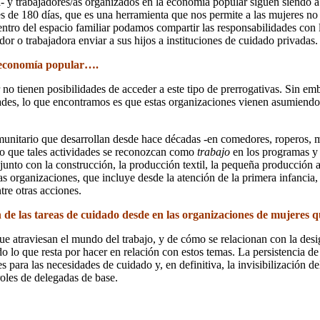
a- y trabajadores/as organizados en la economía popular siguen siendo a
 de 180 días, que es una herramienta que nos permite a las mujeres no s
entro del espacio familiar podamos compartir las responsabilidades con
r o trabajadora enviar a sus hijos a instituciones de cuidado privadas.
a economía popular….
no tienen posibilidades de acceder a este tipo de prerrogativas. Sin emb
dades, lo que encontramos es que estas organizaciones vienen asumien
comunitario que desarrollan desde hace décadas -en comedores, roperos,
do que tales actividades se reconozcan como
trabajo
en los programas y 
nto con la construcción, la producción textil, la pequeña producción ag
as organizaciones, que incluye desde la atención de la primera infancia
tre otras acciones.
 de las tareas de cuidado desde en las organizaciones de mujeres 
ue atraviesan el mundo del trabajo, y de cómo se relacionan con la des
odo lo que resta por hacer en relación con estos temas. La persistencia 
res para las necesidades de cuidado y, en definitiva, la invisibilizació
 roles de delegadas de base.