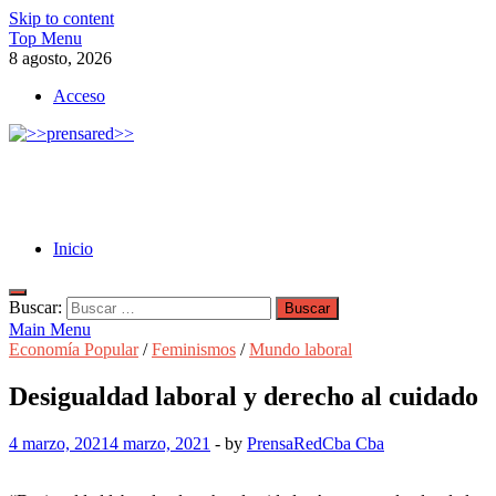
Skip to content
Top Menu
8 agosto, 2026
Acceso
>>prensared>>
LA AGENCIA DE NOTICIAS DEL CISPREN
Inicio
Buscar:
Main Menu
Economía Popular
/
Feminismos
/
Mundo laboral
Desigualdad laboral y derecho al cuidado
4 marzo, 2021
4 marzo, 2021
-
by
PrensaRedCba Cba