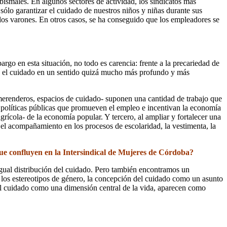
bismales. En algunos sectores de actividad, los sindicatos más
ólo garantizar el cuidado de nuestros niños y niñas durante sus
 los varones. En otros casos, se ha conseguido que los empleadores se
argo en esta situación, no todo es carencia: frente a la precariedad de
do el cuidado en un sentido quizá mucho más profundo y más
 merenderos, espacios de cuidado- suponen una cantidad de trabajo que
políticas públicas que promueven el empleo e incentivan la economía
rícola- de la economía popular. Y tercero, al ampliar y fortalecer una
, el acompañamiento en los procesos de escolaridad, la vestimenta, la
que confluyen en la Intersindical de Mujeres de Córdoba?
igual distribución del cuidado. Pero también encontramos un
de los estereotipos de género, la concepción del cuidado como un asunto
n del cuidado como una dimensión central de la vida, aparecen como