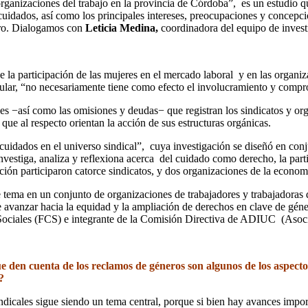
ganizaciones del trabajo en la provincia de Córdoba”, es un estudio qu
cuidados, así como los principales intereses, preocupaciones y concepc
nero. Dialogamos con
Leticia Medina,
coordinadora del equipo de invest
la participación de las mujeres en el mercado laboral y en las organiza
pular, “no necesariamente tiene como efecto el involucramiento y compr
ces −así como las omisiones y deudas− que registran los sindicatos y o
que al respecto orientan la acción de sus estructuras orgánicas.
 cuidados en el universo sindical”, cuya investigación se diseñó en conj
nvestiga, analiza y reflexiona acerca del cuidado como derecho, la part
ión participaron catorce sindicatos, y dos organizaciones de la economí
e tema en un conjunto de organizaciones de trabajadores y trabajadoras 
 de avanzar hacia la equidad y la ampliación de derechos en clave de gé
s Sociales (FCS) e integrante de la Comisión Directiva de ADIUC (Asoci
 que den cuenta de los reclamos de géneros son algunos de los aspec
?
indicales sigue siendo un tema central, porque si bien hay avances import