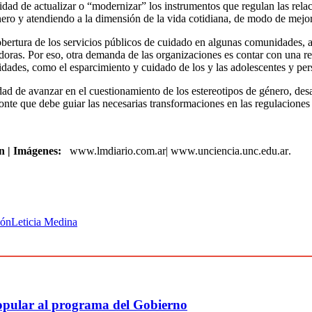
idad de actualizar o “modernizar” los instrumentos que regulan las rela
ero y atendiendo a la dimensión de la vida cotidiana, de modo de mejor
a cobertura de los servicios públicos de cuidado en algunas comunidades
adoras. Por eso, otra demanda de las organizaciones es contar con una r
idades, como el esparcimiento y cuidado de los y las adolescentes y pe
idad de avanzar en el cuestionamiento de los estereotipos de género, desa
nte que debe guiar las necesarias transformaciones en las regulaciones 
n |
Imágenes:
www.lmdiario.com.ar| www.unciencia.unc.edu.ar
.
ión
Leticia Medina
 popular al programa del Gobierno