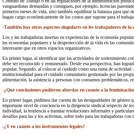
Contrato de Trabajo o en las regulaciones de la administración públic
vanguardistas demandan y consiguen, por ejemplo, licencias parentales
primeros meses de vida, sino también equilibrar la balanza para que d
hagan cargo económicamente de los costos que supone para el trabajado
-También hay otros aspectos singulares en les trabajadores de l
Los y las trabajadoras insertas en experiencias de la economía popular 
las economías populares y la desprotección de la vida en las comuni
interesante que en otros espacios organizativos.
En primer lugar, al identificar que las actividades de sostenimiento 
debe ser reconocido y remunerado. Desde esa perspectiva, han logra
popular. Segundo, al colocar al
cuidado
como una rama de actividad -ju
institucionalidad para el cuidado comunitario gestionado por las propi
alimentación, la asistencia a personas con consumos problemáticos, en
-¿Qué conclusiones pudieron abordar en cuanto a la feminización
En primer lugar, pudimos dar cuenta de las desigualdades de género q
importante nivel de conciencia en la dirigencia sindical respecto de t
individual, la tendencia a tramitar resoluciones informales y particula
desafíos para las y los activistas, sobre todo para las trabajadoras con
-¿Y en cuánto a los instrumentos legales?