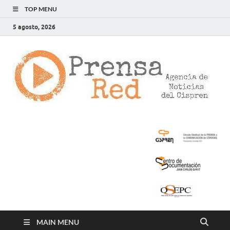
TOP MENU
5 agosto, 2026
>
LA
AG
DE
NOT
DE
CIS
MAIN MENU