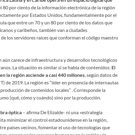
 80 por ciento de la información electrónica de la región
irectamente por Estados Unidos, fundamentalmente por el
ula que entre un 70 y un 80 por ciento de los datos que
icanos y caribeños, también van a ciudades
de los servidores raíces que conforman el código maestro
 aún carece de infraestructura y desarrollos tecnológicos
nos. La situación es similar si se habla de contenidos:
El
n la región asciende a casi 440 millones
, según datos de
) de 2019. La región es “líder en presencia de internautas
la producción de contenidos locales” . Corresponde la
sumo (qué, cómo y cuándo) sino por la producción.
ibra óptica
– afirma De Elizalde- ni una «estrategia
a minimizar el control estadounidense en la región,
ntre países vecinos, fomentar el uso de tecnologías que
nes, preservar los recursos humanos en la región y/o