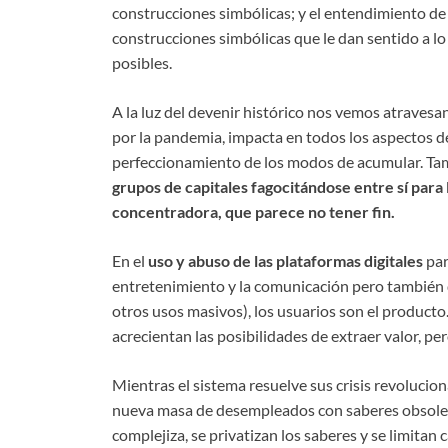
construcciones simbólicas; y el entendimiento de
construcciones simbólicas que le dan sentido a l
posibles.
A la luz del devenir histórico nos vemos atraves
por la pandemia, impacta en todos los aspectos d
perfeccionamiento de los modos de acumular. T
grupos de capitales fagocitándose entre sí
para 
concentradora, que parece no tener fin.
En el
uso y abuso de las plataformas digitales
par
entretenimiento y la comunicación pero también d
otros usos masivos), los usuarios son el producto
acrecientan las posibilidades de extraer valor, pe
Mientras el sistema resuelve sus crisis revoluci
nueva masa de desempleados con saberes obsoletos
complejiza, se privatizan los saberes y se limitan 