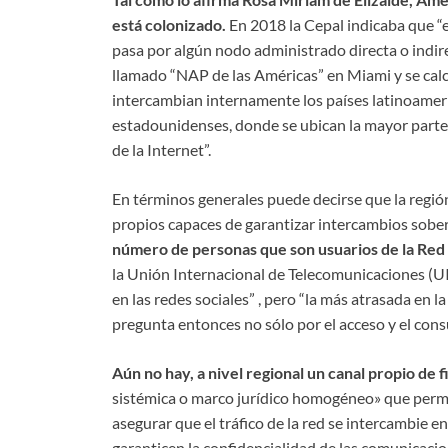
está colonizado.
En 2018 la Cepal indicaba que “el
pasa por algún nodo administrado directa o ind
llamado “NAP de las Américas” en Miami y se calc
intercambian internamente los países latinoamer
estadounidenses, donde se ubican la mayor parte 
de la Internet”.
En términos generales puede decirse que la región
propios capaces de garantizar intercambios sobera
número de personas que son usuarios de la Red e
la Unión Internacional de Telecomunicaciones (UIT
en las redes sociales” , pero “la más atrasada en 
pregunta entonces no sólo por el acceso y el con
Aún no hay, a nivel regional un canal propio de f
sistémica o marco jurídico homogéneo» que permit
asegurar que el tráfico de la red se intercambie e
garanticen la confidencialidad de las comunicacio