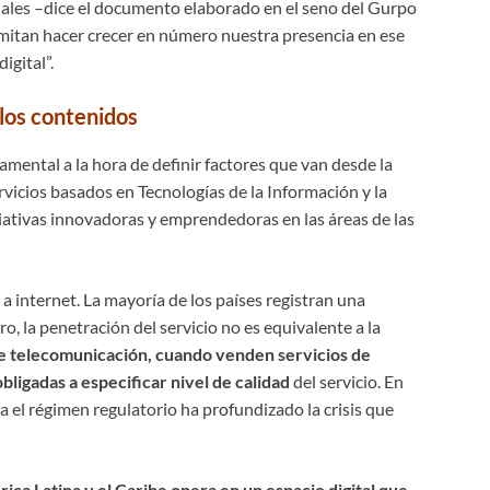
ales –dice el documento elaborado en el seno del Gurpo
rmitan hacer crecer en número nuestra presencia en ese
igital”.
 los contenidos
mental a la hora de definir factores que van desde la
rvicios basados en Tecnologías de la Información y la
ciativas innovadoras y emprendedoras en las áreas de las
a internet. La mayoría de los países registran una
, la penetración del servicio no es equivalente a la
e telecomunicación, cuando venden servicios de
obligadas a especificar nivel de calidad
del servicio. En
ra el régimen regulatorio ha profundizado la crisis que
ica Latina y el Caribe opera en un espacio digital que