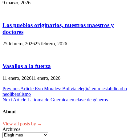
9 marzo, 2026
Los pueblos originarios, nuestros maestros y
doctores
25 febrero, 2026
25 febrero, 2026
Vasallos a la fuerza
11 enero, 2026
11 enero, 2026
Navegación
Previous Article
Evo Morales: Bolivia elegirá entre estabilidad o
neoliberalismo
de
Next Article
La toma de Guernica en clave de géneros
entradas
About
View all posts by →
Archivos