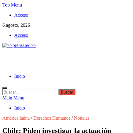
Skip
Top Menu
to
Acceso
content
6 agosto, 2026
Acceso
>>prensared>>
LA AGENCIA DE NOTICIAS DEL CISPREN
Inicio
Buscar:
Main Menu
Inicio
América latina
/
Derechos Humanos
/
Noticias
Chile: Piden investigar la actuación